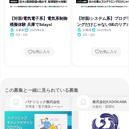
【対面/電気電子系】電気系制御
【対面/システム系】プログ
模擬体験 兵庫で3days!
ングだけじゃないSEのリア
兵庫県
2025年9月
兵庫県
2025年9月
2日～4日
2日～4日
お気に入り
お気に入り
この募集と一緒に見られている募集
パナソニック株式会社
株式会社KADOKAWA
半導体・電子機器メーカー
出版社・新聞社