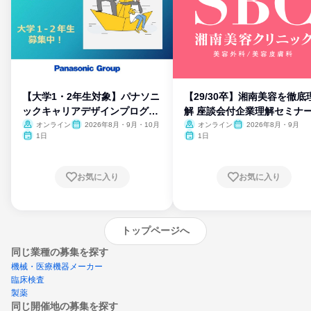
【大学1・2年生対象】パナソニ
【29/30卒】湘南美容を徹底
ックキャリアデザインプログラ
解 座談会付企業理解セミナ
ム
オンライン
2026年8月・9月・10月
オンライン
2026年8月・9月
1日
1日
お気に入り
お気に入り
トップページへ
同じ業種の募集を探す
機械・医療機器メーカー
臨床検査
製薬
同じ開催地の募集を探す