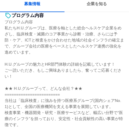
募集情報
企業を知る
プログラム内容
プログラム内容
私たちH.U.グループは、医療を軸とした総合ヘルスケア企業をめ
ざし、臨床検査・滅菌のコア事業から診断・治療、さらには予
防・ケア、ICTと検査をかけ合わせた地域の社会インフラの確立ま
で、グループ会社の医療をベースとしたヘルスケア連携の強化を
進めています。
H.U.グループの魅力とHR部門体験の詳細を記載しています！
ご一読いただき、もしご興味ありましたら、奮ってご応募くださ
い！
★★ H.U.グループって、どんな会社？★★
========================
当社は「臨床検査」に強みを持つ医療系グループ(国内シェアNo.
1)として、全国の医療機関を支える事業を展開しています。
検査事業・機器開発・研究・医療サービスなど、幅広い分野で“医
療のインフラ”を担っており、安定性・社会貢献性の高い事業が特
徴です。