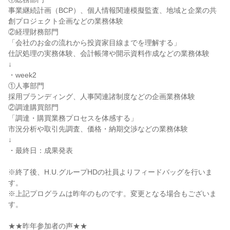
事業継続計画（BCP）、個人情報関連模擬監査、地域と企業の共
創プロジェクト企画などの業務体験
②経理財務部門
「会社のお金の流れから投資家目線までを理解する」
仕訳処理の実務体験、会計帳簿や開示資料作成などの業務体験
↓
・week2
①人事部門
採用ブランディング、人事関連諸制度などの企画業務体験
②調達購買部門
「調達・購買業務プロセスを体感する」
市況分析や取引先調査、価格・納期交渉などの業務体験
↓
・最終日：成果発表
※終了後、H.U.グループHDの社員よりフィードバッグを行いま
す。
※上記プログラムは昨年のものです。変更となる場合もございま
す。
★★昨年参加者の声★★