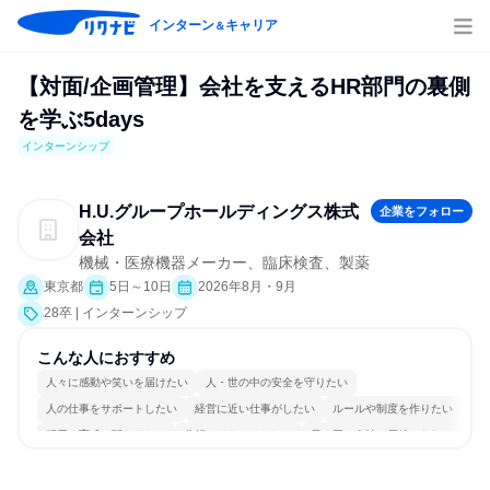
インターン
キャリア
＆
【対面/企画管理】会社を支えるHR部門の裏側
を学ぶ5days
インターンシップ
H.U.グループホールディングス株式
企業をフォロー
会社
機械・医療機器メーカー、臨床検査、製薬
東京都
5日～10日
2026年8月・9月
28卒 | インターンシップ
こんな人におすすめ
人々に感動や笑いを届けたい
人・世の中の安全を守りたい
人の仕事をサポートしたい
経営に近い仕事がしたい
ルールや制度を作りたい
採用・育成に関わりたい
分析・リサーチしたい
長く同じ会社に居続けられる
若手が裁量を持てる環境
人とたくさん会話する