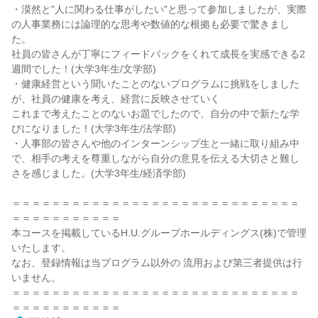
・漠然と"人に関わる仕事がしたい"と思って参加しましたが、実際
の人事業務には論理的な思考や数値的な根拠も必要で驚きまし
た。
社員の皆さんが丁寧にフィードバックをくれて成長を実感できる2
週間でした！(大学3年生/文学部)
・健康経営という聞いたことのないプログラムに挑戦をしました
が、社員の健康を考え、経営に反映させていく
これまで考えたことのないお題でしたので、自分の中で新たな学
びになりました！(大学3年生/法学部)
・人事部の皆さんや他のインターンシップ生と一緒に取り組み中
で、相手の考えを尊重しながら自分の意見を伝える大切さと難し
さを感じました。(大学3年生/経済学部)
＝＝＝＝＝＝＝＝＝＝＝＝＝＝＝＝＝＝＝＝＝＝＝＝＝＝＝＝＝
＝＝＝＝＝＝＝＝＝＝＝
本コースを掲載しているH.U.グループホールディングス(株)で管理
いたします。
なお、登録情報は当プログラム以外の 流用および第三者提供は行
いません。
＝＝＝＝＝＝＝＝＝＝＝＝＝＝＝＝＝＝＝＝＝＝＝＝＝＝＝＝＝
＝＝＝＝＝＝＝＝＝＝＝