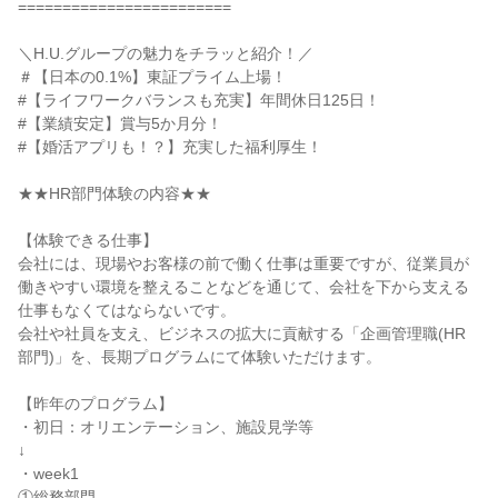
========================
＼H.U.グループの魅力をチラッと紹介！／
＃【日本の0.1%】東証プライム上場！
#【ライフワークバランスも充実】年間休日125日！
#【業績安定】賞与5か月分！
#【婚活アプリも！？】充実した福利厚生！
★★HR部門体験の内容★★
【体験できる仕事】
会社には、現場やお客様の前で働く仕事は重要ですが、従業員が
働きやすい環境を整えることなどを通じて、会社を下から支える
仕事もなくてはならないです。
会社や社員を支え、ビジネスの拡大に貢献する「企画管理職(HR
部門)」を、長期プログラムにて体験いただけます。
【昨年のプログラム】
・初日：オリエンテーション、施設見学等
↓
・week1
①総務部門