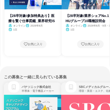
【28卒対象/参加特典あり】医
【28卒対象/業界シェアNo.1
療を繋ぐ仕事図鑑_業界研究IS
HUグループ10職種説明会
オンライン
2026年8月
オンライン
2026年8月・9月・1
月・11月・12月、2027
1日
1日
月
お気に入り
お気に入り
この募集と一緒に見られている募集
パナソニック株式会社
SBCメディ
半導体・電子機器メーカー