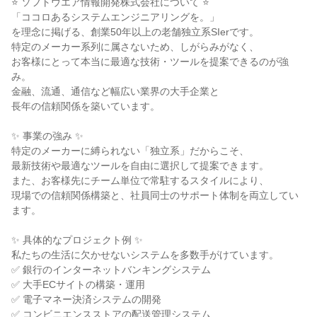
⭐ ソフトウエア情報開発株式会社について ⭐
「ココロあるシステムエンジニアリングを。」
を理念に掲げる、創業50年以上の老舗独立系SIerです。
特定のメーカー系列に属さないため、しがらみがなく、
お客様にとって本当に最適な技術・ツールを提案できるのが強
み。
金融、流通、通信など幅広い業界の大手企業と
長年の信頼関係を築いています。
✨ 事業の強み ✨
特定のメーカーに縛られない「独立系」だからこそ、
最新技術や最適なツールを自由に選択して提案できます。
また、お客様先にチーム単位で常駐するスタイルにより、
現場での信頼関係構築と、社員同士のサポート体制を両立してい
ます。
✨ 具体的なプロジェクト例 ✨
私たちの生活に欠かせないシステムを多数手がけています。
✅ 銀行のインターネットバンキングシステム
✅ 大手ECサイトの構築・運用
✅ 電子マネー決済システムの開発
✅ コンビニエンスストアの配送管理システム