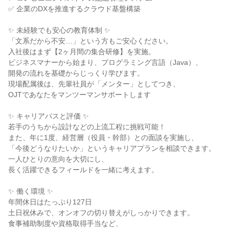
✅ 企業のDXを推進するクラウド基盤構築
✨ 未経験でも安心の教育体制 ✨
「文系だから不安…」という方もご安心ください。
入社後はまず【2ヶ月間の集合研修】を実施。
ビジネスマナーから始まり、プログラミング言語（Java）、
開発の流れを基礎からじっくり学びます。
現場配属後は、先輩社員が「メンター」としてつき、
OJTであなたをマンツーマンサポートします
✨ キャリアパスと評価 ✨
若手のうちから設計などの上流工程に挑戦可能！
また、年に1度、経営層（役員・幹部）との面談を実施し、
「今後どうなりたいか」というキャリアプランを相談できます。
一人ひとりの意向を大切にし、
長く活躍できるフィールドを一緒に考えます。
✨ 働く環境 ✨
年間休日はたっぷり127日
土日祝休みで、オンオフの切り替えがしっかりできます。
食事補助制度や資格取得手当など、