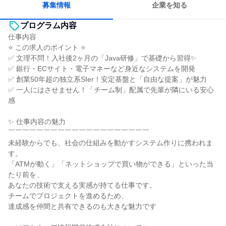
募集情報
企業を知る
プログラム内容
仕事内容
⭐ この求人のポイント ⭐
✅ 文理不問！入社後2ヶ月の「Java研修」で基礎から習得✨
✅ 銀行・ECサイト・電子マネーなど身近なシステムを開発
✅ 創業50年超の独立系SIer！安定基盤と「自由な提案」が魅力
✅ 一人にはさせません！「チーム制」配属で先輩が隣にいる安心
感
✨ 仕事内容の魅力
￣￣￣￣￣￣￣￣￣￣￣￣￣￣￣￣￣￣￣￣
未経験からでも、社会の仕組みを動かすシステム作りに携われま
す。
「ATMが動く」「ネットショップで買い物ができる」といった当
たり前を、
あなたの技術で支える実感が持てる仕事です。
チームでプロジェクトを進めるため、
達成感を仲間と共有できるのも大きな魅力です