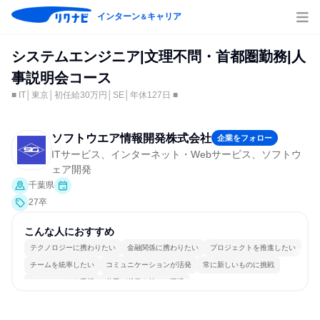
インターン
キャリア
＆
システムエンジニア|文理不問・首都圏勤務|人
事説明会コース
■ IT│東京│初任給30万円│SE│年休127日 ■
ソフトウエア情報開発株式会社
企業をフォロー
ITサービス、インターネット・Webサービス、ソフトウ
ェア開発
千葉県
27卒
こんな人におすすめ
テクノロジーに携わりたい
金融関係に携わりたい
プロジェクトを推進したい
チームを統率したい
コミュニケーションが活発
常に新しいものに挑戦
チームワークを重視
若手が裁量を持てる環境