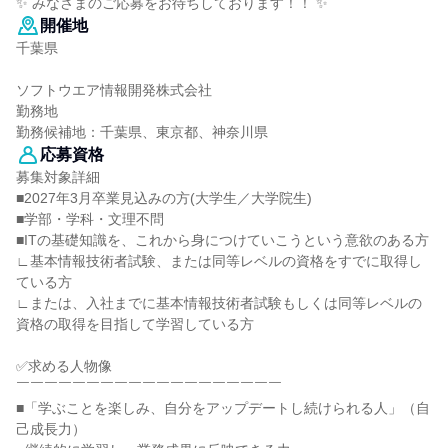
✨ みなさまのご応募をお待ちしております！！ ✨
開催地
千葉県
ソフトウエア情報開発株式会社
勤務地
勤務候補地：千葉県、東京都、神奈川県
応募資格
募集対象詳細
■2027年3月卒業見込みの方(大学生／大学院生)
■学部・学科・文理不問
■ITの基礎知識を、これから身につけていこうという意欲のある方
∟基本情報技術者試験、または同等レベルの資格をすでに取得し
ている方
∟または、入社までに基本情報技術者試験もしくは同等レベルの
資格の取得を目指して学習している方
✅求める人物像
￣￣￣￣￣￣￣￣￣￣￣￣￣￣￣￣￣￣￣
■「学ぶことを楽しみ、自分をアップデートし続けられる人」（自
己成長力）