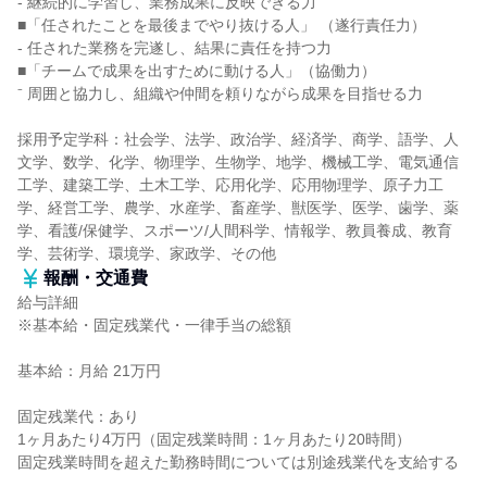
‐ 継続的に学習し、業務成果に反映できる力
■「任されたことを最後までやり抜ける人」 （遂行責任力）
‐ 任された業務を完遂し、結果に責任を持つ力
■「チームで成果を出すために動ける人」（協働力）
⁻ 周囲と協力し、組織や仲間を頼りながら成果を目指せる力
採用予定学科：社会学、法学、政治学、経済学、商学、語学、人
文学、数学、化学、物理学、生物学、地学、機械工学、電気通信
工学、建築工学、土木工学、応用化学、応用物理学、原子力工
学、経営工学、農学、水産学、畜産学、獣医学、医学、歯学、薬
学、看護/保健学、スポーツ/人間科学、情報学、教員養成、教育
学、芸術学、環境学、家政学、その他
報酬・交通費
給与詳細
※基本給・固定残業代・一律手当の総額
基本給：月給 21万円
固定残業代：あり
1ヶ月あたり4万円（固定残業時間：1ヶ月あたり20時間）
固定残業時間を超えた勤務時間については別途残業代を支給する