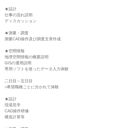
★設計
仕事の流れ説明
ディスカッション
★測量・調査
測量CAD操作及び調査文章作成
★空間情報
地理空間情報の概要説明
GISの運用説明
専用ソフトを使ったデータ入力体験
二日目～五日目
○希望職種ごとに分かれて体験
★設計
現場見学
CAD操作研修
構造計算等