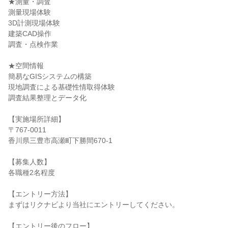
★測量・調査
測量現場体験
3D計測現場体験
建築CAD操作
調査・点検作業
★空間情報
簡易なGISシステムの構築
現地調査による基礎性情取得体験
調査結果整理とデータ化
【実施場所詳細】
〒767-0011
香川県三豊市高瀬町下勝間670-1
【募集人数】
各職種2名程度
【エントリー方法】
まずはリクナビより当社にエントリーしてください。
【エントリー後のフロー】