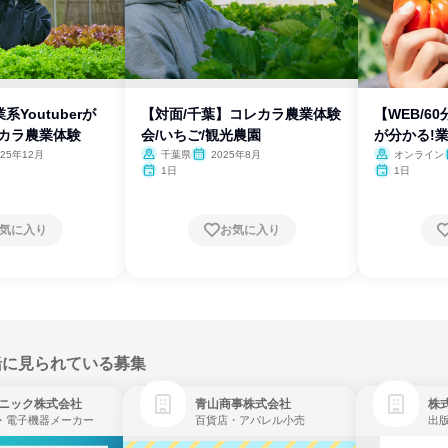
Youtuberが
【対面/千葉】コレカラ農業体験
【WEB/6
レカラ農業体験
会/いちご/観光農園
が分かる!
025年12月
千葉県
2025年8月
オンライン
1日
1日
気に入り
お気に入り
緒に見られている募集
ニック株式会社
青山商事株式会社
株式
・電子機器メーカー
百貨店・アパレル小売
出