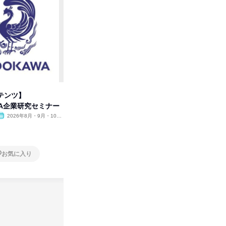
テンツ】
先着順・選考なし|注文住宅の総
【オンラ
WA企業研究セミナー
合職|会社説明会&社長座談会
業界の裏
明会
2026年8月・9月・10
オンライン
2026年8月・9月
オンラ
月・11月・12月
1日
1日
お気に入り
お気に入り