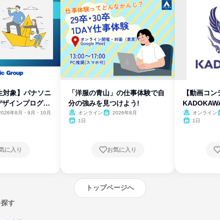
生対象】パナソニ
「洋服の青山」の仕事体験で自
【動画コン
デザインプログラ
分の強みを見つけよう!
KADOKA
2026年8月・9月・10月
オンライン
2026年8月
オンライン
1日
1日
気に入り
お気に入り
トップページへ
を探す