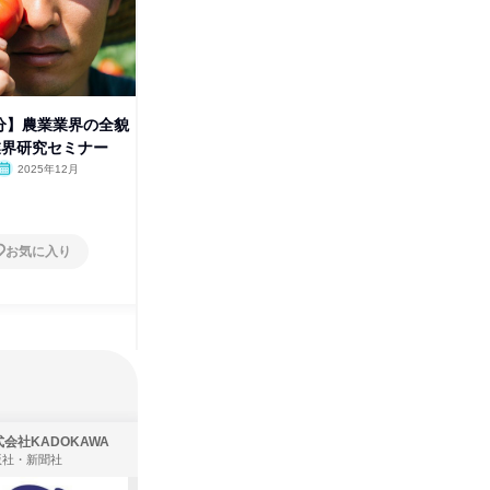
株式会
0分】農業業界の全貌
【WEB/60分】生産・分析・環
業界研究セミナー
境・研究/会社説明会
2025年12月
オンライン
2025年12月
1日
お気に入り
お気に入り
会社KADOKAWA
株式会社住まいず
版社・新聞社
製造・メーカー、建築設計