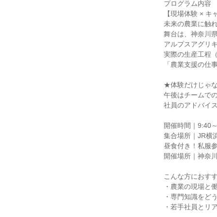
プログラム内容
【現場体験 × 
未来の農業に触れ
舞台は、神奈川県
アルプスアグリ
実際の生産工程
「農業支援の仕
★体験だけじゃ
午後はチームで
社員のアドバイス
開催時間｜9:40～1
集合場所｜JR横
昼食付き！私服参
開催場所｜神奈
こんな方におす
・農業の現場と
・専門知識をど
・若手社員とリ