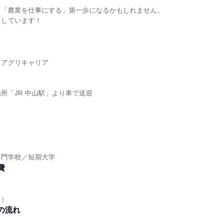
、「農業を仕事にする」第一歩になるかもしれません。
ちしています！
スアグリキャリア
所「JR 中山駅」より車で送迎
】
専門学校／短期大学
費
当）
の流れ