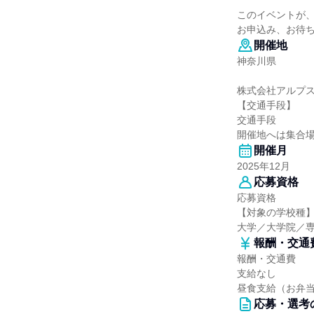
このイベントが
お申込み、お待
開催地
神奈川県
株式会社アルプ
【交通手段】
交通手段
開催地へは集合場
開催月
2025年12月
応募資格
応募資格
【対象の学校種
大学／大学院／
報酬・交通
報酬・交通費
支給なし
昼食支給（お弁
応募・選考