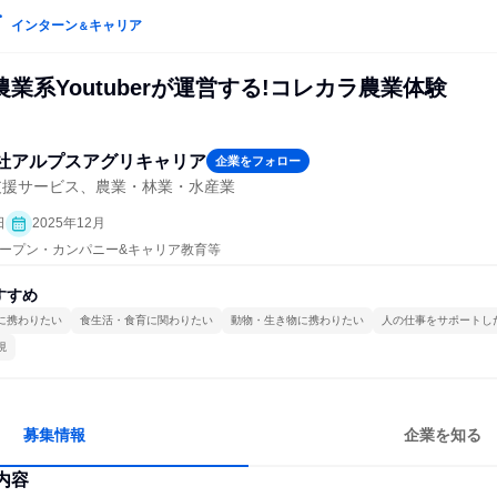
インターン
キャリア
＆
業系Youtuberが運営する!コレカラ農業体験
社アルプスアグリキャリア
企業をフォロー
支援サービス、農業・林業・水産業
日
2025年12月
| オープン・カンパニー&キャリア教育等
すすめ
に携わりたい
食生活・食育に関わりたい
動物・生き物に携わりたい
人の仕事をサポートし
視
募集情報
企業を知る
内容