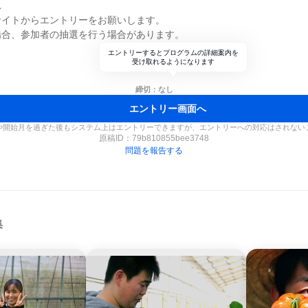
れ
サイトからエントリーをお願いします。
場合、参加者の抽選を行う場合があります。
エントリーするとプログラムの詳細案内を
受け取れるようになります
締切：なし
エントリー画面へ
や開始月を過ぎた後もシステム上はエントリーできますが、エントリーへの対応はされない
原稿ID：
79b810855bee3748
問題を報告する
集