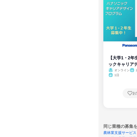
【大学1・2年
ックキャリア
ム
オンライン
1日
お
同じ業種の募集
農林業支援サービス