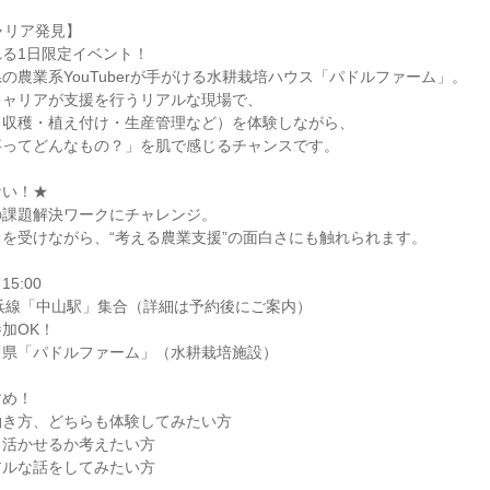
キャリア発見】
る1日限定イベント！
の農業系YouTuberが手がける水耕栽培ハウス「パドルファーム」。
キャリアが支援を行うリアルな現場で、
（収穫・植え付け・生産管理など）を体験しながら、
事ってどんなもの？」を肌で感じるチャンスです。
ない！★
の課題解決ワークにチャレンジ。
を受けながら、“考える農業支援”の面白さにも触れられます。
5:00
浜線「中山駅」集合（詳細は予約後にご案内）
加OK！
川県「パドルファーム」（水耕栽培施設）
すめ！
働き方、どちらも体験してみたい方
う活かせるか考えたい方
アルな話をしてみたい方