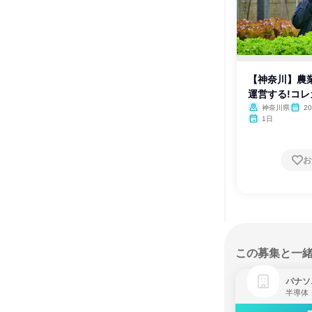
【神奈川】農業系
運営する!コ
神奈川県
2
1日
お
この募集と一
パナソ
半導体