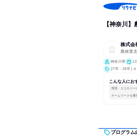
【神奈川】農
株式会
農林業
神奈川県
1
27卒・28卒 
こんな人にお
環境・エコロジー
チームワークを重
プログラム