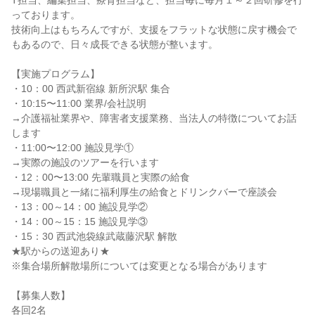
T担当、編集担当、療育担当など、担当毎に毎月１～２回研修を行
っております。
技術向上はもちろんですが、支援をフラットな状態に戻す機会で
もあるので、日々成長できる状態が整います。
【実施プログラム】
・10：00 西武新宿線 新所沢駅 集合
・10:15〜11:00 業界/会社説明
→介護福祉業界や、障害者支援業務、当法人の特徴についてお話
します
・11:00〜12:00 施設見学①
→実際の施設のツアーを行います
・12：00〜13:00 先輩職員と実際の給食
→現場職員と一緒に福利厚生の給食とドリンクバーで座談会
・13：00～14：00 施設見学②
・14：00～15：15 施設見学③
・15：30 西武池袋線武蔵藤沢駅 解散
★駅からの送迎あり★
※集合場所解散場所については変更となる場合があります
【募集人数】
各回2名