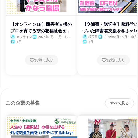
【オンライン1h】障害者支援の
【交通費・送迎有】脳科学
プロを育てる茶の花福祉会を紹
づいた障害者支援を学ぶ✨1d
介
オンライン
2026年8月・9月・10
埼玉県
2026年8月・9月・10月
月・11月・12月
月・12月
1日
1日
お気に入り
お気に入り
この企業の募集
すべて見る