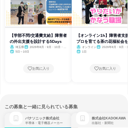
【学部不問/交通費支給】障害者
【オンライン1h】障害者支
の外出支援を設計する5Days
プロを育てる茶の花福祉会
介
埼玉県
2026年8月・9月・10月・11
オンライン
2026年8月・9月・1
月
月・11月・12月
5日～10日
1日
お気に入り
お気に入り
この募集と一緒に見られている募集
パナソニック株式会社
株式会社KADOKAWA
半導体・電子機器メーカー
出版社・新聞社