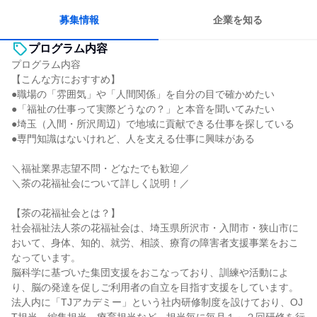
募集情報
企業を知る
プログラム内容
プログラム内容
【こんな方におすすめ】
●職場の「雰囲気」や「人間関係」を自分の目で確かめたい
●「福祉の仕事って実際どうなの？」と本音を聞いてみたい
●埼玉（入間・所沢周辺）で地域に貢献できる仕事を探している
●専門知識はないけれど、人を支える仕事に興味がある
＼福祉業界志望不問・どなたでも歓迎／
＼茶の花福祉会について詳しく説明！／
【茶の花福祉会とは？】
社会福祉法人茶の花福祉会は、埼玉県所沢市・入間市・狭山市に
おいて、身体、知的、就労、相談、療育の障害者支援事業をおこ
なっています。
脳科学に基づいた集団支援をおこなっており、訓練や活動によ
り、脳の発達を促しご利用者の自立を目指す支援をしています。
法人内に「TJアカデミー」という社内研修制度を設けており、OJ