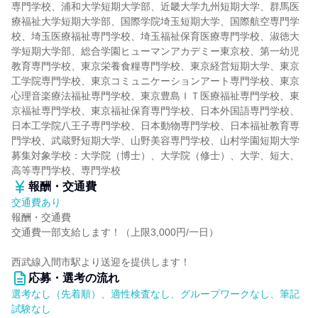
専門学校、浦和大学短期大学部、近畿大学九州短期大学、群馬医
療福祉大学短期大学部、国際学院埼玉短期大学、国際航空専門学
校、埼玉医療福祉専門学校、埼玉福祉保育医療専門学校、淑徳大
学短期大学部、総合学園ヒューマンアカデミー東京校、第一幼児
教育専門学校、東京栄養食糧専門学校、東京経営短期大学、東京
工学院専門学校、東京コミュニケーションアート専門学校、東京
心理音楽療法福祉専門学校、東京豊島ＩＴ医療福祉専門学校、東
京福祉専門学校、東京福祉保育専門学校、日本外国語専門学校、
日本工学院八王子専門学校、日本動物専門学校、日本福祉教育専
門学校、武蔵野短期大学、山野美容専門学校、山村学園短期大学
募集対象学校：大学院（博士）、大学院（修士）、大学、短大、
高等専門学校、専門学校
報酬・交通費
交通費あり
報酬・交通費
交通費一部支給します！（上限3,000円/一日）
西武線入間市駅より送迎を提供します！
応募・選考の流れ
選考なし（先着順）、適性検査なし、グループワークなし、筆記
試験なし