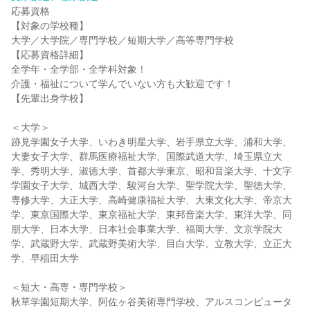
応募資格
【対象の学校種】
大学／大学院／専門学校／短期大学／高等専門学校
【応募資格詳細】
全学年・全学部・全学科対象！
介護・福祉について学んでいない方も大歓迎です！
【先輩出身学校】
＜大学＞
跡見学園女子大学、いわき明星大学、岩手県立大学、浦和大学、
大妻女子大学、群馬医療福祉大学、国際武道大学、埼玉県立大
学、秀明大学、淑徳大学、首都大学東京、昭和音楽大学、十文字
学園女子大学、城西大学、駿河台大学、聖学院大学、聖徳大学、
専修大学、大正大学、高崎健康福祉大学、大東文化大学、帝京大
学、東京国際大学、東京福祉大学、東邦音楽大学、東洋大学、同
朋大学、日本大学、日本社会事業大学、福岡大学、文京学院大
学、武蔵野大学、武蔵野美術大学、目白大学、立教大学、立正大
学、早稲田大学
＜短大・高専・専門学校＞
秋草学園短期大学、阿佐ヶ谷美術専門学校、アルスコンピュータ