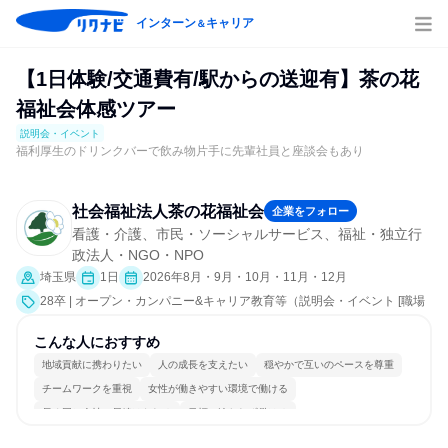
インターン
キャリア
＆
【1日体験/交通費有/駅からの送迎有】茶の花
福祉会体感ツアー
説明会・イベント
福利厚生のドリンクバーで飲み物片手に先輩社員と座談会もあり
社会福祉法人茶の花福祉会
企業をフォロー
看護・介護、市民・ソーシャルサービス、福祉・独立行
政法人・NGO・NPO
埼玉県
1日
2026年8月・9月・10月・11月・12月
28卒 | オープン・カンパニー&キャリア教育等（説明会・イベント [職場
見学会、社員交流会、会社説明会、業界研究]）
こんな人におすすめ
地域貢献に携わりたい
人の成長を支えたい
穏やかで互いのペースを尊重
チームワークを重視
女性が働きやすい環境で働ける
長く同じ会社に居続けられる
目標に追われず働ける