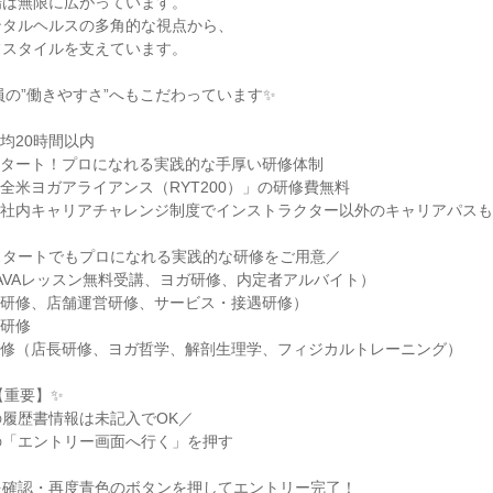
場は無限に広がっています。
ンタルヘルスの多角的な視点から、
フスタイルを支えています。
社員の”働きやすさ”へもこだわっています✨
均20時間以内
スタート！プロになれる実践的な手厚い研修体制
全米ヨガアライアンス（RYT200）」の研修費無料
、社内キャリアチャレンジ制度でインストラクター以外のキャリアパス
スタートでもプロになれる実践的な研修をご用意／
AVAレッスン無料受講、ヨガ研修、内定者アルバイト）
念研修、店舗運営研修、サービス・接遇研修）
得研修
研修（店長研修、ヨガ哲学、解剖生理学、フィジカルトレーニング）
【重要】✨
履歴書情報は未記入でOK／
の「エントリー画面へ行く」を押す
を確認・再度青色のボタンを押してエントリー完了！