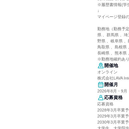
※履歴書情報(学
↓
マイページ登録
勤務地（勤務予定
県 、群馬県 、埼
野県 、岐阜県 、
鳥取県 、島根県 
長崎県 、熊本県
※勤務地確約あり
開催地
オンライン
株式会社LAVA Inter
開催月
2026年8月・9月
応募資格
応募資格
2028年3月卒業
2029年3月卒業
2030年3月卒業
大学生、大学院