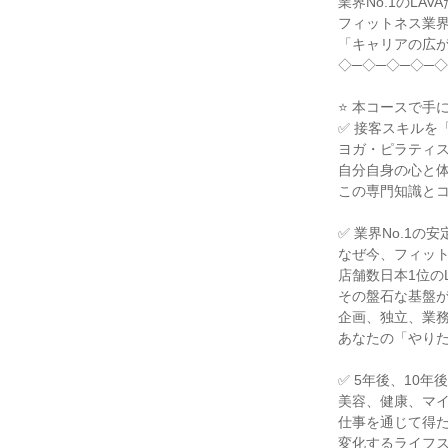
業界No.1のLA
フィットネス業
「キャリアの広
◇─◇─◇─◇─◇
⭐ 本コースで手
✅ 接客スキルを
ヨガ・ピラティ
自分自身の心と
この専門知識と
✅ 業界No.1
なぜ今、フィッ
店舗数日本1位の
その盤石な基盤
企画、独立、業
あなたの「やり
✅ 5年後、10
美容、健康、マ
仕事を通じて得
変化するライフ