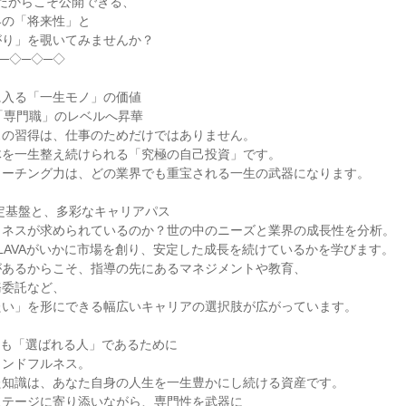
VAだからこそ公開できる、
界の「将来性」と
がり」を覗いてみませんか？
─◇─◇─◇
に入る「一生モノ」の価値
「専門職」のレベルへ昇華
スの習得は、仕事のためだけではありません。
体を一生整え続けられる「究極の自己投資」です。
コーチング力は、どの業界でも重宝される一生の武器になります。
の安定基盤と、多彩なキャリアパス
トネスが求められているのか？世の中のニーズと業界の成長性を分析。
LAVAがいかに市場を創り、安定した成長を続けているかを学びます。
があるからこそ、指導の先にあるマネジメントや教育、
務委託など、
たい」を形にできる幅広いキャリアの選択肢が広がっています。
年後も「選ばれる人」であるために
インドフルネス。
た知識は、あなた自身の人生を一生豊かにし続ける資産です。
ステージに寄り添いながら、専門性を武器に