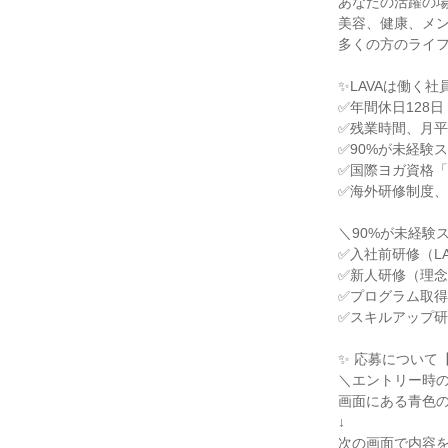
あなたの活躍の
美容、健康、メ
多くの方のライ
✨LAVAは働く
✅年間休日128日
✅残業時間、月平
✅90%が未経験
✅国際ヨガ資格「
✅海外研修制度
＼90%が未経験
✅入社前研修（L
✅新人研修（理
✅プログラム取
✅スキルアップ
✨ 応募について
＼エントリー時の
画面にある青色
↓
次の画面で内容