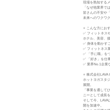
現場を熟知する
「なぜ他業界では
皆さんの不安や
未来へのワクワ
⭐ こんな方にお
✅ フィットネス
ホテル、美容、
✅ 身体を動かす
✅ フィットネス
✅ 「手に職」を
✅ 「好き」を仕
✅ 業界No.1
⭐ 株式会社LAVA I
ホットヨガスタジ
展開。
「事業を通して
ニーとして成長
そして今、LAV
開を加速中。