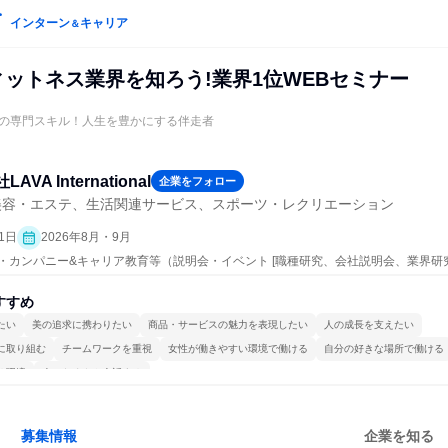
インターン
キャリア
＆
フィットネス業界を知ろう!業界1位WEBセミナー
の専門スキル！人生を豊かにする伴走者
AVA International
企業をフォロー
美容・エステ、生活関連サービス、スポーツ・レクリエーション
1日
2026年8月・9月
プン・カンパニー&キャリア教育等（説明会・イベント [職種研究、会社説明会、業界研
すすめ
たい
美の追求に携わりたい
商品・サービスの魅力を表現したい
人の成長を支えたい
に取り組む
チームワークを重視
女性が働きやすい環境で働ける
自分の好きな場所で働ける
る環境
人とたくさん会話する
募集情報
企業を知る