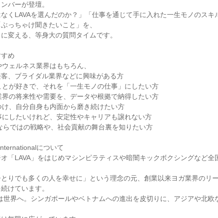
メンバーが登壇。
なくLAVAを選んだのか？」「仕事を通じて手に入れた一生モノのスキ
「ぶっちゃけ聞きたいこと」を、
クに変える、等身大の質問タイムです。
すすめ
やウェルネス業界はもちろん、
接客、ブライダル業界などに興味がある方
ことが好きで、それを「一生モノの仕事」にしたい方
業界の将来性や需要を、データや根拠で納得したい方
つけ、自分自身も内面から磨き続けたい方
事にしたいけれど、安定性やキャリアも譲れない方
企業ならではの戦略や、社会貢献の舞台裏を知りたい方
nternationalについて
オ「LAVA」をはじめマシンピラティスや暗闇キックボクシングなど全国
ひとりでも多くの人を幸せに」という理念の元、創業以来ヨガ業界のリ
を続けています。
Aは世界へ。シンガポールやベトナムへの進出を皮切りに、アジアや北欧