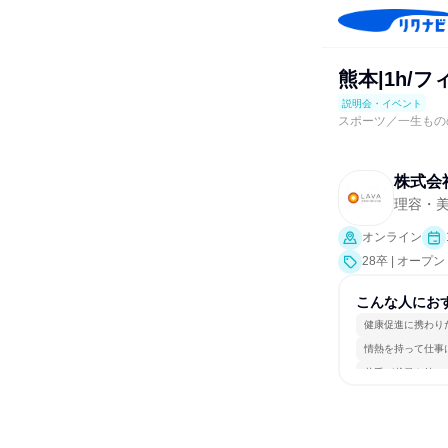
熊本|1h/
説明会・イベント
スポーツ／一生もの
株式会社L
理容・
オンライン
28卒 | オー
こんな人にお
健康促進に携わり
情熱を持って仕事
若手が裁量を持て