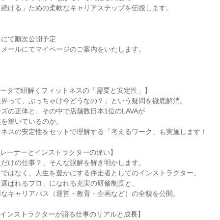
き続ける」ための柔軟なキャリアステップを伝授します。
トにて順次公開予定
、メールにてマイページのご案内をいたします。
データで紐解くフィットネスの「需要と安定性」】
業界って、ぶっちゃけ今どうなの？」という疑問を徹底解消。
ズの正体と、その中で店舗数日本1位のLAVAが
盤を築いているのか。
ジネスの安定性をセットで理解する「考えるワーク」も実施します！
トレーナーとインストラクターの違い】
人だけの仕事？」そんな誤解を解き明かします。
りではなく、人生を豊かにする伴走者としてのインストラクター。
「選ばれるプロ」になれる充実の研修制度と、
彩なキャリアパス（運営・教育・企画など）の全貌を公開。
：インストラクターが語る仕事のリアルと成長】