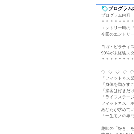
プログラム
プログラム内容
＊＊＊＊＊＊＊
エントリー時の『
今回のエントリ
ヨガ・ピラティ
90%が未経験ス
＊＊＊＊＊＊＊
◇─◇─◇─◇─◇
「フィットネス
「身体を動かす
「接客は好きだ
「ライフステー
フィットネス、
あなたが求めて
「一生モノの専
趣味の「好き」