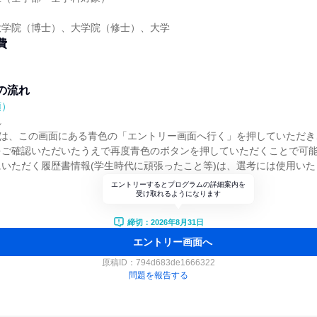
大学院（博士）、大学院（修士）、大学
費
の流れ
順）
れ
)は、この画面にある青色の「エントリー画面へ行く」を押していただき
をご確認いただいたうえで再度青色のボタンを押していただくことで可
いただく履歴書情報(学生時代に頑張ったこと等)は、選考には使用いた
エントリーするとプログラムの詳細案内を
受け取れるようになります
締切：2026年8月31日
エントリー画面へ
原稿ID：
794d683de1666322
問題を報告する