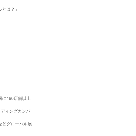
ルとは？」
に460店舗以上
ーディングカンパ
などグローバル展