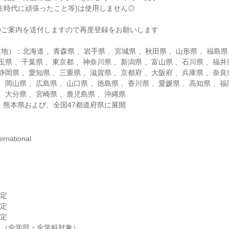
生時代に頑張ったこと等)は使用しません◎
のご案内を送付しますので再度登録をお願いします
地）：北海道 、青森県 、岩手県 、宮城県 、秋田県 、山形県 、福島県
玉県 、千葉県 、東京都 、神奈川県 、新潟県 、富山県 、石川県 、福井
静岡県 、愛知県 、三重県 、滋賀県 、京都府 、大阪府 、兵庫県 、奈良
、岡山県 、広島県 、山口県 、徳島県 、香川県 、愛媛県 、高知県 、福
 、大分県 、宮崎県 、鹿児島県 、沖縄県
 熊本県および、全国47都道府県に展開
national
予定
予定
予定
生（全学部・全学科対象）