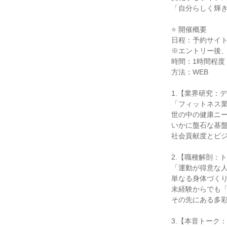
「自分らしく輝
⭐ 開催概要
日程：予約サイ
※エントリー後
時間：1時間程度
方法：WEB
1.【業界研究：
「フィットネス
世の中の健康ニー
いかに盤石な基
社会貢献度とビ
2.【職種解剖：
「運動が得意な
単なる身体づく
未経験からでも
その先にある多
3.【本音トーク