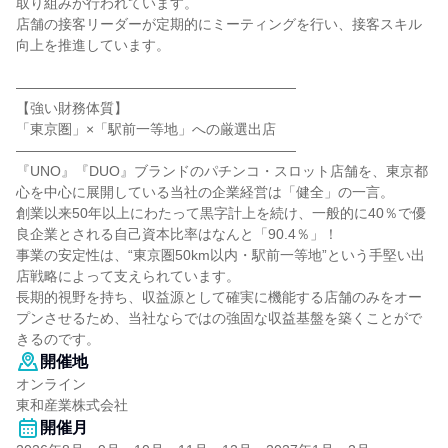
取り組みが行われています。
店舗の接客リーダーが定期的にミーティングを行い、接客スキル
向上を推進しています。
――――――――――――――――――――
【強い財務体質】
「東京圏」×「駅前一等地」への厳選出店
――――――――――――――――――――
『UNO』『DUO』ブランドのパチンコ・スロット店舗を、東京都
心を中心に展開している当社の企業経営は「健全」の一言。
創業以来50年以上にわたって黒字計上を続け、一般的に40％で優
良企業とされる自己資本比率はなんと「90.4％」！
事業の安定性は、“東京圏50km以内・駅前一等地”という手堅い出
店戦略によって支えられています。
長期的視野を持ち、収益源として確実に機能する店舗のみをオー
プンさせるため、当社ならではの強固な収益基盤を築くことがで
きるのです。
開催地
オンライン
東和産業株式会社
開催月