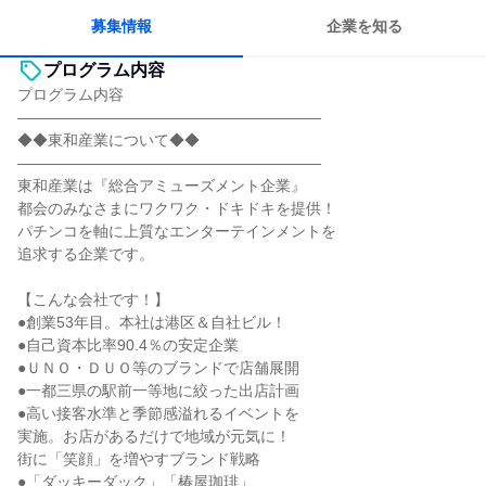
募集情報
企業を知る
プログラム内容
プログラム内容
――――――――――――――――――――
◆◆東和産業について◆◆
――――――――――――――――――――
東和産業は『総合アミューズメント企業』
都会のみなさまにワクワク・ドキドキを提供！
パチンコを軸に上質なエンターテインメントを
追求する企業です。
【こんな会社です！】
●創業53年目。本社は港区＆自社ビル！
●自己資本比率90.4％の安定企業
●ＵＮＯ・ＤＵＯ等のブランドで店舗展開
●一都三県の駅前一等地に絞った出店計画
●高い接客水準と季節感溢れるイベントを
実施。お店があるだけで地域が元気に！
街に「笑顔」を増やすブランド戦略
●「ダッキーダック」「椿屋珈琲」