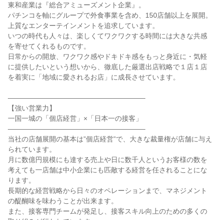
東和産業は『総合アミューズメント企業』。
パチンコを軸にグループで外食事業を含め、150店舗以上を展開。
上質なエンターテインメントを追求しています。
いつの時代も人々は、楽しくてワクワクする時間には大きな共感
を寄せてくれるものです。
日常からの開放、ワクワク感やドキドキ感をもっと身近に・気軽
に提供したいという想いから、徹底した厳選出店戦略で１店１店
を着実に「地域に愛されるお店」に成長させています。
――――――――――――――――――――
【強い営業力】
一国一城の「個店経営」×「日本一の接客」
――――――――――――――――――――
当社の店舗展開の基本は”個店経営”で、大きな裁量権が店舗に与え
られています。
月に数億円規模にも達する売上や日に数千人というお客様の数を
考えても一店舗は中小企業にも匹敵する経営を任されることにな
ります。
長期的な経営戦略から日々のオペレーションまで、マネジメント
の醍醐味を味わうことが出来ます。
また、接客専門チームが発足し、接客スキル向上のための多くの