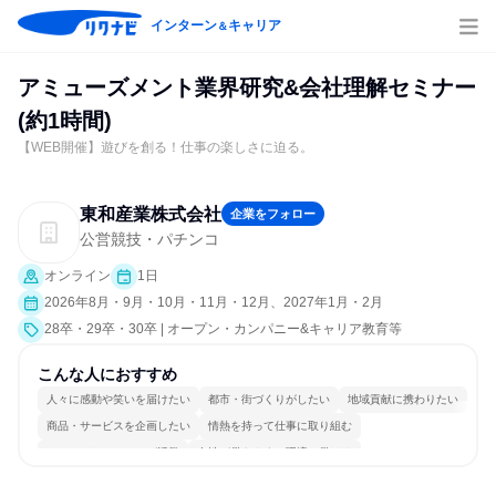
インターン
キャリア
＆
アミューズメント業界研究&会社理解セミナー
(約1時間)
【WEB開催】遊びを創る！仕事の楽しさに迫る。
東和産業株式会社
企業をフォロー
公営競技・パチンコ
オンライン
1日
2026年8月・9月・10月・11月・12月、2027年1月・2月
28卒・29卒・30卒 | オープン・カンパニー&キャリア教育等
こんな人におすすめ
人々に感動や笑いを届けたい
都市・街づくりがしたい
地域貢献に携わりたい
商品・サービスを企画したい
情熱を持って仕事に取り組む
コミュニケーションが活発
女性が働きやすい環境で働ける
多様な職種の人と関われる
若手が裁量を持てる環境
人とたくさん会話する