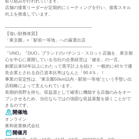
取り組みが行われています。
店舗の接客リーダーが定期的にミーティングを行い、接客スキル
向上を推進しています。
――――――――――――――――――――
【強い財務体質】
「東京圏」×「駅前一等地」への厳選出店
――――――――――――――――――――
『UNO』『DUO』ブランドのパチンコ・スロット店舗を、東京都
心を中心に展開している当社の企業経営は「健全」の一言。
創業以来50年以上にわたって黒字計上を続け、一般的に40％で優
良企業とされる自己資本比率はなんと「90.4％」！
事業の安定性は、“東京圏50km以内・駅前一等地”という手堅い出
店戦略によって支えられています。
長期的視野を持ち、収益源として確実に機能する店舗のみをオー
プンさせるため、当社ならではの強固な収益基盤を築くことがで
きるのです。
開催地
オンライン
東和産業株式会社
開催月