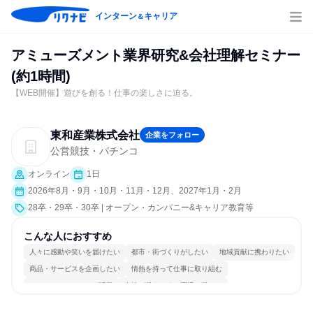
インターン
キャリア
＆
アミューズメント業界研究&会社理解セミナー
(約1時間)
【WEB開催】遊びを創る！仕事の楽しさに迫る。
東和産業株式会社
企業をフォロー
公営競技・パチンコ
オンライン
1日
2026年8月・9月・10月・11月・12月、2027年1月・2月
28卒・29卒・30卒 | オープン・カンパニー&キャリア教育等
こんな人におすすめ
人々に感動や笑いを届けたい
都市・街づくりがしたい
地域貢献に携わりたい
商品・サービスを企画したい
情熱を持って仕事に取り組む
コミュニケーションが活発
女性が働きやすい環境で働ける
多様な職種の人と関われる
若手が裁量を持てる環境
人とたくさん会話する