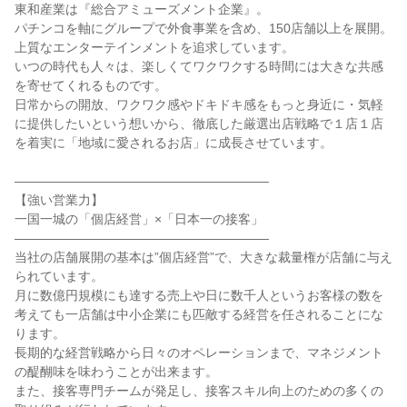
東和産業は『総合アミューズメント企業』。
パチンコを軸にグループで外食事業を含め、150店舗以上を展開。
上質なエンターテインメントを追求しています。
いつの時代も人々は、楽しくてワクワクする時間には大きな共感
を寄せてくれるものです。
日常からの開放、ワクワク感やドキドキ感をもっと身近に・気軽
に提供したいという想いから、徹底した厳選出店戦略で１店１店
を着実に「地域に愛されるお店」に成長させています。
――――――――――――――――――――
【強い営業力】
一国一城の「個店経営」×「日本一の接客」
――――――――――――――――――――
当社の店舗展開の基本は”個店経営”で、大きな裁量権が店舗に与え
られています。
月に数億円規模にも達する売上や日に数千人というお客様の数を
考えても一店舗は中小企業にも匹敵する経営を任されることにな
ります。
長期的な経営戦略から日々のオペレーションまで、マネジメント
の醍醐味を味わうことが出来ます。
また、接客専門チームが発足し、接客スキル向上のための多くの