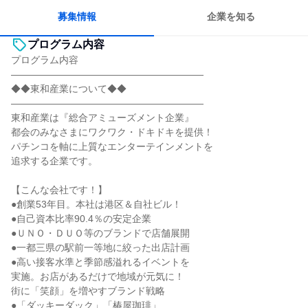
募集情報
企業を知る
プログラム内容
プログラム内容
――――――――――――――――――――
◆◆東和産業について◆◆
――――――――――――――――――――
東和産業は『総合アミューズメント企業』
都会のみなさまにワクワク・ドキドキを提供！
パチンコを軸に上質なエンターテインメントを
追求する企業です。
【こんな会社です！】
●創業53年目。本社は港区＆自社ビル！
●自己資本比率90.4％の安定企業
●ＵＮＯ・ＤＵＯ等のブランドで店舗展開
●一都三県の駅前一等地に絞った出店計画
●高い接客水準と季節感溢れるイベントを
実施。お店があるだけで地域が元気に！
街に「笑顔」を増やすブランド戦略
●「ダッキーダック」「椿屋珈琲」