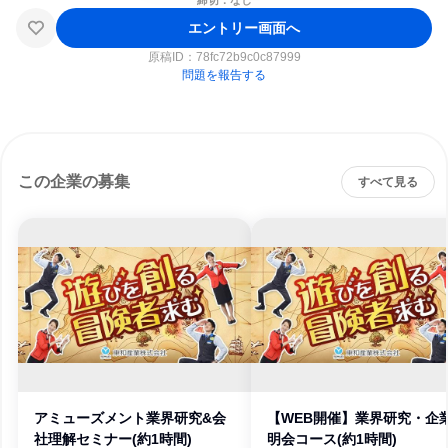
締切：なし
エントリー画面へ
原稿ID：
78fc72b9c0c87999
問題を報告する
この企業の募集
すべて見る
アミューズメント業界研究&会
【WEB開催】業界研究・企
社理解セミナー(約1時間)
明会コース(約1時間)