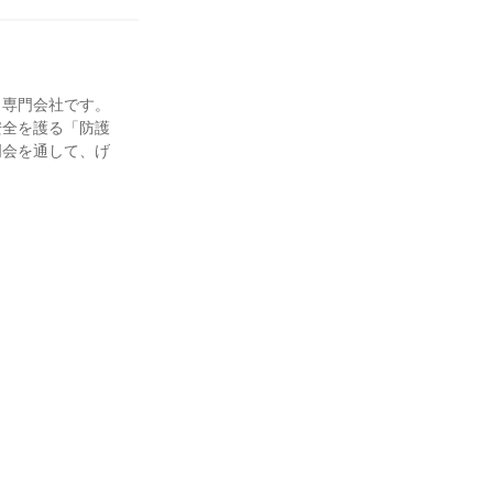
ィ専門会社です。
安全を護る「防護
明会を通して、げ