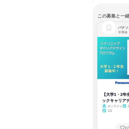
この募集と一
パナソ
半導体
【大学1・2年
ックキャリア
ム
オンライン
1日
お