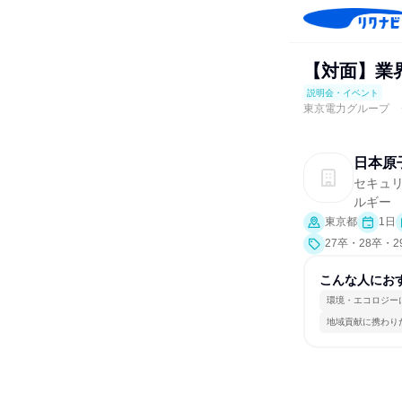
【対面】業
説明会・イベント
東京電力グループ 
日本原
セキュ
ルギー
東京都
1日
27卒・28卒・
こんな人にお
環境・エコロジー
地域貢献に携わり