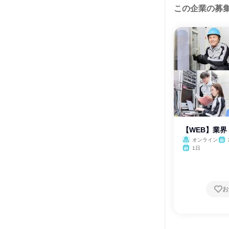
この企業の募
【WEB】業
オンライン
月・
1日
月・
お