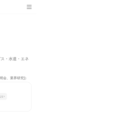
ガス・水道・エネ
説明会、業界研究]）
たい