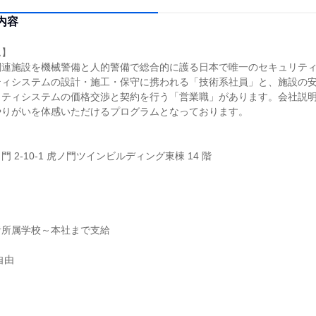
内容
ム】
関連施設を機械警備と人的警備で総合的に護る日本で唯一のセキュリテ
ティシステムの設計・施工・保守に携われる「技術系社員」と、施設の
リティシステムの価格交渉と契約を行う「営業職」があります。会社説
やりがいを体感いただけるプログラムとなっております。
 2-10-1 虎ノ門ツインビルディング東棟 14 階
者所属学校～本社まで支給
自由