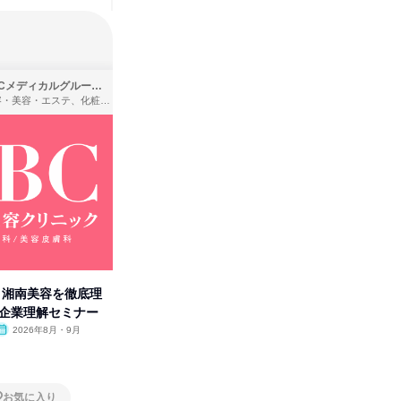
SBCメディカルグループ株式会社
株式会社バンダイ
理容・美容・エステ、化粧品・理美容用品小売、医療・病院
アパレル・繊維・スポーツメーカー、製造・メーカー、ゲーム制作・販売
卒】湘南美容を徹底理
人事の心を動かす「自己表現」
「洋服の
付企業理解セミナー
の極意/選考官の本音を動画で公
分の強み
開
2026年8月・9月
オンライン
2026年8月・9月・10
オンラ
月・11月・12月
1日
1日
お気に入り
お気に入り