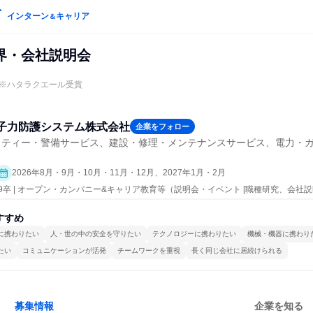
インターン
キャリア
＆
界・会社説明会
※ハタラクエール受賞
子力防護システム株式会社
企業をフォロー
リティー・警備サービス、建設・修理・メンテナンスサービス、電力・
2026年8月・9月・10月・11月・12月、2027年1月・2月
29卒 | オープン・カンパニー&キャリア教育等（説明会・イベント [職種研究、会社
すすめ
に携わりたい
人・世の中の安全を守りたい
テクノロジーに携わりたい
機械・機器に携わり
たい
コミュニケーションが活発
チームワークを重視
長く同じ会社に居続けられる
募集情報
企業を知る