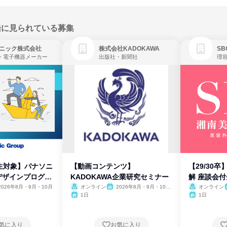
緒に見られている募集
ニック株式会社
株式会社KADOKAWA
・電子機器メーカー
出版社・新聞社
生対象】パナソニ
【動画コンテンツ】
【29/30
デザインプログラ
KADOKAWA企業研究セミナー
解 座談会
2026年8月・9月・10月
オンライン
2026年8月・9月・10
オンライン
月・11月・12月
1日
1日
気に入り
お気に入り