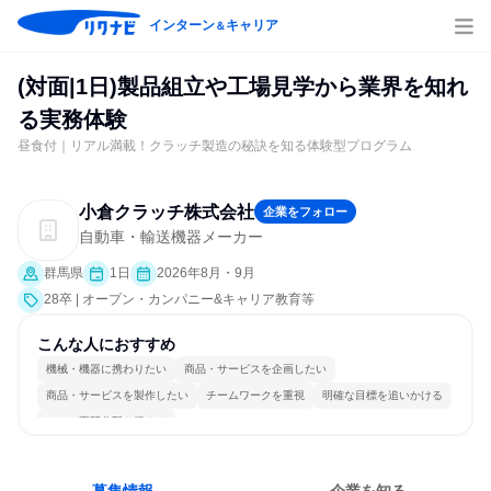
インターン
キャリア
＆
(対面|1日)製品組立や工場見学から業界を知れ
る実務体験
昼食付｜リアル満載！クラッチ製造の秘訣を知る体験型プログラム
小倉クラッチ株式会社
企業をフォロー
自動車・輸送機器メーカー
群馬県
1日
2026年8月・9月
28卒 | オープン・カンパニー&キャリア教育等
こんな人におすすめ
機械・機器に携わりたい
商品・サービスを企画したい
商品・サービスを製作したい
チームワークを重視
明確な目標を追いかける
一つの専門分野を極める