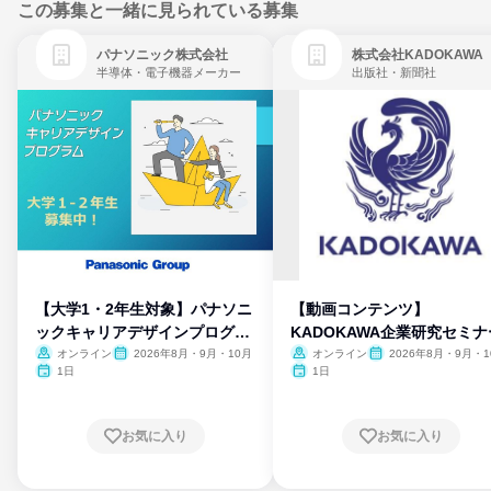
この募集と一緒に見られている募集
パナソニック株式会社
株式会社KADOKAWA
半導体・電子機器メーカー
出版社・新聞社
【大学1・2年生対象】パナソニ
【動画コンテンツ】
ックキャリアデザインプログラ
KADOKAWA企業研究セミナ
ム
オンライン
2026年8月・9月・10月
オンライン
2026年8月・9月・1
月・11月・12月
1日
1日
お気に入り
お気に入り