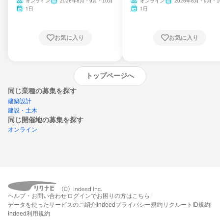
ム
オンライン
2026年8月・9月・10月
オンライン
2026年8月・9月・1
月・11月・12月
1日
1日
お気に入り
お気に入り
トップページへ
同じ業種の募集を探す
建築設計
建設・土木
同じ開催地の募集を探す
オンライン
エントリーするとプログラムの詳細案内を
ヘルプ・お問い合わせ
ログインでお困りの方はこちら
受け取れるようになります
データを使ったサービスのご紹介
Indeedプライバシー規約
リクルートID規約
Indeed利用規約
締切：なし