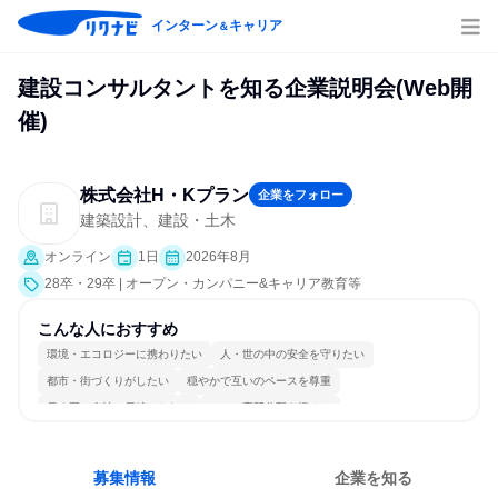
インターン
キャリア
＆
建設コンサルタントを知る企業説明会(Web開
催)
株式会社H・Kプラン
企業をフォロー
建築設計、建設・土木
オンライン
1日
2026年8月
28卒・29卒 | オープン・カンパニー&キャリア教育等
こんな人におすすめ
環境・エコロジーに携わりたい
人・世の中の安全を守りたい
都市・街づくりがしたい
穏やかで互いのペースを尊重
長く同じ会社に居続けられる
一つの専門分野を極める
募集情報
企業を知る