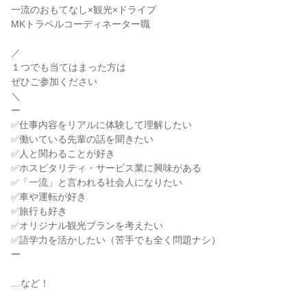
一流のおもてなし×観光×ドライブ
MKトラベルコーディネーター職
／
１つでも当てはまった方は
ぜひご参加ください
＼
ー
✅仕事内容をリアルに体験して理解したい
✅働いている先輩の話を聞きたい
✅人と関わることが好き
✅ホスピタリティ・サービス業に興味がある
✅「一流」と言われる社会人になりたい
✅車や運転が好き
✅旅行も好き
✅オリジナル観光プランを考えたい
✅語学力を活かしたい（苦手でも全く問題ナシ）
ー
…など！