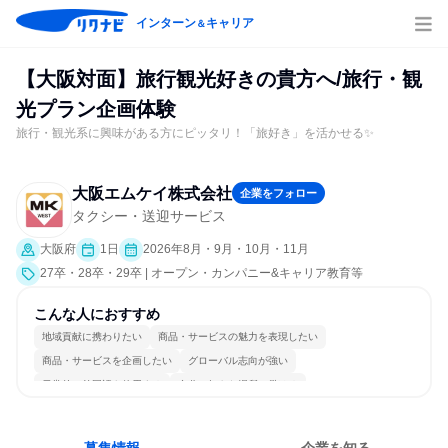
インターン
キャリア
＆
【大阪対面】旅行観光好きの貴方へ/旅行・観
光プラン企画体験
旅行・観光系に興味がある方にピッタリ！「旅好き」を活かせる✨
大阪エムケイ株式会社
企業をフォロー
タクシー・送迎サービス
大阪府
1日
2026年8月・9月・10月・11月
27卒・28卒・29卒 | オープン・カンパニー&キャリア教育等
こんな人におすすめ
地域貢献に携わりたい
商品・サービスの魅力を表現したい
商品・サービスを企画したい
グローバル志向が強い
日常的に外国語を使用する
自分の好きな場所で働ける
自分の好きな時間で働ける
多様な職種の人と関われる
若手が裁量を持てる環境
人とたくさん会話する