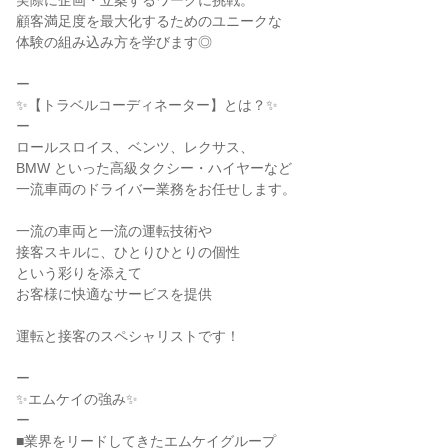
実際に企画・立案するワークに挑戦。
顧客満足度を最大化するためのユニークな
体験の組み込み方を学びます◎
ー
✨【トラベルコーディネーター】とは？✨
ー
ロールスロイス、ベンツ、レクサス、
BMW といった高級タクシー・ハイヤーなど
一流車両のドライバー業務をお任せします。
一流の車両と一流の運転技術や
接客スキルに、ひとりひとりの個性
という彩りを添えて
お客様に快適なサービスを提供
運転と接客のスペシャリストです！
ー
✨エムケイの強み✨
ー
■業界をリードしてきたエムケイグループ