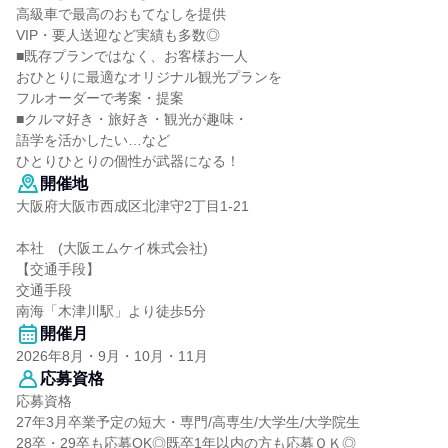
高級車で最高のおもてなしを提供
VIP・要人送迎など実績も多数◎
■既存プランではなく、お客様お一人
おひとりに最適なオリジナル観光プランを
フルオーダーで考案・提案
■クルマ好き・旅好き・観光が趣味・
語学を活かしたい…など
ひとりひとりの個性が武器になる！
開催地
大阪府大阪市西成区北津守2丁目1-21
本社 (大阪エムケイ株式会社)
【交通手段】
交通手段
南海「木津川駅」より徒歩5分
開催月
2026年8月・9月・10月・11月
応募資格
応募資格
27年3月卒業予定の短大・専門/高専生/大学生/大学院生
28卒・29卒も応募OK◎既卒1年以内の方も応募ＯＫ◎