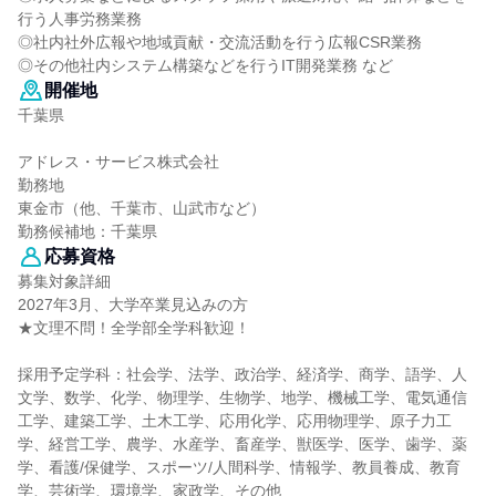
行う人事労務業務
◎社内社外広報や地域貢献・交流活動を行う広報CSR業務
◎その他社内システム構築などを行うIT開発業務 など
開催地
千葉県
アドレス・サービス株式会社
勤務地
東金市（他、千葉市、山武市など）
勤務候補地：千葉県
応募資格
募集対象詳細
2027年3月、大学卒業見込みの方
★文理不問！全学部全学科歓迎！
採用予定学科：社会学、法学、政治学、経済学、商学、語学、人
文学、数学、化学、物理学、生物学、地学、機械工学、電気通信
工学、建築工学、土木工学、応用化学、応用物理学、原子力工
学、経営工学、農学、水産学、畜産学、獣医学、医学、歯学、薬
学、看護/保健学、スポーツ/人間科学、情報学、教員養成、教育
学、芸術学、環境学、家政学、その他