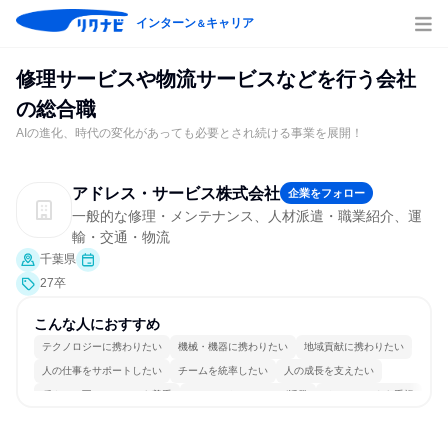
インターン
キャリア
＆
修理サービスや物流サービスなどを行う会社
の総合職
AIの進化、時代の変化があっても必要とされ続ける事業を展開！
アドレス・サービス株式会社
企業をフォロー
一般的な修理・メンテナンス、人材派遣・職業紹介、運
輸・交通・物流
千葉県
27卒
こんな人におすすめ
テクノロジーに携わりたい
機械・機器に携わりたい
地域貢献に携わりたい
人の仕事をサポートしたい
チームを統率したい
人の成長を支えたい
穏やかで互いのペースを尊重
コミュニケーションが活発
チームワークを重視
女性が働きやすい環境で働ける