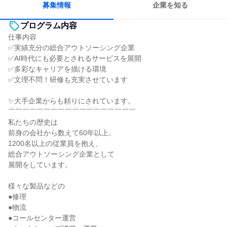
募集情報
企業を知る
プログラム内容
仕事内容
✅実績充分の総合アウトソーシング企業
✅AI時代にも必要とされるサービスを展開
✅多彩なキャリアを描ける環境
✅文理不問！研修も充実させています
✨大手企業からも頼りにされています。
￣￣￣￣￣￣￣￣￣￣￣￣￣￣￣￣￣￣
私たちの歴史は
前身の会社から数えて60年以上。
1200名以上の従業員を抱え、
総合アウトソーシング企業として
展開をしています。
様々な製品などの
●修理
●物流
●コールセンター運営