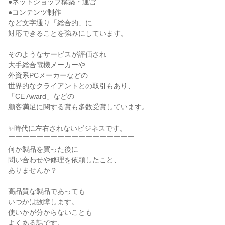
●ネットショップ構築・運営
●コンテンツ制作
など文字通り「総合的」に
対応できることを強みにしています。
そのようなサービスが評価され
大手総合電機メーカーや
外資系PCメーカーなどの
世界的なクライアントとの取引もあり、
「CE Award」などの
顧客満足に関する賞も多数受賞しています。
✨時代に左右されないビジネスです。
￣￣￣￣￣￣￣￣￣￣￣￣￣￣￣￣￣￣
何か製品を買った後に
問い合わせや修理を依頼したこと、
ありませんか？
高品質な製品であっても
いつかは故障します。
使いかが分からないことも
よくある話です。