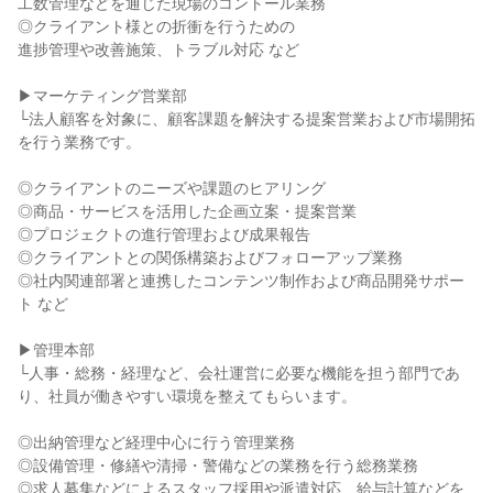
工数管理などを通じた現場のコントール業務
◎クライアント様との折衝を行うための
進捗管理や改善施策、トラブル対応 など
▶マーケティング営業部
└法人顧客を対象に、顧客課題を解決する提案営業および市場開拓
を行う業務です。
◎クライアントのニーズや課題のヒアリング
◎商品・サービスを活用した企画立案・提案営業
◎プロジェクトの進行管理および成果報告
◎クライアントとの関係構築およびフォローアップ業務
◎社内関連部署と連携したコンテンツ制作および商品開発サポー
ト など
▶管理本部
└人事・総務・経理など、会社運営に必要な機能を担う部門であ
り、社員が働きやすい環境を整えてもらいます。
◎出納管理など経理中心に行う管理業務
◎設備管理・修繕や清掃・警備などの業務を行う総務業務
◎求人募集などによるスタッフ採用や派遣対応、給与計算などを