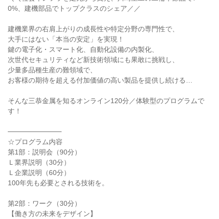
0%、建機部品でトップクラスのシェア／／
建機業界の右肩上がりの成長性や特定分野の専門性で、
大手にはない「本当の安定」を実現！
鍵の電子化・スマート化、自動化設備の内製化、
次世代セキュリティなど新技術領域にも果敢に挑戦し、
少量多品種生産の難領域で、
お客様の期待を超える付加価値の高い製品を提供し続ける…
そんな三恭金属を知るオンライン120分／体験型のプログラムで
す！
───────────
☆プログラム内容
第1部：説明会（90分）
Ｌ業界説明（30分）
Ｌ企業説明（60分）
100年先も必要とされる技術を。
第2部：ワーク（30分）
【働き方の未来をデザイン】