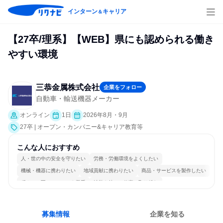
インターン
キャリア
＆
【27卒/理系】【WEB】県にも認められる働き
やすい環境
三恭金属株式会社
企業をフォロー
自動車・輸送機器メーカー
オンライン
1日
2026年8月・9月
27卒 | オープン・カンパニー&キャリア教育等
こんな人におすすめ
人・世の中の安全を守りたい
労務・労働環境をよくしたい
機械・機器に携わりたい
地域貢献に携わりたい
商品・サービスを製作したい
穏やかで互いのペースを尊重
情熱を持って仕事に取り組む
長く同じ会社に居続けられる
一つの専門分野を極める
若手が裁量を持てる環境
募集情報
企業を知る