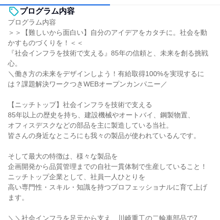
プログラム内容
プログラム内容
＞＞【難しいから面白い】自分のアイデアをカタチに。社会を動
かすものづくりを！＜＜
『社会インフラを技術で支える』85年の信頼と、未来を創る挑戦
心。
＼働き方の未来をデザインしよう！有給取得100%を実現するに
は？課題解決ワークつきWEBオープンカンパニー／
【ニッチトップ】社会インフラを技術で支える
85年以上の歴史を持ち、建設機械やオートバイ、鋼製物置、
オフィスデスクなどの部品を主に製造している当社。
皆さんの身近なところにも我々の製品が使われているんです。
そして最大の特徴は、様々な製品を
企画開発から品質管理までの自社一貫体制で生産していること！
ニッチトップ企業として、社員一人ひとりを
高い専門性・スキル・知識を持つプロフェッショナルに育て上げ
ます。
＼＼社会インフラを足元から支え、川崎重工の二輪車部品で7