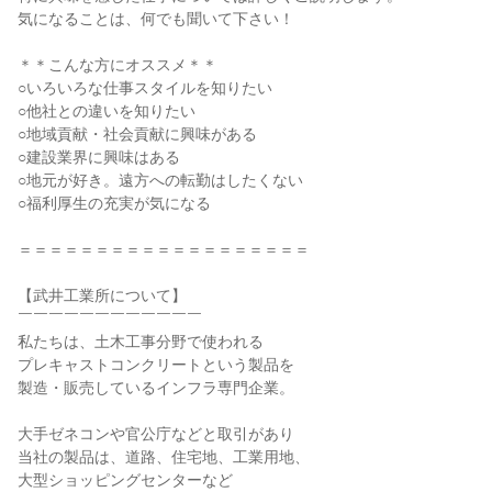
気になることは、何でも聞いて下さい！
＊＊こんな方にオススメ＊＊
○いろいろな仕事スタイルを知りたい
○他社との違いを知りたい
○地域貢献・社会貢献に興味がある
○建設業界に興味はある
○地元が好き。遠方への転勤はしたくない
○福利厚生の充実が気になる
＝＝＝＝＝＝＝＝＝＝＝＝＝＝＝＝＝＝＝
【武井工業所について】
￣￣￣￣￣￣￣￣￣￣￣￣
私たちは、土木工事分野で使われる
プレキャストコンクリートという製品を
製造・販売しているインフラ専門企業。
大手ゼネコンや官公庁などと取引があり
当社の製品は、道路、住宅地、工業用地、
大型ショッピングセンターなど