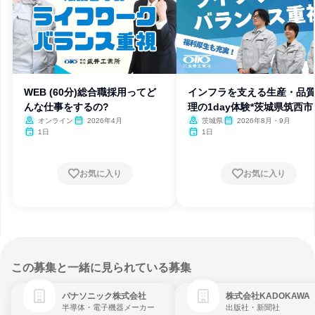
WEB (60分)総合職採用ってど
インフラを支える生産・品
んな仕事をするの?
理の1day体験*茨城県筑西市
オンライン
2026年4月
茨城県
2026年8月・9月
1日
1日
お気に入り
お気に入り
この募集と一緒に見られている募集
パナソニック株式会社
株式会社KADOKAWA
半導体・電子機器メーカー
出版社・新聞社