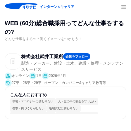
インターン
キャリア
＆
WEB (60分)総合職採用ってどんな仕事をする
の?
どんな仕事をするの？働くイメージをつかもう！
株式会社武井工業所
企業をフォロー
製造・メーカー、建設・土木、建設・修理・メンテナン
スサービス
オンライン
1日
2026年4月
27卒・28卒・29卒 | オープン・カンパニー&キャリア教育等
こんな人におすすめ
環境・エコロジーに携わりたい
人・世の中の安全を守りたい
都市・街づくりがしたい
地域貢献に携わりたい
女性が働きやすい環境で働ける
長く同じ会社に居続けられる
目標に追われず働ける