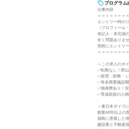
プログラム
仕事内容
＝＝＝＝＝＝＝
エントリー時の
（プロフィール
未記入・未完成
全く問題ありま
気軽にエントリ
＝＝＝＝＝＝＝
＜この求人のポ
✅転勤なし！郡
✅経理・財務・
✅有名商業施設
✅独身寮あり！
✅育成前提の人
＜東日本ダイワ
創業40年以上の
福島に密着した
建設業と不動産