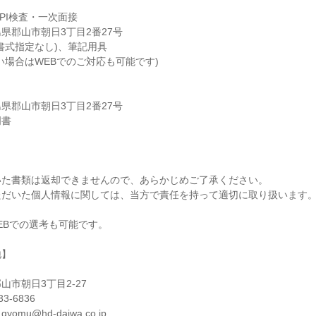
SPI検査・一次面接
県郡山市朝日3丁目2番27号
書式指定なし)、筆記用具
い場合はWEBでのご対応も可能です)
県郡山市朝日3丁目2番27号
明書
いた書類は返却できませんので、あらかじめご了承ください。
ただいた個人情報に関しては、当方で責任を持って適切に取り扱います
EBでの選考も可能です。
地】
山市朝日3丁目2-27
3-6836
mu@hd-daiwa.co.jp