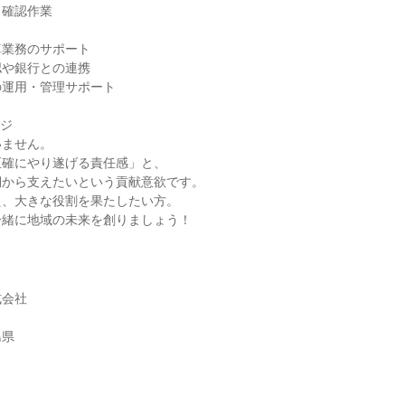
・確認作業
算業務のサポート
認や銀行との連携
の運用・管理サポート
ージ
いません。
正確にやり遂げる責任感」と、
側から支えたいという貢献意欲です。
え、大きな役割を果たしたい方。
一緒に地域の未来を創りましょう！
式会社
島県