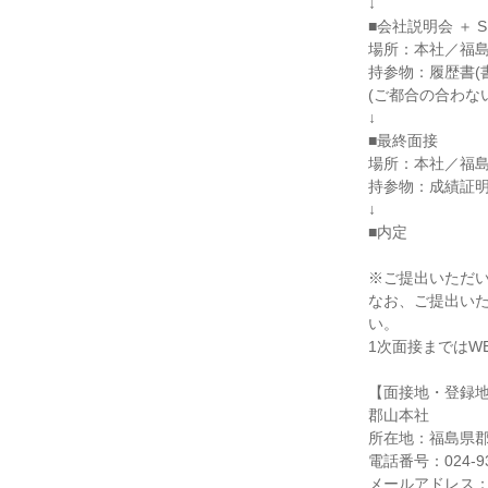
↓
■会社説明会 ＋ 
場所：本社／福島
持参物：履歴書(
(ご都合の合わな
↓
■最終面接
場所：本社／福島
持参物：成績証
↓
■内定
※ご提出いただ
なお、ご提出い
い。
1次面接まではW
【面接地・登録
郡山本社
所在地：福島県郡
電話番号：024-93
メールアドレス：gyo