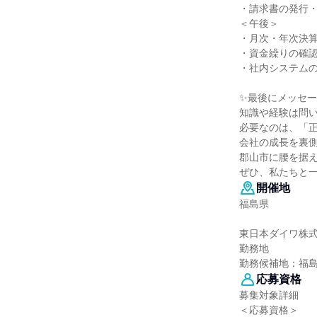
・請求書の発行
＜午後＞
・月次・年次決
・資金繰りの確
・社内システム
✨最後にメッセ
知識や経験は問
必要なのは、「
会社の成長を裏
郡山市に腰を据
ぜひ、私たちと
開催地
福島県
東日本ダイワ株
勤務地
勤務候補地：福
応募資格
募集対象詳細
＜応募資格＞