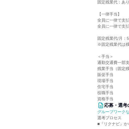
固定残業代：あ
【一律手当】
全員に一律で支
全員に一律で支
固定残業代/月：50
※固定残業代は
＜手当＞
通勤交通費一部
残業手当（固定
販促手当
現場手当
住宅手当
役職手当
資格手当
応募・選考
グループワーク
選考プロセス
■『リクナビ』か