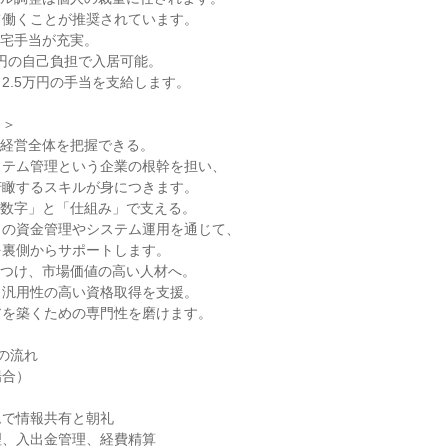
て働くことが推奨されています。
住宅手当が充実。
万円の自己負担で入居可能。
2.5万円の手当を支給します。
力＞
で経営全体を把握できる。
ステム管理という企業の根幹を担い、
俯瞰するスキルが身につきます。
「数字」と「仕組み」で支える。
トの資金管理やシステム運用を通じて、
を裏側からサポートします。
につけ、市場価値の高い人材へ。
、汎用性の高い資格取得を支援。
アを築くための専門性を磨けます。
の流れ
場合）
ムで情報共有と朝礼
理、入出金管理、経費精算