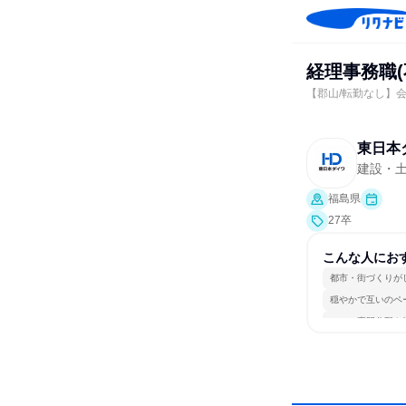
経理事務職
【郡山/転勤なし】
東日本
建設・
福島県
27卒
こんな人にお
都市・街づくりが
穏やかで互いのペ
一つの専門分野を