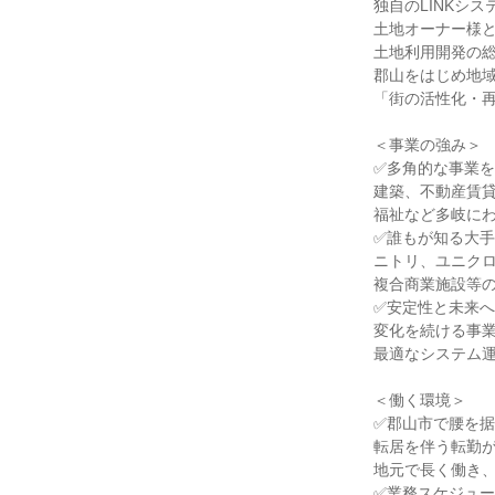
独自のLINKシス
土地オーナー様
土地利用開発の
郡山をはじめ地
「街の活性化・
＜事業の強み＞
✅多角的な事業
建築、不動産賃
福祉など多岐に
✅誰もが知る大
ニトリ、ユニクロ
複合商業施設等
✅安定性と未来
変化を続ける事
最適なシステム
＜働く環境＞
✅郡山市で腰を
転居を伴う転勤
地元で長く働き
✅業務スケジュ