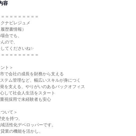
内容
＝＝＝＝＝＝＝＝＝＝
リクナビレジュメ
・履歴書情報）
の場合でも、
せんので、
ーしてくださいね✨
＝＝＝＝＝＝＝＝＝＝
イント＞
山市で会社の成長を財務から支える
システム管理など、幅広いスキルが身につく
開発を支える、やりがいのあるバックオフィス
安心して社会人生活をスタート
柄重視採用で未経験者も安心
について＞
歴史を持つ、
地域活性化デベロッパーです。
賃貸業の機能を活かし、