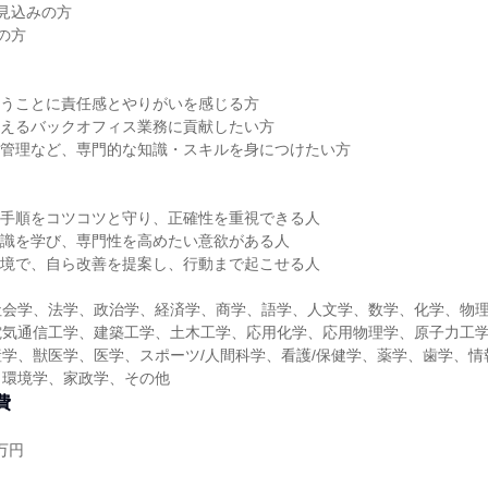
業見込みの方
の方
扱うことに責任感とやりがいを感じる方
支えるバックオフィス業務に貢献したい方
ム管理など、専門的な知識・スキルを身につけたい方
＞
や手順をコツコツと守り、正確性を重視できる人
知識を学び、専門性を高めたい意欲がある人
環境で、自ら改善を提案し、行動まで起こせる人
社会学、法学、政治学、経済学、商学、語学、人文学、数学、化学、物
電気通信工学、建築工学、土木工学、応用化学、応用物理学、原子力工
学、獣医学、医学、スポーツ/人間科学、看護/保健学、薬学、歯学、情
、環境学、家政学、その他
費
万円