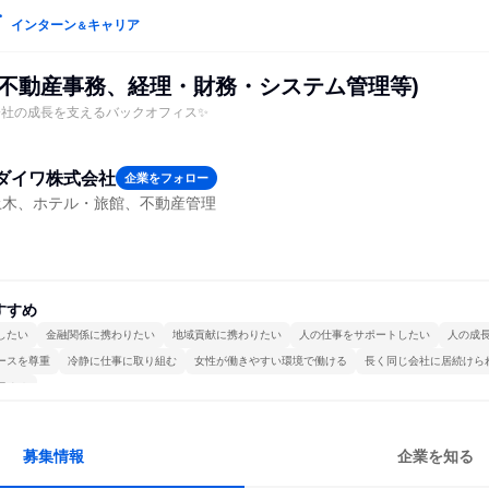
インターン
キャリア
＆
(不動産事務、経理・財務・システム管理等)
会社の成長を支えるバックオフィス✨
ダイワ株式会社
企業をフォロー
土木、ホテル・旅館、不動産管理
すすめ
したい
金融関係に携わりたい
地域貢献に携わりたい
人の仕事をサポートしたい
人の成
ースを尊重
冷静に仕事に取り組む
女性が働きやすい環境で働ける
長く同じ会社に居続けら
極める
募集情報
企業を知る