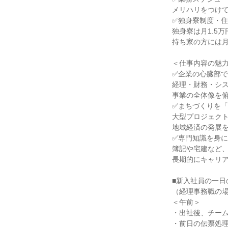
メリハリをつけ
✅独身寮制度・
独身寮は月1.5
持ち家の方には月
＜仕事内容の魅
✅企業の心臓部
経理・財務・シ
事業の全体像を
✅まちづくりを
大型プロジェク
地域経済の発展
✅専門知識を身
簿記や宅建など
長期的にキャリ
■新入社員の一日
（経理事務職の
＜午前＞
・出社後、チー
・前日の伝票処