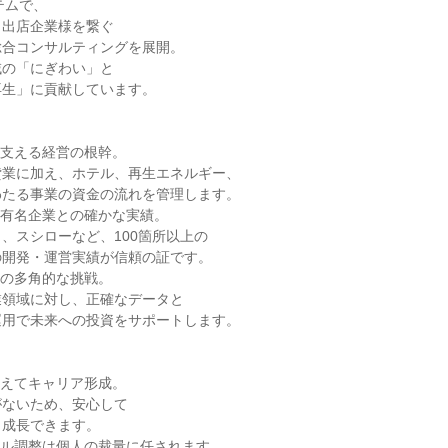
テムで、
と出店企業様を繋ぐ
総合コンサルティングを展開。
域の「にぎわい」と
再生」に貢献しています。
を支える経営の根幹。
貸業に加え、ホテル、再生エネルギー、
わたる事業の資金の流れを管理します。
手有名企業との確かな実績。
、スシローなど、100箇所以上の
の開発・運営実績が信頼の証です。
への多角的な挑戦。
業領域に対し、正確なデータと
運用で未来への投資をサポートします。
据えてキャリア形成。
がないため、安心して
、成長できます。
ール調整は個人の裁量に任されます。