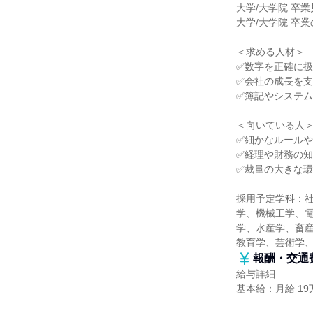
大学/大学院 卒
大学/大学院 卒業
＜求める人材＞
✅数字を正確に
✅会社の成長を
✅簿記やシステ
＜向いている人
✅細かなルール
✅経理や財務の
✅裁量の大きな
採用予定学科：
学、機械工学、
学、水産学、畜産
教育学、芸術学
報酬・交通
給与詳細
基本給：月給 19