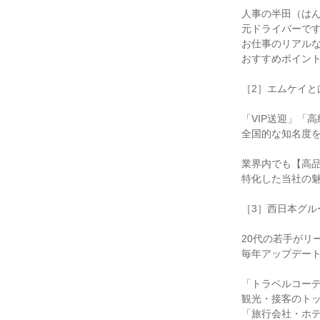
人事の半田（は
元ドライバーで
お仕事のリアル
おすすめポイン
［2］エムケイと
「VIP送迎」「
全国的な知名度
業界内でも【高
特化した当社の
［3］西日本グル
20代の若手がリ
毎年アップデー
「トラベルコー
観光・接客のト
「旅行会社・ホ