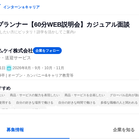
インターン
キャリア
＆
プランナー【60分WEB説明会】カジュアル面談
したい方にピッタリ！語学を活かしてご案内♪
ムケイ株式会社
企業をフォロー
ー・送迎サービス
1日
2026年8月・9月・10月・11月
29卒 | オープン・カンパニー&キャリア教育等
すすめ
たい
商品・サービスの魅力を表現したい
商品・サービスを企画したい
グローバル志向が強
使用する
自分の好きな場所で働ける
自分の好きな時間で働ける
多様な職種の人と関われる
る環境
人とたくさん会話する
募集情報
企業を知る