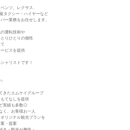
、ベンツ、レクサス、
高級タクシー・ハイヤーなど
イバー業務をお任せします。
流の運転技術や
ひとりひとりの個性
えて
サービスを提供
ペシャリストです！
✨
てきたエムケイグループ
おもてなしを提供
など実績も多数◎
なく、お客様お一人
なオリジナル観光プランを
考案・提案
好き・観光が趣味・