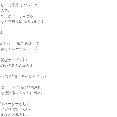
んだ）と宇井（うい）は
すので、
なやりがい・しんどさ・
トなど赤裸々にお話します！
は
高級車両」「観光送迎」で
を誇るエムケイグループ。
品質なサービス】に
魅力や強みをご紹介！
ープの特徴・キャリアプラン
ーダー・管理職に登用され、
トを続けるエムケイ西日本。
ディネーターとして
ッププロになりたい」
テルなどと協力し