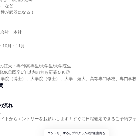
い…など
個性が武器になる！
式会社 本社
・10月・11月
定の短大・専門/高専生/大学生/大学院生
応募OK◎既卒1年以内の方も応募ＯＫ◎
大学院（博士）、大学院（修士）、大学、短大、高等専門学校、専門学
費
の流れ
れ
サイトからエントリーをお願いします！すぐに日程確定できるご予約フ
エントリーするとプログラムの詳細案内を