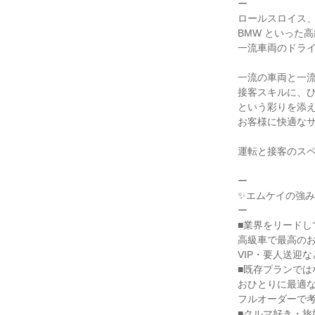
ー
ロールスロイス
BMW といった
一流車両のドラ
一流の車両と一
接客スキルに、
という彩りを添
お客様に快適な
運転と接客のス
ー
✨エムケイの強み
ー
■業界をリードし
高級車で最高の
VIP・要人送迎
■既存プランでは
おひとりに最適
フルオーダーで
■クルマ好き・旅