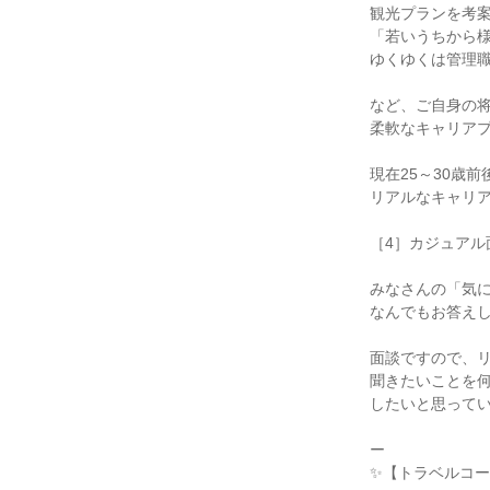
観光プランを考
「若いうちから
ゆくゆくは管理
など、ご自身の
柔軟なキャリア
現在25～30歳
リアルなキャリ
［4］カジュアル
みなさんの「気
なんでもお答え
面談ですので、
聞きたいことを
したいと思って
ー
✨【トラベルコ