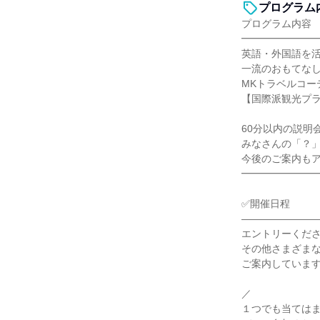
プログラム
プログラム内容
━━━━━━━
英語・外国語を活
一流のおもてなし
MKトラベルコー
【国際派観光プ
60分以内の説明
みなさんの「？
今後のご案内もア
━━━━━━━
✅開催日程
―――――――
エントリーくだ
その他さまざま
ご案内していま
／
１つでも当ては