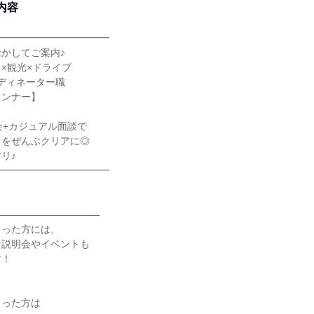
内容
━━━━━━━━━━━━
かしてご案内♪
×観光×ドライブ
ディネーター職
ランナー】
会+カジュアル面談で
」をぜんぶクリアに◎
リ♪
━━━━━━━━━━━━
―――――――――――
さった方には、
な説明会やイベントも
す！
まった方は