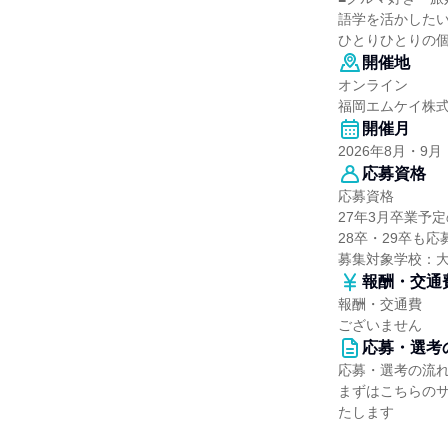
語学を活かした
ひとりひとりの
開催地
オンライン
福岡エムケイ株
開催月
2026年8月・9月
応募資格
応募資格
27年3月卒業予
28卒・29卒も
募集対象学校：
報酬・交通
報酬・交通費
ございません
応募・選考
応募・選考の流
まずはこちらの
たします