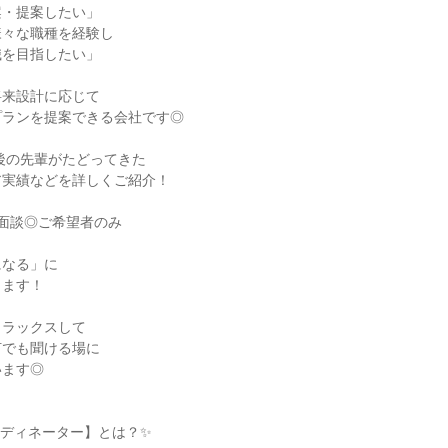
案・提案したい」
様々な職種を経験し
職を目指したい」
将来設計に応じて
プランを提案できる会社です◎
前後の先輩がたどってきた
ア実績などを詳しくご紹介！
面談◎ご希望者のみ
になる」に
します！
リラックスして
何でも聞ける場に
います◎
ーディネーター】とは？✨