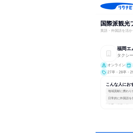
国際派観光
英語・外国語を活か
福岡エ
タクシ
オンライン
27卒・28卒・
こんな人にお
地域貢献に携わり
日常的に外国語を
若手が裁量を持て