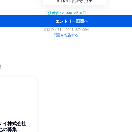
受け取れるようになります
締切：2026年12月31日
エントリー画面へ
原稿ID：
71be9211b8f0a994
問題を報告する
集
ケイ株式会社
他の募集