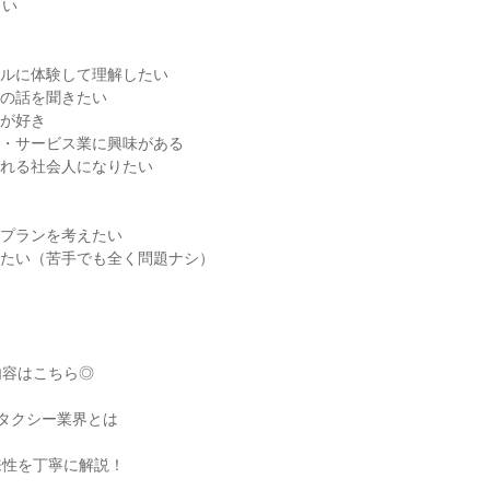
さい
アルに体験して理解したい
輩の話を聞きたい
とが好き
ィ・サービス業に興味がある
われる社会人になりたい
光プランを考えたい
したい（苦手でも全く問題ナシ）
内容はこちら◎
タクシー業界とは
来性を丁寧に解説！