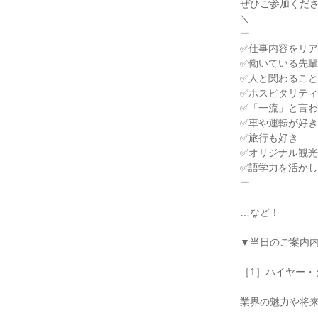
ぜひご参加くだ
＼
ー
✅仕事内容をリ
✅働いている先
✅人と関わるこ
✅ホスピタリテ
✅「一流」と言
✅車や運転が好き
✅旅行も好き
✅オリジナル観
✅語学力を活か
ー
…など！
▼当日のご案内
［1］ハイヤー・
業界の魅力や将