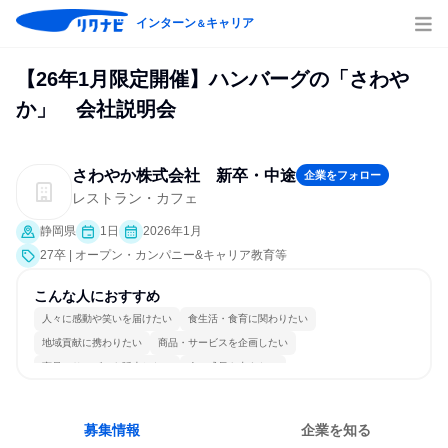
インターン
キャリア
＆
【26年1月限定開催】ハンバーグの「さわや
か」 会社説明会
さわやか株式会社 新卒・中途
企業をフォロー
レストラン・カフェ
静岡県
1日
2026年1月
27卒 | オープン・カンパニー&キャリア教育等
こんな人におすすめ
人々に感動や笑いを届けたい
食生活・食育に関わりたい
地域貢献に携わりたい
商品・サービスを企画したい
商品・サービスを販売したい
人の成長を支えたい
情熱を持って仕事に取り組む
チームワークを重視
長く同じ会社に居続けられる
人とたくさん会話する
募集情報
企業を知る