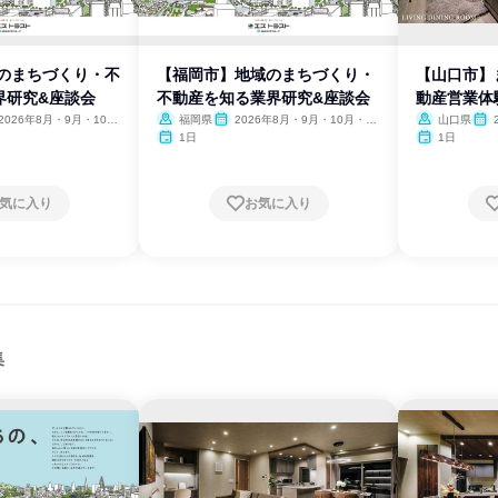
域のまちづくり・不
【福岡市】地域のまちづくり・
【山口市】
界研究&座談会
不動産を知る業界研究&座談会
動産営業体
学
2026年8月・9月・10
福岡県
2026年8月・9月・10月・11
山口県
11月・12月
月・12月
月・
1日
1日
気に入り
お気に入り
集