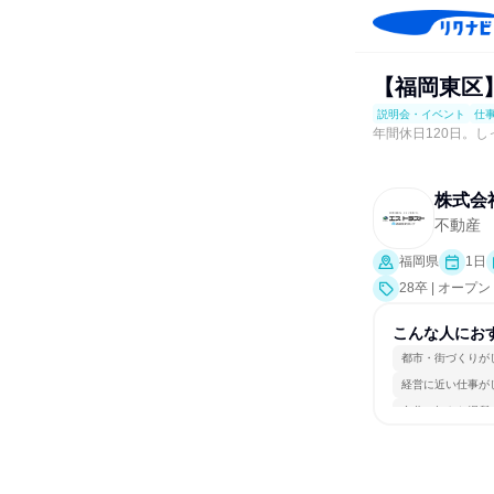
【福岡東区
説明会・イベント
仕
年間休日120日。
株式会
不動産
福岡県
1日
28卒 | オ
業界研究]、仕
こんな人にお
都市・街づくりが
経営に近い仕事が
自分の好きな場所