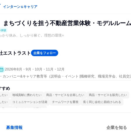
インターン
キャリア
＆
】まちづくりを担う不動産営業体験・モデルルー
事体験
しっかり休み、しっかり稼ぐ。理想の環境⭐
社エストラスト
企業をフォロー
2026年8月・9月・10月・11月・12月
ープン・カンパニー&キャリア教育等（説明会・イベント [職種研究、職場見学会、社員
事体験）
すすめ
したい
地域貢献に携わりたい
商品・サービスを企画したい
商品・サービスを販売したい
したい
コミュニケーションが活発
チームワークを重視
長く同じ会社に居続けられる
で働ける
人とたくさん会話する
募集情報
企業を知る