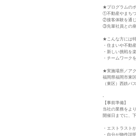
★プログラムの
①不動産やまち
②接客体験を通
③先輩社員との
★こんな方には
・住まいや不動
・新しい挑戦を
・チームワーク
★実施場所／ア
福岡県福岡市東区
（東区）西鉄バ
-
【事前準備】
当社の業務をよ
開催日までに、
・エストラスト
・自分が物件説