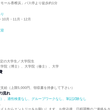
ンモール香椎浜」バス停より徒歩約1分
あり
・10月・11月・12月
歓迎
】
】
業予定の大学生／大学院生
大学院（博士）、大学院（修士）、大学
費
支給（上限5,000円、領収書を持参して下さい）
の流れ
順）、適性検査なし、グループワークなし、筆記試験なし
れ
サイトからエントリーをお願いします。お申込後、日程調整のご連絡を