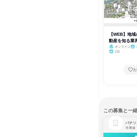
【WEB】地
動産を知る業
オンライン
月・
1日
お
この募集と一
パナソ
半導体