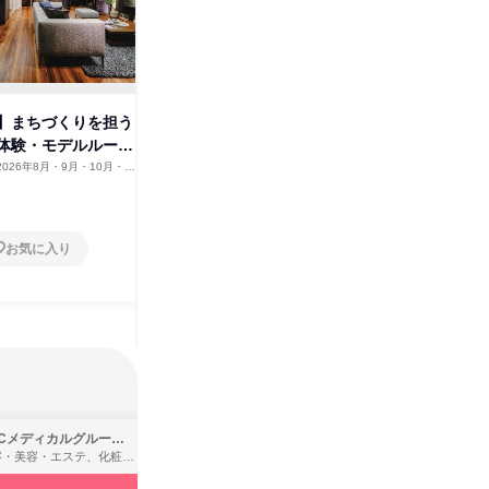
】まちづくりを担う
【福岡南区】まちづくりを担う
【山口市
体験・モデルルーム
不動産営業体験・モデルルーム
不動産を
見学
2026年8月・9月・10月・11
福岡県
2026年8月・9月・10月・11
山口県
12月
月・12月
1日
1日
お気に入り
お気に入り
SBCメディカルグループ株式会社
株式会社バンダイ
理容・美容・エステ、化粧品・理美容用品小売、医療・病院
アパレル・繊維・スポーツメーカー、製造・メーカー、ゲーム制作・販売