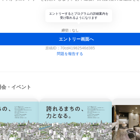
エントリーするとプログラムの詳細案内を
受け取れるようになります
締切：なし
エントリー画面へ
原稿ID：
70cd41982546d385
問題を報告する
明会・イベント