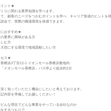
ポイント★
づくりに関わる業界知識を学べます。
じて、顧客のニーズをつかむポイントを学べ、キャリア形成のヒントを
座談会で、実際の職場環境を体感できます。
特におすすめ★
産の業界に興味がある方
楽しむ方
を大切にする環境で地域貢献したい方
クセス★
香椎浜3丁目12-1 イオンモール香椎浜敷地内
ス「イオンモール香椎浜」バス停より徒歩約1分
り深く知っていただく機会にしたいと考えております。
下記内容を準備してお越しください！
がどんな理念でどんな事業をやっている会社なのか
明をするつもりで、