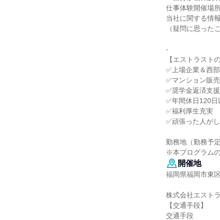
仕事体験開催場
当社に関する情
（疑問に思った
-
【エストラスト
✅上場企業＆西
✅マンション販
✅奨学金返済支
✅年間休日120日
✅福利厚生充実
✅頑張った人が
勤務地（勤務予
※本プログラム
開催地
福岡県福岡市東区
株式会社エスト
【交通手段】
交通手段