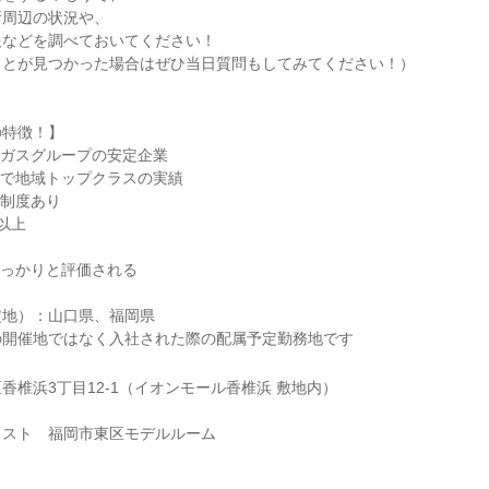
所周辺の状況や、
報などを調べておいてください！
ことが見つかった場合はぜひ当日質問もしてみてください！）
の特徴！】
部ガスグループの安定企業
売で地域トップクラスの実績
援制度あり
以上
しっかりと評価される
定地）：山口県、福岡県
の開催地ではなく入社された際の配属予定勤務地です
香椎浜3丁目12-1（イオンモール香椎浜 敷地内）
ラスト 福岡市東区モデルルーム