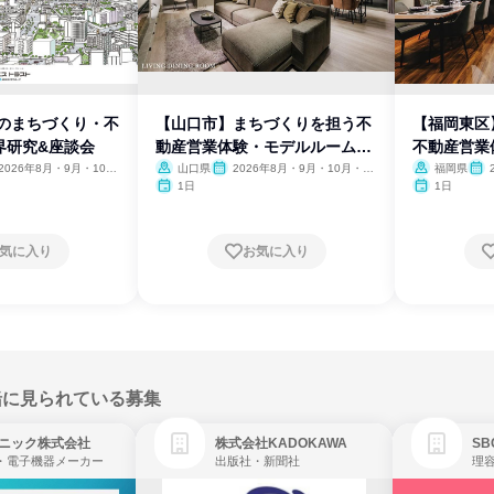
域のまちづくり・不
【山口市】まちづくりを担う不
【福岡東区
界研究&座談会
動産営業体験・モデルルーム見
不動産営業
学
見学
2026年8月・9月・10
山口県
2026年8月・9月・10月・11
福岡県
11月・12月
月・12月
月・
1日
1日
気に入り
お気に入り
緒に見られている募集
ニック株式会社
株式会社KADOKAWA
・電子機器メーカー
出版社・新聞社