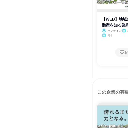
【WEB】地
動産を知る業
オンライン
月・
1日
お
この企業の募