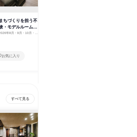
まちづくりを担う不
【福岡東区】まちづくりを担う
【福岡南
験・モデルルーム見
不動産営業体験・モデルルーム
不動産営
見学
見学
2026年8月・9月・10月・11
福岡県
2026年8月・9月・10月・11
福岡県
12月
月・12月
1日
1日
お気に入り
お気に入り
すべて見る