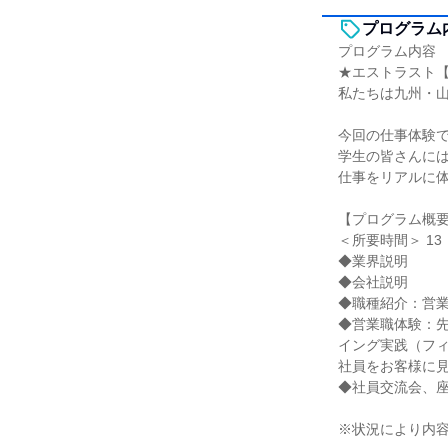
プログラム
プログラム内容
★エストラスト
私たちは九州・
今回の仕事体験
学生の皆さんには
仕事をリアルに
【プログラム概
＜所要時間＞ 13：
◆業界説明
◆会社説明
◆職種紹介：営
◆営業職体験：先
イング実践（フ
社員をお客様に
◆社員交流会、
※状況により内