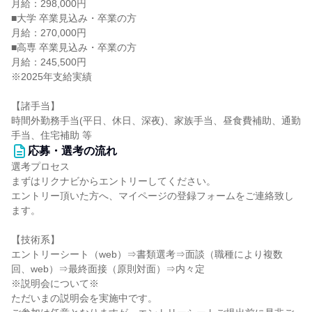
月給：298,000円
■大学 卒業見込み・卒業の方
月給：270,000円
■高専 卒業見込み・卒業の方
月給：245,500円
※2025年支給実績
【諸手当】
時間外勤務手当(平日、休日、深夜)、家族手当、昼食費補助、通勤
手当、住宅補助 等
応募・選考の流れ
選考プロセス
まずはリクナビからエントリーしてください。
エントリー頂いた方へ、マイページの登録フォームをご連絡致し
ます。
【技術系】
エントリーシート（web）⇒書類選考⇒面談（職種により複数
回、web）⇒最終面接（原則対面）⇒内々定
※説明会について※
ただいまの説明会を実施中です。