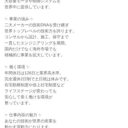
大容量モータや制御システムを
世界中に提供しています。
✨ 事業の強み ✨
二大メーカーの技術DNAを受け継ぎ
世界トップレベルの技術力を誇ります。
コンサルから設計、施工、保守まで
一貫したエンジニアリングを展開。
国内だけでなく海外市場でも
積極的に事業を拡大しています。
✨ 働く環境 ✨
年間休日は126日と業界高水準。
完全週休2日制で土日祝は休みです。
在宅勤務制度や借上社宅制度など
ライフステージが変わっても
安心して長く働ける環境が
整っています。
✨ 仕事内容の魅力 ✨
あなたの技術が世界の産業を
動かす原動力になります。