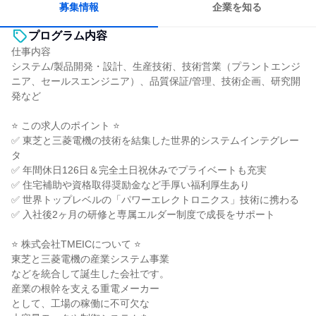
募集情報
企業を知る
プログラム内容
仕事内容
システム/製品開発・設計、生産技術、技術営業（プラントエンジ
ニア、セールスエンジニア）、品質保証/管理、技術企画、研究開
発など
⭐ この求人のポイント ⭐
✅ 東芝と三菱電機の技術を結集した世界的システムインテグレー
タ
✅ 年間休日126日＆完全土日祝休みでプライベートも充実
✅ 住宅補助や資格取得奨励金など手厚い福利厚生あり
✅ 世界トップレベルの「パワーエレクトロニクス」技術に携わる
✅ 入社後2ヶ月の研修と専属エルダー制度で成長をサポート
⭐ 株式会社TMEICについて ⭐
東芝と三菱電機の産業システム事業
などを統合して誕生した会社です。
産業の根幹を支える重電メーカー
として、工場の稼働に不可欠な