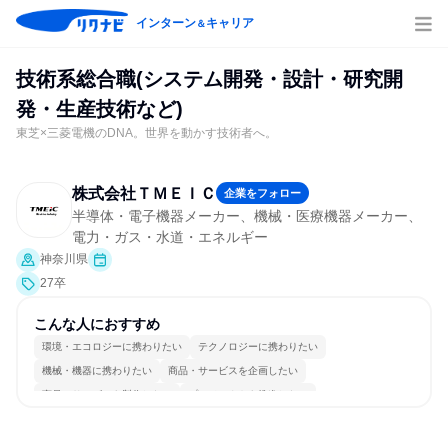
インターン
キャリア
＆
技術系総合職(システム開発・設計・研究開
発・生産技術など)
東芝×三菱電機のDNA。世界を動かす技術者へ。
株式会社ＴＭＥＩＣ
企業をフォロー
半導体・電子機器メーカー、機械・医療機器メーカー、
電力・ガス・水道・エネルギー
神奈川県
27卒
こんな人におすすめ
環境・エコロジーに携わりたい
テクノロジーに携わりたい
機械・機器に携わりたい
商品・サービスを企画したい
商品・サービスを製作したい
プロジェクトを推進したい
グローバル志向が強い
女性が働きやすい環境で働ける
一つの専門分野を極める
若手が裁量を持てる環境