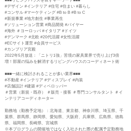
■■■リビングハウスを表すキーワード■■■
#デザイン #インテリア #住宅 #住まい #暮らし
#コンサル #マーケティング #B to B #B to C
#新規事業 #地方創生 #事業再生
#ソリューション営業 #商品開発 #バイヤー
#海外 ＃ヨーロッパ #イタリア #ドイツ
#デンマーク #北欧 #20代活躍 #女性活躍
#ECサイト運営 #会員サービス
#カンブリア宮殿
2022年5月放送：「ニトリ1強」苦境の家具業界で売り上げ3倍
増！部屋の悩みを解消するリビングハウスのコーディネート術
■■■一緒に検討されることが多い業界■■■
#不動産 #インテリア #ディスプレイ #内装
#店舗設計 #建築 #ディベロッパー
＃営業（新規・既存） ＃販売・接客 ＃専門コンサルタント ＃イ
ンテリアコーディネーター
勤務地（勤務予定地）：北海道、東京都、神奈川県、埼玉県、千
葉県、群馬県、静岡県、愛知県、大阪府、兵庫県、広島県、徳島
県、福岡県、長崎県、宮城県
※本プログラムの開催地ではなく入社された際の配属予定勤務地