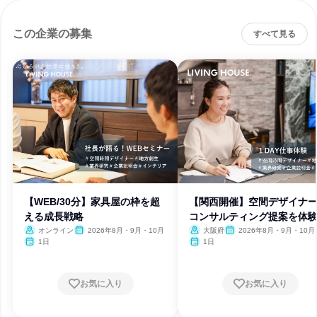
この企業の募集
すべて見る
【WEB/30分】家具屋の枠を超
【関西開催】空間デザイナ
える成長戦略
コンサルティング提案を体
よう
オンライン
2026年8月・9月・10月
大阪府
2026年8月・9月・10月
1日
1日
お気に入り
お気に入り