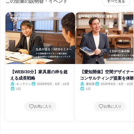
この企業の説明会・イベント
すべて見る
【WEB/30分】家具屋の枠を超
【愛知開催】空間デザイナ
える成長戦略
コンサルティング提案を体
よう
オンライン
2026年8月・9月・10月
愛知県
2026年8月・9月・10月
1日
1日
お気に入り
お気に入り