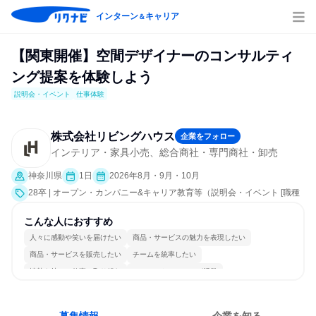
インターン
キャリア
＆
【関東開催】空間デザイナーのコンサルティ
ング提案を体験しよう
説明会・イベント
仕事体験
株式会社リビングハウス
企業をフォロー
インテリア・家具小売、総合商社・専門商社・卸売
神奈川県
1日
2026年8月・9月・10月
28卒 | オープン・カンパニー&キャリア教育等（説明会・イベント [職種
研究、課題解決プログラム、社員交流会、就活サポート、会社説明会、
業界研究]、仕事体験）
こんな人におすすめ
人々に感動や笑いを届けたい
商品・サービスの魅力を表現したい
商品・サービスを販売したい
チームを統率したい
情熱を持って仕事に取り組む
コミュニケーションが活発
常に新しいものに挑戦
チームワークを重視
若手が裁量を持てる環境
人とたくさん会話する