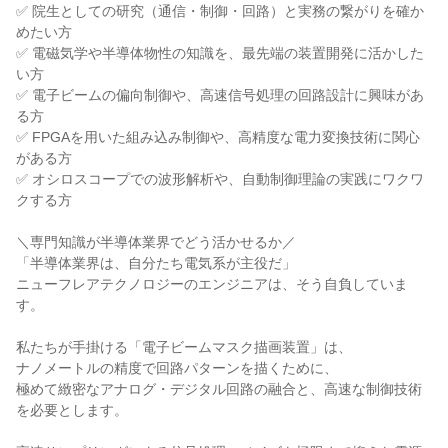
✅ 院生としての研究（通信・制御・回路）と実務の繋がりを確か
めたい方
✅ 電磁気学や半導体物性の知識を、最先端の装置開発に活かした
い方
✅ 電子ビームの偏向制御や、高速信号処理の回路設計に興味があ
る方
✅ FPGAを用いた組み込み制御や、高精度な電力変換技術に関心
がある方
✅ オシロスコープでの波形解析や、自動制御理論の実践にワクワ
クする方
＼専門知識が半導体業界でどう活かせるか／
「半導体業界は、自分たち電気系が主役だ」
ニューフレアテクノロジーのエンジニアは、そう自負していま
す。
私たちが手掛ける「電子ビームマスク描画装置」は、
ナノメートルの精度で回路パターンを描くために、
極めて緻密なアナログ・デジタル回路の融合と、高速な制御技術
を必要とします。