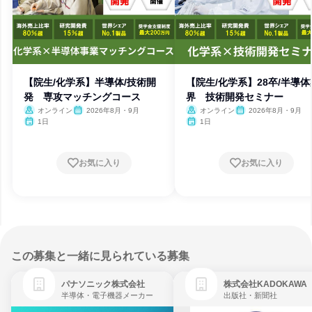
【院生/化学系】半導体/技術開
【院生/化学系】28卒/半導体
発 専攻マッチングコース
界 技術開発セミナー
オンライン
2026年8月・9月
オンライン
2026年8月・9月
1日
1日
お気に入り
お気に入り
この募集と一緒に見られている募集
パナソニック株式会社
株式会社KADOKAWA
半導体・電子機器メーカー
出版社・新聞社