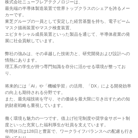
株式会社ニューフレアテクノロジーは、
最先端の半導体製造装置で世界トップクラスのシェアを誇るメー
カーです。
東芝グループの一員として安定した経営基盤を持ち、電子ビーム
マスク描画装置やマスク検査装置、
エピタキシャル成長装置といった製品を通じて、半導体産業の発
展に社会貢献しています。
弊社の強みは、その卓越した技術力と、研究開発および設計への
情熱にあります。
理工系の学生が持つ専門知識を存分に活かせる環境が整ってお
り、
将来的には「AI」や「機械学習」の活用、「DX」による開発効率
の向上も期待される分野です。
また、最先端技術を守り、その価値を最大限に引き出すための知
的財産戦略も重視しています。
働く環境も魅力の一つです。借上げ社宅制度や奨学金サポート制
度といった充実した福利厚生が社員を支えています。
年間休日は128日と豊富で、ワークライフバランスへの配慮も行き
届いており、