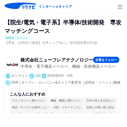
インターン
キャリア
＆
【院生/電気・電子系】半導体/技術開発 専攻
マッチングコース
説明会・イベント
【専攻・分野別で開催】世界シェアNo.1／研究開発費15%超
株式会社ニューフレアテクノロジー
企業をフォロー
半導体・電子機器メーカー、機械・医療機器メーカー
オンライン
1日
2026年8月・9月
28卒 | オープン・カンパニー&キャリア教育等（説明会・イベント [職種
研究、就活サポート、会社説明会、業界研究]）
こんな人におすすめ
テクノロジーに携わりたい
機械・機器に携わりたい
日本の良さを広めたい
商品・サービスを製作したい
分析・リサーチしたい
冷静に仕事に取り組む
常に新しいものに挑戦
長く同じ会社に居続けられる
一つの専門分野を極める
若手が裁量を持てる環境