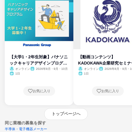
【大学1・2年生対象】パナソニ
【動画コンテンツ】
ックキャリアデザインプログラ
KADOKAWA企業研究セミナ
ム
オンライン
2026年8月・9月・10月
オンライン
2026年8月・9月・1
月・11月・12月
1日
1日
お気に入り
お気に入り
トップページへ
同じ業種の募集を探す
半導体・電子機器メーカー