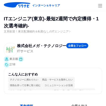
インターン
キャリア
＆
ITエンジニア(東京)-最短2週間で内定獲得・1
次選考確約-
文系歓迎！東京配属確約＆転勤なしのITエンジニア✨
株式会社メガ・テクノロジー
企業をフォロー
ITサービス
東京都
27卒
こんな人におすすめ
テクノロジーに携わりたい
商品・サービスを製作したい
情熱を持って仕事に取り組む
コミュニケーションが活発
冷静に仕事に取り組む
チームワークを重視
長く同じ会社に居続けられる
多様な職種の人と関われる
一つの専門分野を極める
若手が裁量を持てる環境