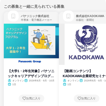
この募集と一緒に見られている募集
パナソニック株式会社
株式会社KADOKAWA
半導体・電子機器メーカー
出版社・新聞社
【大学1・2年生対象】パナソニ
【動画コンテンツ】
ックキャリアデザインプログラ
KADOKAWA企業研究セミナ
ム
オンライン
2026年8月・9月・10月
オンライン
2026年8月・9月・1
月・11月・12月
1日
1日
お気に入り
お気に入り