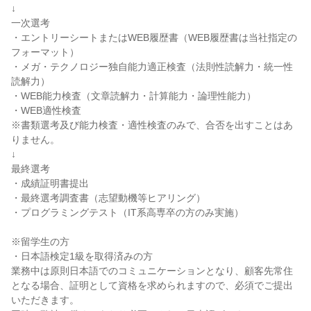
↓
一次選考
・エントリーシートまたはWEB履歴書（WEB履歴書は当社指定の
フォーマット）
・メガ・テクノロジー独自能力適正検査（法則性読解力・統一性
読解力）
・WEB能力検査（文章読解力・計算能力・論理性能力）
・WEB適性検査
※書類選考及び能力検査・適性検査のみで、合否を出すことはあ
りません。
↓
最終選考
・成績証明書提出
・最終選考調査書（志望動機等ヒアリング）
・プログラミングテスト（IT系高専卒の方のみ実施）
※留学生の方
・日本語検定1級を取得済みの方
業務中は原則日本語でのコミュニケーションとなり、顧客先常住
となる場合、証明として資格を求められますので、必須でご提出
いただきます。