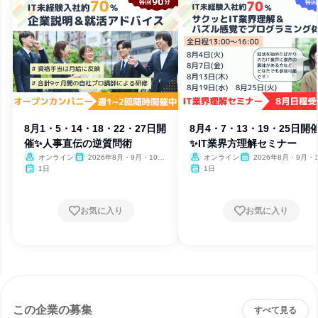
8月1・5・14・18・22・27日開
8月4・7・13・19・25日開
催✨人事直伝の逆質問術
✨IT業界方理解セミナー
オンライン
2026年8月・9月・10
オンライン
2026年8月・9月・1
月・11月・12月
月・11月・12月、2027
1日
1日
月
お気に入り
お気に入り
この企業の募集
すべて見る