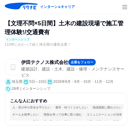
インターン
キャリア
＆
【文理不問×5日間】土木の建設現場で施工管
理体験!/交通費有
インターンシップ
115年にわたって続く埼玉県の優良企業！
伊田テクノス株式会社
企業をフォロー
建築設計、建設・土木、建設・修理・メンテナンスサー
ビス
埼玉県
5日～10日
2026年8月・9月・10月・11月・12月
28卒 | インターンシップ
こんな人におすすめ
人・世の中の安全を守りたい
都市・街づくりがしたい
地域貢献に携わりたい
チームを統率したい
情熱を持って仕事に取り組む
コミュニケーションが活発
チームワークを重視
長く同じ会社に居続けられる
若手が裁量を持てる環境
人とたくさん会話する