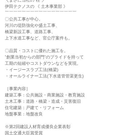
＼まさに当社の”柱”／
伊田テクノスの 《 土木事業部 》
￣￣￣￣￣￣￣￣￣￣￣￣￣￣￣￣￣
〇公共工事が中心。
河川の堤防強化や盛土工事、
橋梁新設工事、道路工事、
上下水道工事など、官公庁案件も。
〇品質・コストに優れた施工を。
”創業当初からの部門”のプライドを持って
工期の短縮やコストダウンなどを実現。
・イージースラブ工法(橋梁)
・オールライナー工法(下水道管管渠更生)
［事業内容］
建築工事：公共施設・商業施設・教育施設
土木工事：道路・橋梁・造成・災害復旧
住宅建築：戸建て・リフォーム
地盤事業：地盤改良
※第2回建設人材育成優良企業表彰
国土交通大臣賞受賞