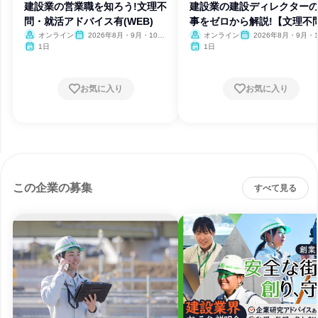
建設業の営業職を知ろう!文理不
建設業の建設ディレクター
問・就活アドバイス有(WEB)
事をゼロから解説!【文理不
オンライン
2026年8月・9月・10
オンライン
2026年8月・9月・1
月・11月・12月
月・11月・12月
1日
1日
お気に入り
お気に入り
この企業の募集
すべて見る