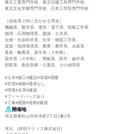
東京工業専門学校、東京日建工科専門学校、
東北文化学園専門学校、日本工学院専門学校
［技術系で特に生かせる専攻］
機械系、数学系、電気・電子系、情報工学系
物理・応用物理系、建築・土木系、
生物・生命科学系、化学・物質工学系、
資源・地球環境系、農業・農学系、水産系、
畜産・酪農系、薬学系（４年制）、
薬学系（６年制）、商船系、医学・歯学系、
獣医系、衛生医療・介護系、その他理系
#土木#施工#建設#現場#測量
#管理#体験#選考なし
#理系#文系#建築
#フィードバックあり
#工事#図面#資格#建築
開催地
埼玉県東松山市松本町2丁目1番1号
本社 (伊田テクノス株式会社)