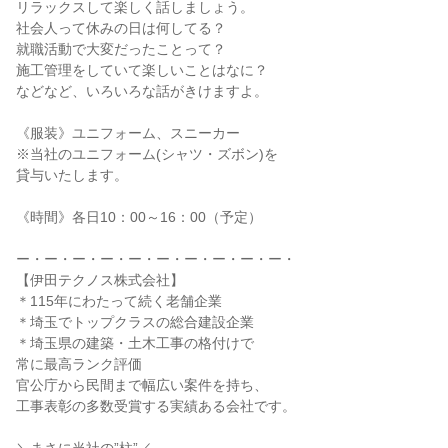
リラックスして楽しく話しましょう。
社会人って休みの日は何してる？
就職活動で大変だったことって？
施工管理をしていて楽しいことはなに？
などなど、いろいろな話がきけますよ。
《服装》ユニフォーム、スニーカー
※当社のユニフォーム(シャツ・ズボン)を
貸与いたします。
《時間》各日10：00～16：00（予定）
ー・ー・ー・ー・ー・ー・ー・ー・ー・ー・
【伊田テクノス株式会社】
＊115年にわたって続く老舗企業
＊埼玉でトップクラスの総合建設企業
＊埼玉県の建築・土木工事の格付けで
常に最高ランク評価
官公庁から民間まで幅広い案件を持ち、
工事表彰の多数受賞する実績ある会社です。