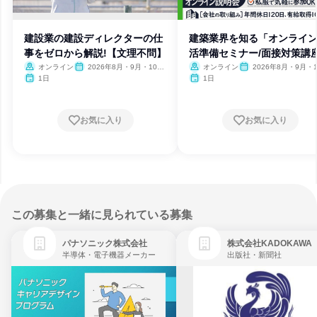
建設業の建設ディレクターの仕
建築業界を知る「オンライ
事をゼロから解説!【文理不問】
活準備セミナー/面接対策講
オンライン
2026年8月・9月・10
オンライン
2026年8月・9月・1
月・11月・12月
月・11月・12月
1日
1日
お気に入り
お気に入り
この募集と一緒に見られている募集
パナソニック株式会社
株式会社KADOKAWA
半導体・電子機器メーカー
出版社・新聞社