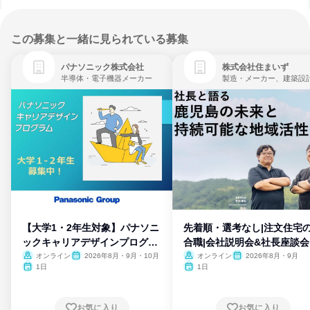
この募集と一緒に見られている募集
パナソニック株式会社
株式会社住まいず
半導体・電子機器メーカー
製造・メーカー、建築設
【大学1・2年生対象】パナソニ
先着順・選考なし|注文住宅
ックキャリアデザインプログラ
合職|会社説明会&社長座談会
ム
オンライン
2026年8月・9月・10月
オンライン
2026年8月・9月
1日
1日
お気に入り
お気に入り