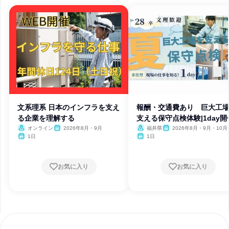
文系理系 日本のインフラを支え
報酬・交通費あり 巨大工
る企業を理解する
支える保守点検体験|1day開
オンライン
2026年8月・9月
福井県
2026年8月・9月・10月
1日
1日
お気に入り
お気に入り