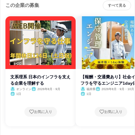
この企業の募集
すべて見る
文系理系 日本のインフラを支え
【報酬・交通費あり】社会
る企業を理解する
フラを守るエンジニア1day
オンライン
2026年8月・9月
福井県
2026年8月・9月・10月
1日
1日
お気に入り
お気に入り