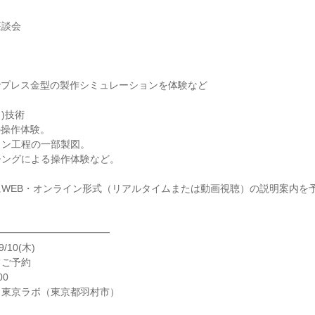
座談会
IA)でプレス金型の製作シミュレーションを体験など
)技術
A)の操作体験。
イン工程の一部製図。
チングによる操作体験など。
WEB・オンライン形式（リアルタイムまたは動画視聴）の説明案内を
━━━━━━━━━━━━
/10(木)
てご予約
00
ト東京ラボ（東京都羽村市）