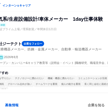
インターン
キャリア
＆
系/生産設備設計/車体メーカー 1day仕事体験
事体験
証プライム上場／理系歓迎／年間休日121日
社ジーテクト
企業をフォロー
医療機器メーカー、鉄鋼・金属メーカー、自動車・輸送機器メーカー
2026年8月
 | オープン・カンパニー&キャリア教育等（説明会・イベント [職種研究、職場見学会
明会、業界研究]、仕事体験）
すすめ
を守りたい
テクノロジーに携わりたい
機械・機器に携わりたい
コミュニケーションが活発
挑戦
グローバル志向が強い
チームワークを重視
個人の能力を重視
長く同じ会社に居続
る環境
募集情報
企業を知る