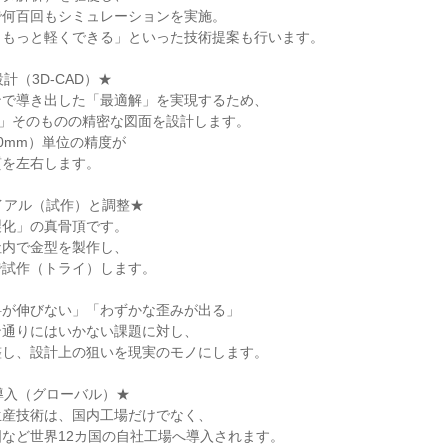
で何百回もシミュレーションを実施。
、もっと軽くできる」といった技術提案も行います。
設計（3D-CAD）★
ンで導き出した「最適解」を実現するため、
金型」そのものの精密な図面を設計します。
00mm）単位の精度が
質を左右します。
ライアル（試作）と調整★
製化」の真骨頂です。
社内で金型を製作し、
で試作（トライ）します。
料が伸びない」「わずかな歪みが出る」
ン通りにはいかない課題に対し、
整し、設計上の狙いを現実のモノにします。
産導入（グローバル）★
生産技術は、国内工場だけでなく、
など世界12カ国の自社工場へ導入されます。