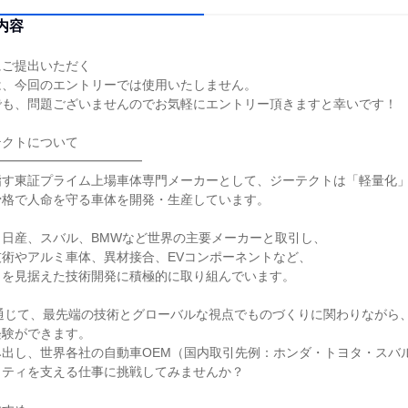
内容
にご提出いただく
は、今回のエントリーでは使用いたしません。
でも、問題ございませんのでお気軽にエントリー頂きますと幸いです！
テクトについて
━━━━━━━━━━━━
指す東証プライム上場車体専門メーカーとして、ジーテクトは「軽量化
骨格で人命を守る車体を開発・生産しています。
、日産、スバル、BMWなど世界の主要メーカーと取引し、
術やアルミ車体、異材接合、EVコンポーネントなど、
ィを見据えた技術開発に積極的に取り組んでいます。
を通じて、最先端の技術とグローバルな視点でものづくりに関わりながら
経験ができます。
み出し、世界各社の自動車OEM（国内取引先例：ホンダ・トヨタ・スバ
リティを支える仕事に挑戦してみませんか？