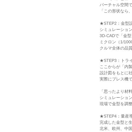
バーチャル空間
「この形状なら
★STEP2：金型
シミュレーショ
3D-CADで「
ミクロン（1/10
クルマ全体の品
★STEP3：ト
ここからが「内
設計図をもとに
実際にプレス機
「思ったより材
シミュレーショ
現場で金型を調
★STEP4：量
完成した金型と
北米、欧州、中国