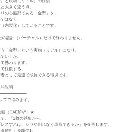
ル）と現場（リアル）の往復
社と大きく違う点。
くりの心臓部である「金型」を、
のではなく、
作（内製化）していることです。
上の設計（バーチャル）だけで終わりません。
どう「金型」という実物（リアル）になり、
れていくか。
して携わります。
速で往復する。
術者として最速で成長できる環境です。
体的説明
─────────
ップで進みます。
企画（CAE解析）★
て、「1枚の鉄板から、
プレスすれば、シワや割れなく成形できるか」を企画します。
ータ解析）を駆使し、