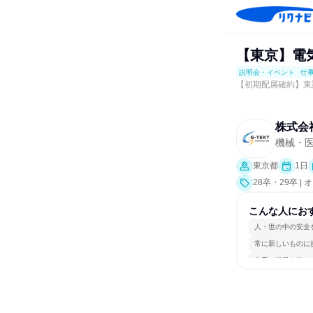
【東京】電気
説明会・イベント
仕
【初期配属確約】東
株式会
機械・
東京都
1日
28卒・29卒
ポート、会社説
こんな人にお
人・世の中の安全
常に新しいものに
若手が裁量を持て