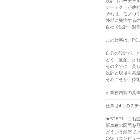
設計（バーチャ
ジーテクトが他
それは、モノづ
外部に発注する
自社で設計・製
この仕事は、PC
自分の設計が、
どう「量産」さ
その全てに一貫
設計と現場を高
それこそが、技
⭐ 業務内容の具
───────────
仕事は4つのステ
★STEP1：工程
新車種の図面を見
どういう順序で
CAE（コンピュ