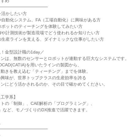
すすめ
━━━━━━━━━━━━
を活かしたい方
や自動化システム、FA（工場自動化）に興味がある方
ロボットのティーチングを体験してみたい方
御や計測技術が製造現場でどう使われるか知りたい方
の生産ラインを支える、ダイナミックな仕事がしたい方
！金型設計職の1day／
インは、無数のセンサーとロボットが連動する巨大なシステムです。
CAD(CATIA)を用いたラインの製図から、
に動きを教え込む「ティーチング」までを体験。
の興味が、世界トップクラスの生産効率を誇る
インにどう活かされるのか、その目で確かめてください。
報工学系】
トの「制御」、CAE解析の「プログラミング」、
析」など、モノづくりのDX推進で活躍できます。
ム
━━━━━━━━━━━━
介