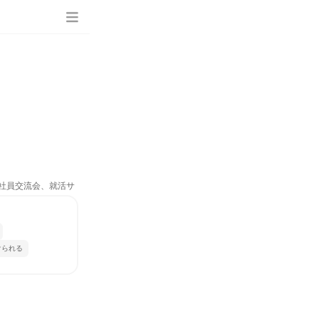
、社員交流会、就活サ
けられる