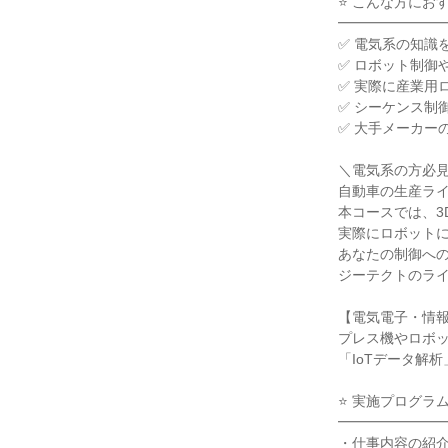
⭐ こんな方にお
━━━━━━━
✅ 電気系の知識
✅ ロボット制御
✅ 実際に産業用
✅ シーケンス制
✅ 大手メーカー
＼電気系の方必見
自動車の生産ラ
本コースでは、3D
実際にロボット
あなたの制御へ
ジーテクトのラ
【電気電子・情
プレス機やロボッ
「IoTデータ解
⭐ 実施プログラ
━━━━━━━
・仕事内容の紹