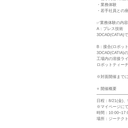
・業務体験
・若手社員との
✅業務体験の内容
A：プレス技術
3DCAD(CAT
B：接合(ロボット
3DCAD(CATI
工場内の溶接ラ
ロボットティー
※対面開催までに
⭐ 開催概要
━━━━━━━
日程：8/21(金)、9
※マイページに
時間：10:00~17:
場所：ジーテク