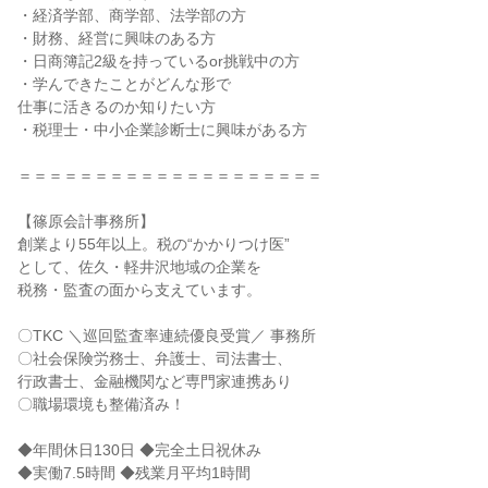
・経済学部、商学部、法学部の方
・財務、経営に興味のある方
・日商簿記2級を持っているor挑戦中の方
・学んできたことがどんな形で
仕事に活きるのか知りたい方
・税理士・中小企業診断士に興味がある方
＝＝＝＝＝＝＝＝＝＝＝＝＝＝＝＝＝＝＝＝
【篠原会計事務所】
創業より55年以上。税の“かかりつけ医”
として、佐久・軽井沢地域の企業を
税務・監査の面から支えています。
〇TKC ＼巡回監査率連続優良受賞／ 事務所
〇社会保険労務士、弁護士、司法書士、
行政書士、金融機関など専門家連携あり
〇職場環境も整備済み！
◆年間休日130日 ◆完全土日祝休み
◆実働7.5時間 ◆残業月平均1時間