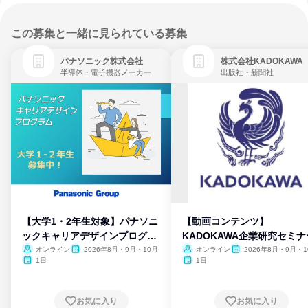
この募集と一緒に見られている募集
パナソニック株式会社
株式会社KADOKAWA
半導体・電子機器メーカー
出版社・新聞社
【大学1・2年生対象】パナソニ
【動画コンテンツ】
ックキャリアデザインプログラ
KADOKAWA企業研究セミナ
ム
オンライン
2026年8月・9月・10月
オンライン
2026年8月・9月・1
月・11月・12月
1日
1日
お気に入り
お気に入り