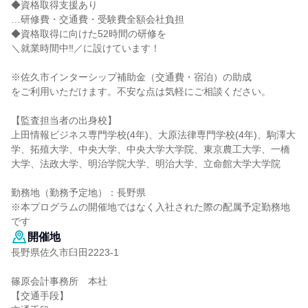
◆資格取得支援あり
…研修費・交通費・受験費全額会社負担
◆資格取得に向けた52時間の研修を
＼就業時間中‼／に設けています！
※佐久市インターシップ補助金（交通費・宿泊）の助成
をご利用いただけます。不安な点は気軽にご相談ください。
【監査担当者の出身校】
上田情報ビジネス専門学校(4年)、大原法律専門学校(4年)、駒澤大
学、拓殖大学、中央大学、中央大学大学院、東京農工大学、一橋
大学、法政大学、明治学院大学、明治大学、立命館大学大学院
勤務地（勤務予定地）：長野県
※本プログラムの開催地ではなく入社された際の配属予定勤務地
です
開催地
長野県佐久市臼田2223-1
篠原会計事務所 本社
【交通手段】