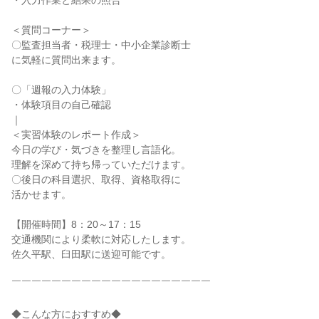
・入力作業と結果の照合
＜質問コーナー＞
〇監査担当者・税理士・中小企業診断士
に気軽に質問出来ます。
〇「週報の入力体験」
・体験項目の自己確認
｜
＜実習体験のレポート作成＞
今日の学び・気づきを整理し言語化。
理解を深めて持ち帰っていただけます。
〇後日の科目選択、取得、資格取得に
活かせます。
【開催時間】8：20～17：15
交通機関により柔軟に対応したします。
佐久平駅、臼田駅に送迎可能です。
￣￣￣￣￣￣￣￣￣￣￣￣￣￣￣￣￣￣￣￣
◆こんな方におすすめ◆