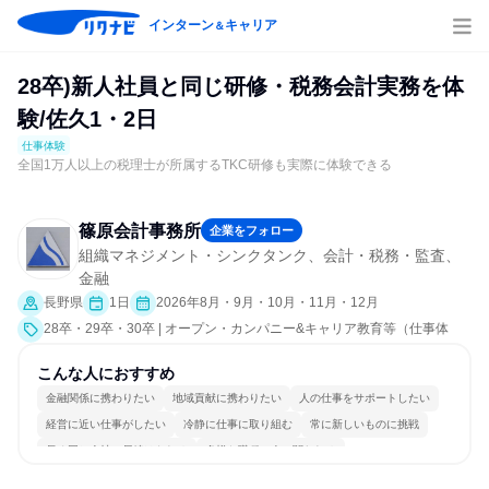
インターン
キャリア
＆
28卒)新人社員と同じ研修・税務会計実務を体
験/佐久1・2日
仕事体験
全国1万人以上の税理士が所属するTKC研修も実際に体験できる
篠原会計事務所
企業をフォロー
組織マネジメント・シンクタンク、会計・税務・監査、
金融
長野県
1日
2026年8月・9月・10月・11月・12月
28卒・29卒・30卒 | オープン・カンパニー&キャリア教育等（仕事体
験）
こんな人におすすめ
金融関係に携わりたい
地域貢献に携わりたい
人の仕事をサポートしたい
経営に近い仕事がしたい
冷静に仕事に取り組む
常に新しいものに挑戦
長く同じ会社に居続けられる
多様な職種の人と関われる
明確な目標を追いかける
一つの専門分野を極める