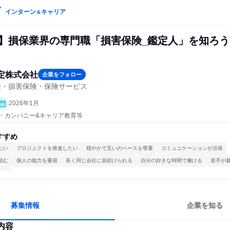
インターン
キャリア
＆
京】損保業界の専門職「損害保険_鑑定人」を知ろう
定株式会社
企業をフォロー
険・損害保険・保険サービス
2026年1月
プン・カンパニー&キャリア教育等
すすめ
たい
プロジェクトを推進したい
穏やかで互いのペースを尊重
コミュニケーションが活発
組む
個人の能力を重視
長く同じ会社に居続けられる
自分の好きな時間で働ける
若手が
する
募集情報
企業を知る
内容