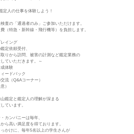
鑑定人の仕事を体験しよう！
※
性検査の「通過者のみ」ご参加いただけます。
通費（特急・新幹線・飛行機等）を負担します。
プレイング
の鑑定依頼受付、
ポ取りから訪問、被害の計測など鑑定業務の
験していただきます。～
作成体験
フィードバック
交流（Q&Aコーナー）
任意）
内山鑑定と鑑定人の理解が深まる
定しています。
ン・カンパニーは毎年、
んから高い満足度を得ております。
きっかけに、毎年5名以上の学生さんが