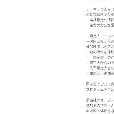
テーマ：３回目_
※参加資格あり
・当社指定の適
・遠方の方は交
・鑑定人ロール
～保険会社から
被保険者へのア
一連の流れを体
・「鑑定書」の
・鑑定人からの
・先輩鑑定人との
・懇親会（参加
回を追うごとに
プログラムを予
最当社のオープ
参加者の学生さ
本内容の体験を