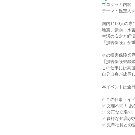
プログラム内容
テーマ：鑑定人
国内1100人の
地震、豪雨、水
生活の安定と経
「損害保険」が
その損害保険業
【損害保険登録
この仕事には高
自分自身が成長
本イベントは全
⭐ この仕事・イ
✅ 文理不問！ 
✅ 公正な立場で
✅ 多様な知識が
✅ 先輩社員との