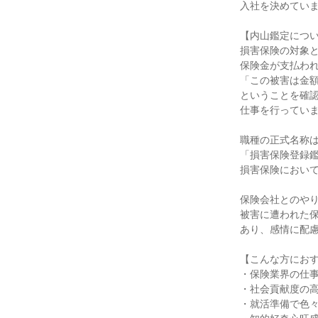
入社を決めていま
【内山鑑定につ
損害保険の対象
保険金が支払わ
「この被害は金
ということを確
仕事を行ってい
職種の正式名称
「損害保険登録
損害保険におい
保険会社とのや
被害に遭われた
あり、感情に配
【こんな方にお
・保険業界の仕
・社会貢献度の
・就活準備で色