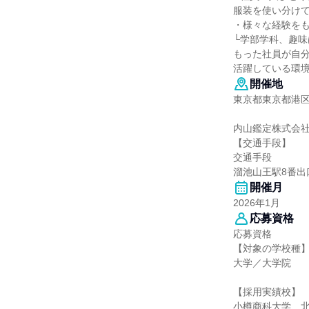
服装を使い分け
・様々な経験を
└学部学科、趣
もった社員が自
活躍している環
開催地
東京都東京都港区
内山鑑定株式会社
【交通手段】
交通手段
溜池山王駅8番出
開催月
2026年1月
応募資格
応募資格
【対象の学校種
大学／大学院
【採用実績校】
小樽商科大学、