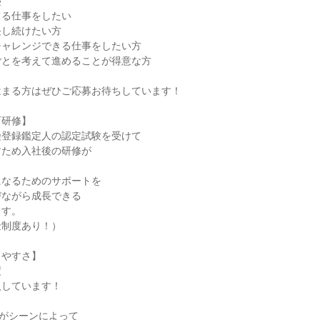
盛
てる仕事をしたい
長し続けたい方
チャレンジできる仕事をしたい方
ごとを考えて進めることが得意な方
はまる方はぜひご応募お待ちしています！
育研修】
険登録鑑定人の認定試験を受けて
すため入社後の研修が
。
になるためのサポートを
びながら成長できる
ます。
金制度あり！）
きやすさ】
度
導入しています！
がシーンによって