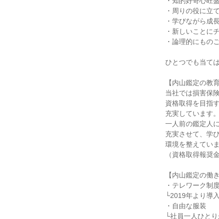
・知的好奇心旺
・周りの役に立
・学びながら成
・新しいことに
・論理的にもの
ひとつでも当て
【内山鑑定の教
当社では損害保
資格取得を目指
充実しています
一人前の鑑定人
充実させて、学
環境を整えてい
（資格取得報奨
【内山鑑定の働
・テレワーク制
└2019年より
・自由な服装
└社員一人ひとり