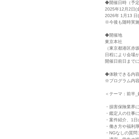
◆開催日時（予
2025年12月2日(金
2026年 1月13 日(
※今後も随時実
◆開催地
東京本社
（東京都港区赤坂2
日程により会場
開催日前日までに
◆体験できる内
※プログラム内
＜テーマ：前半_
・損害保険業界
・鑑定人の仕事に
・案件紹介、1日
・働き方や福利
・NGなしの質問