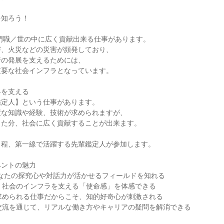
を知ろう！
専門職／世の中に広く貢献出来る仕事があります。
害、火災などの災害が頻発しており、
済の発展を支えるためには、
重要な社会インフラとなっています。
界を支える
鑑定人】という仕事があります。
度な知識や経験、技術が求められますが、
した分、社会に広く貢献することが出来ます。
日程、第一線で活躍する先輩鑑定人が参加します。
ベントの魅力
あなたの探究心や対話力が活かせるフィールドを知れる
、社会のインフラを支える「使命感」を体感できる
求められる仕事だからこそ、知的好奇心が刺激される
交流を通じて、リアルな働き方やキャリアの疑問を解消できる