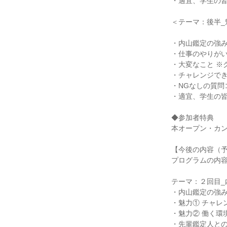
・適宜、学生の
＜テーマ：後半_
・内山鑑定の強
・仕事のやりが
・大変なこと ※
・チャレンジで
・NGなしの質問
・適宜、学生の
◆参加者特典
本オープン・カ
【今後の内容（
プログラムの内
テーマ：２回目_
・内山鑑定の強
・魅力① チャレ
・魅力② 働く環
・先輩鑑定人との