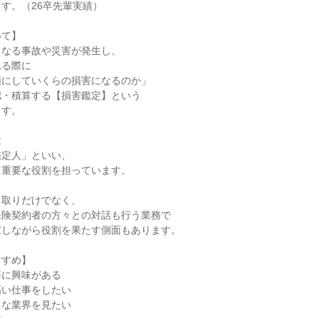
す。（26卒先輩実績）
いて】
となる事故や災害が発生し、
れる際に
額にしていくらの損害になるのか」
認・積算する【損害鑑定】という
ます。
は
鑑定人」といい、
て重要な役割を担っています。
り取りだけでなく、
保険契約者の方々との対話も行う業務で
慮しながら役割を果たす側面もあります。
すすめ】
事に興味がある
高い仕事をしたい
々な業界を見たい