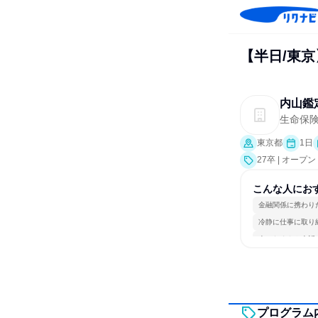
【半日/東
内山鑑
生命保
東京都
1日
27卒 | オー
こんな人にお
金融関係に携わり
冷静に仕事に取り
人とたくさん会話
プログラム