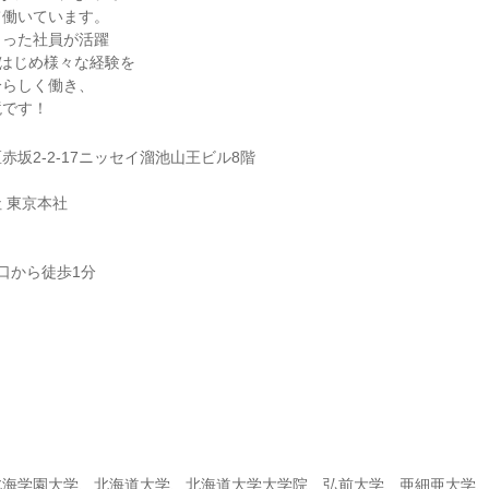
て働いています。
もった社員が活躍
味はじめ様々な経験を
分らしく働き、
境です！
赤坂2-2-17ニッセイ溜池山王ビル8階
 東京本社
口から徒歩1分
】
北海学園大学、北海道大学、北海道大学大学院、弘前大学、亜細亜大学