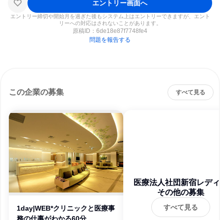
エントリー画面へ
エントリー締切や開始月を過ぎた後もシステム上はエントリーできますが、エント
リーへの対応はされないことがあります。
原稿ID：
6de18e87f7748fe4
問題を報告する
この企業の募集
すべて見る
医療法人社団新宿レディ
スクリニック会
その他の募集
すべて見る
1day|WEB*クリニックと医療事
務の仕事がわかる60分