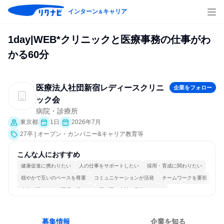
インターン
キャリア
＆
1day|WEB*クリニックと医療事務の仕事がわ
かる60分
医療法人社団新宿レディースクリニ
企業をフォロー
ック会
病院・診療所
東京都
1日
2026年7月
27卒 | オープン・カンパニー&キャリア教育等
こんな人におすすめ
健康促進に携わりたい
人の仕事をサポートしたい
採用・育成に関わりたい
穏やかで互いのペースを尊重
コミュニケーションが活発
チームワークを重視
女性が働きやすい環境で働ける
長く同じ会社に居続けられる
人とたくさん会話する
目標に追われず働ける
募集情報
企業を知る