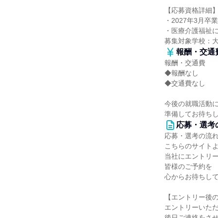
【応募資格詳細
・2027年3月卒
・医療介護福祉
募集対象学校：
報酬・交通
報酬・交通費
◆報酬なし
◆交通費なし
今後の就職活動
準備してお待ち
応募・選考
応募・選考の流
こちらのサイト
当社にエントリ
皆様のご予約を
心からお待ちし
【エントリー後
エントリーいた
後日ご連絡をさ