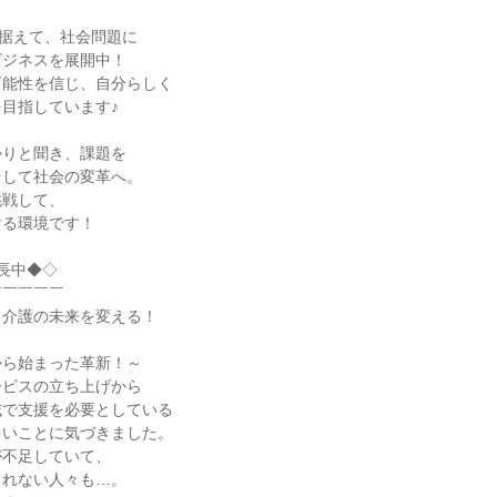
見据えて、社会問題に
ビジネスを展開中！
可能性を信じ、自分らしく
目指しています♪
かりと聞き、課題を
そして社会の変革へ。
挑戦して、
ける環境です！
成長中◆◇
￣￣￣￣￣
、介護の未来を変える！
から始まった革新！～
ービスの立ち上げから
域で支援を必要としている
多いことに気づきました。
が不足していて、
られない人々も…。