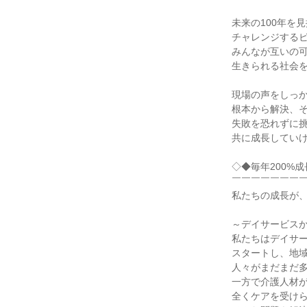
未来の100年を
チャレンジする
みんなが互いの
生きられる社会を
現場の声をしっ
根本から解決、
失敗を恐れずに
共に成長してい
◇◆毎年200%
￣￣￣￣￣￣￣
私たちの成長が
～デイサービス
私たちはデイサ
スタートし、地
人々がまだまだ
一方で介護人材
全くケアを受け