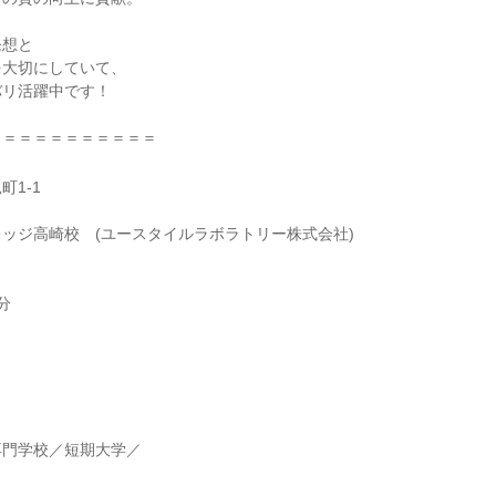
発想と
を大切にしていて、
バリ活躍中です！
＝＝＝＝＝＝＝＝＝＝＝
町1-1
ッジ高崎校 (ユースタイルラボラトリー株式会社)
分
】
専門学校／短期大学／