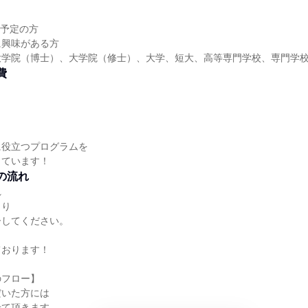
】
業予定の方
に興味がある方
大学院（博士）、大学院（修士）、大学、短大、高等専門学校、専門学
費
に役立つプログラムを
しています！
の流れ
れ
より
ーしてください。
ております！
のフロー】
だいた方には
せて頂きます。