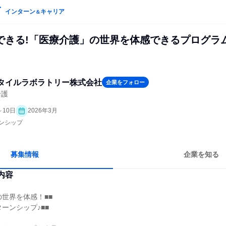
インターン
キャリア
＆
できる!「医療介護」の世界を体感できるプログラ
タイルラボラトリー株式会社
企業をフォロー
介護
～10日
2026年3月
ーンシップ
募集情報
企業を知る
内容
の世界を体感！■■
ーンシップ♪■■