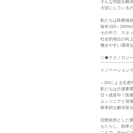
そんな問題を解
大切にしている
私たちは医療福
毎年150～200
その中で、スタ
社会的地位の向
働きやすい環境
◇◆テクノロジ
￣￣￣￣￣￣￣
イノベーション
～DXによる生産
私たちは介護事業
日々成長中！医
エンジニアと現
根本的な解決策
旧態依然とした
もたらし、効率
ことで、サービ