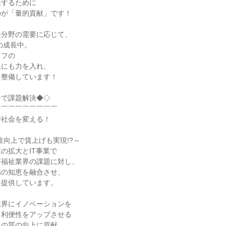
決するために
のが「量的貢献」です！
祉分野の需要に応じて、
%の成長中。
ッフの
上にも力を入れ、
を整備しています！
ーで課題解決◆◇
￣￣￣￣￣￣￣￣￣
で社会を変える！
性向上で賃上げも実現!?～
の拡大とIT事業で
療福祉業界の課題に対し、
場の知恵を融合させ、
を提供しています。
業界にイノベーションを
と利便性をアップさせる
スの質の向上に貢献。