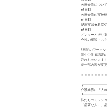
医療介護につい
■3日目
医療介護の実技
■4日目
現場実習★教室
■5日目
メンターと振り
今後の相談・ス
5日間のワークシ
厚生労働省認定の
取れちゃいます
※一部内容が変
＝＝＝＝＝＝＝
┏━━━━━━
介護業界に「人×
┗━━━━━━
私たちのミッシ
「必要な人に、