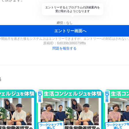
エントリーするとプログラムの詳細案内を
受け取れるようになります
締切：なし
エントリー画面へ
や開始月を過ぎた後もシステム上はエントリーできますが、エントリーへの対応はされない
原稿ID：
6d039b386079fffa
問題を報告する
集