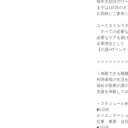
毎年大好評のワ
まずは1日目のオ
お気軽にご参加
ユースタイルラ
「すべての必要
必要なケアを届
企業理念とした
【介護×ITベン
＝＝＝＝＝＝＝
＜体験できる職
利用者様の生活
福祉や医療介護
支援を体験して
＜スケジュール
■1日目
オリエンテーショ
仕事・事業・会社
■2日目