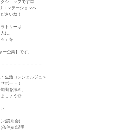
ークショップです◎
リエンテーションへ
くださいね！
ボラトリーは
な人に、
ける」を
チャー企業】です。
＝＝＝＝＝＝＝＝＝＝＝
種：生活コンシェルジュ＞
をサポート！
の知識を深め、
みましょう◎
例＞
ン(説明会)
(条件)の説明