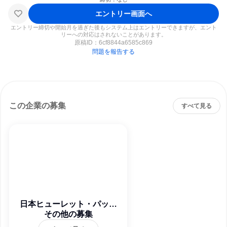
エントリー画面へ
エントリー締切や開始月を過ぎた後もシステム上はエントリーできますが、エント
リーへの対応はされないことがあります。
原稿ID：
6cf8844a6585c869
問題を報告する
この企業の募集
すべて見る
日本ヒューレット・パッカ
ード合同会社
その他の募集