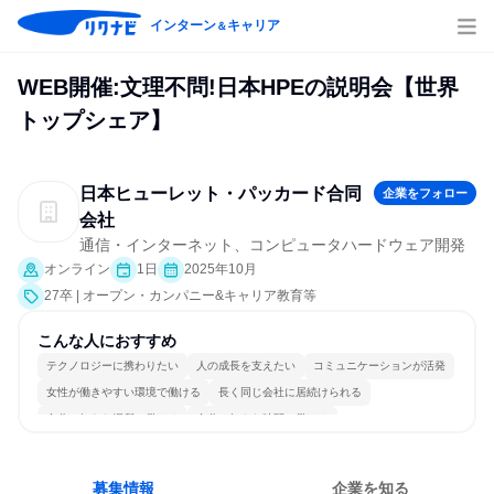
インターン
キャリア
＆
WEB開催:文理不問!日本HPEの説明会【世界
トップシェア】
日本ヒューレット・パッカード合同
企業をフォロー
会社
通信・インターネット、コンピュータハードウェア開発
オンライン
1日
2025年10月
27卒 | オープン・カンパニー&キャリア教育等
こんな人におすすめ
テクノロジーに携わりたい
人の成長を支えたい
コミュニケーションが活発
女性が働きやすい環境で働ける
長く同じ会社に居続けられる
自分の好きな場所で働ける
自分の好きな時間で働ける
多様な職種の人と関われる
募集情報
企業を知る