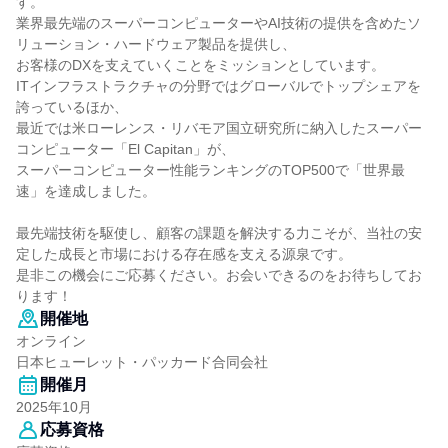
す。
業界最先端のスーパーコンピューターやAI技術の提供を含めたソ
リューション・ハードウェア製品を提供し、
お客様のDXを支えていくことをミッションとしています。
ITインフラストラクチャの分野ではグローバルでトップシェアを
誇っているほか、
最近では米ローレンス・リバモア国立研究所に納入したスーパー
コンピューター「El Capitan」が、
スーパーコンピューター性能ランキングのTOP500で「世界最
速」を達成しました。
最先端技術を駆使し、顧客の課題を解決する力こそが、当社の安
定した成長と市場における存在感を支える源泉です。
是非この機会にご応募ください。お会いできるのをお待ちしてお
ります！
開催地
オンライン
日本ヒューレット・パッカード合同会社
開催月
2025年10月
応募資格