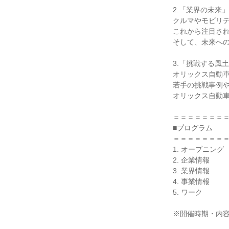
2.「業界の未来」
クルマやモビリ
これから注目さ
そして、未来へ
3.「挑戦する風
オリックス自動
若手の挑戦事例
オリックス自動車
＝＝＝＝＝＝＝
■プログラム
＝＝＝＝＝＝＝
1. オープニング
2. 企業情報
3. 業界情報
4. 事業情報
5. ワーク
※開催時期・内