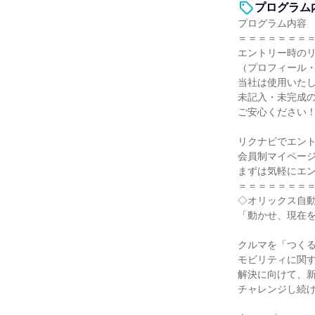
プログラム
プログラム内容
＝＝＝＝＝＝＝
エントリー時の
（プロフィール
当社は使用いた
未記入・未完成
ご安心ください
リクナビでエン
会員制マイペー
まずは気軽にエ
＝＝＝＝＝＝＝
◇オリックス自
「動かせ、現在
クルマを「つく
モビリティに関
解決に向けて、
チャレンジし続