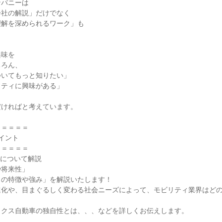
ンパニーは
会社の解説」だけでなく
理解を深められるワーク」も
。
興味を
ちろん、
ついてもっと知りたい」
リティに興味がある」
、
だければと考えています。
＝＝＝＝＝
イント
＝＝＝＝＝
」について解説
や将来性」
スの特徴や強み」を解説いたします！
進化や、目まぐるしく変わる社会ニーズによって、モビリティ業界はど
ックス自動車の独自性とは、、、などを詳しくお伝えします。