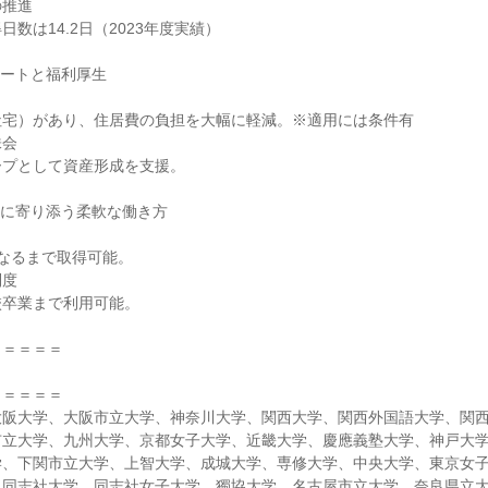
の推進
数は14.2日（2023年度実績）
ポートと福利厚生
社宅）があり、住居費の負担を大幅に軽減。※適用には条件有
株会
ープとして資産形成を支援。
トに寄り添う柔軟な働き方
なるまで取得可能。
制度
校卒業まで利用可能。
＝＝＝＝＝
＝＝＝＝＝
大阪大学、大阪市立大学、神奈川大学、関西大学、関西外国語大学、関
市立大学、九州大学、京都女子大学、近畿大学、慶應義塾大学、神戸大
学、下関市立大学、上智大学、成城大学、専修大学、中央大学、東京女
、同志社大学、同志社女子大学、獨協大学、名古屋市立大学、奈良県立