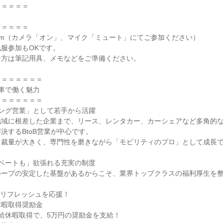
＝＝＝＝＝
＝＝＝＝＝
om（カメラ「オン」、マイク「ミュート」にてご参加ください）
服参加もOKです。
な方は筆記用具、メモなどをご準備ください。
＝＝＝＝＝＝＝
車で働く魅力
＝＝＝＝＝＝＝
ング営業」として若手から活躍
地域に根差した企業まで、リース、レンタカー、カーシェアなど多角的
決するBtoB営業が中心です。
ら裁量が大きく、専門性を磨きながら「モビリティのプロ」として成長
ベートも」欲張れる充実の制度
ループの安定した基盤があるからこそ、業界トップクラスの福利厚生を
、リフレッシュを応援！
休暇取得奨励金
給休暇取得で、5万円の奨励金を支給！