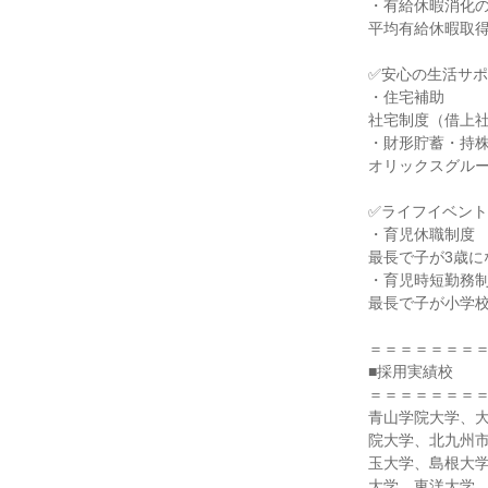
・有給休暇消化
平均有給休暇取得日
✅安心の生活サ
・住宅補助
社宅制度（借上
・財形貯蓄・持
オリックスグル
✅ライフイベン
・育児休職制度
最長で子が3歳に
・育児時短勤務
最長で子が小学
＝＝＝＝＝＝＝
■採用実績校
＝＝＝＝＝＝＝
青山学院大学、
院大学、北九州
玉大学、島根大
大学、東洋大学