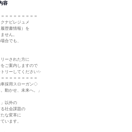
内容
＝＝＝＝＝＝＝＝＝＝
リクナビレジュメ
・履歴書情報）を
しません。
の場合でも、
！
トリーされた方に
ジをご案内しますので
ントリーしてください✨
＝＝＝＝＝＝＝＝＝＝
動車採用スローガン◇
を。動かせ、未来へ。」
る」以外の
する社会課題の
新たな変革に
けています。