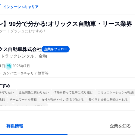
インターン
キャリア
＆
ン】90分で分かる!オリックス自動車・リース業界
スタートダッシュにおすすめ！
クス自動車株式会社
企業をフォロー
・トラックレンタル、金融
1日
2026年7月
プン・カンパニー&キャリア教育等
すすめ
を守りたい
金融関係に携わりたい
情熱を持って仕事に取り組む
コミュニケーションが活発
挑戦
チームワークを重視
女性が働きやすい環境で働ける
長く同じ会社に居続けられる
関われる
人とたくさん会話する
募集情報
企業を知る