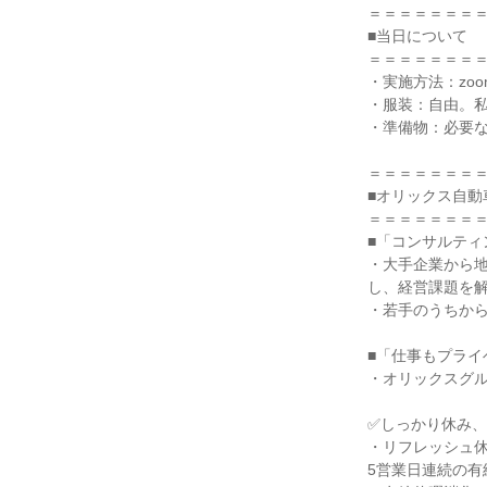
＝＝＝＝＝＝＝
■当日について
＝＝＝＝＝＝＝
・実施方法：zo
・服装：自由。私
・準備物：必要
＝＝＝＝＝＝＝
■オリックス自動
＝＝＝＝＝＝＝
■「コンサルティ
・大手企業から
し、経営課題を解
・若手のうちか
■「仕事もプライ
・オリックスグ
✅しっかり休み
・リフレッシュ
5営業日連続の有