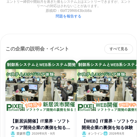
エントリー締切や開始月を過ぎた後もシステム上はエントリーできますが、エント
リーへの対応はされないことがあります。
原稿ID：
6bf729f4643bcb8a
問題を報告する
この企業の説明会・イベント
すべて見る
【新居浜開催】IT業界・ソフト
【WEB】IT業界・ソフトウ
ウェア開発企業の裏側を知る体
開発企業の裏側を知る体験
験
愛媛県
2026年8月・9月
オンライン
2026年8月