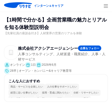
インターン
キャリア
＆
【1時間で分かる】企画営業職の魅力とリアル
を知る体験型説明会
【先輩社員の座談会付き】人材業界の営業のリアルを体験
株式会社アクシアエージェンシー
企業をフォロー
人事コンサルティング、人材派遣・職業紹介、人事・人
材サービス
オンライン
1日
2026年6月
28卒 | オープン・カンパニー&キャリア教育等
こんな人におすすめ
商品・サービスを企画したい
人の仕事をサポートしたい
経営に近い仕事がしたい
採用・育成に関わりたい
分析・リサーチしたい
人の成長を支えたい
常に新しいものに挑戦
チームワークを重視
女性が働きやすい環境で働ける