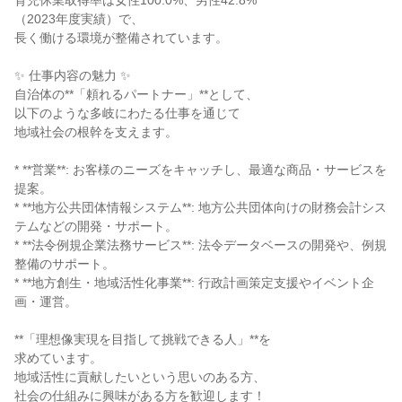
育児休業取得率は女性100.0%、男性42.8%
（2023年度実績）で、
長く働ける環境が整備されています。
✨ 仕事内容の魅力 ✨
自治体の**「頼れるパートナー」**として、
以下のような多岐にわたる仕事を通じて
地域社会の根幹を支えます。
* **営業**: お客様のニーズをキャッチし、最適な商品・サービスを
提案。
* **地方公共団体情報システム**: 地方公共団体向けの財務会計シス
テムなどの開発・サポート。
* **法令例規企業法務サービス**: 法令データベースの開発や、例規
整備のサポート。
* **地方創生・地域活性化事業**: 行政計画策定支援やイベント企
画・運営。
**「理想像実現を目指して挑戦できる人」**を
求めています。
地域活性に貢献したいという思いのある方、
社会の仕組みに興味がある方を歓迎します！