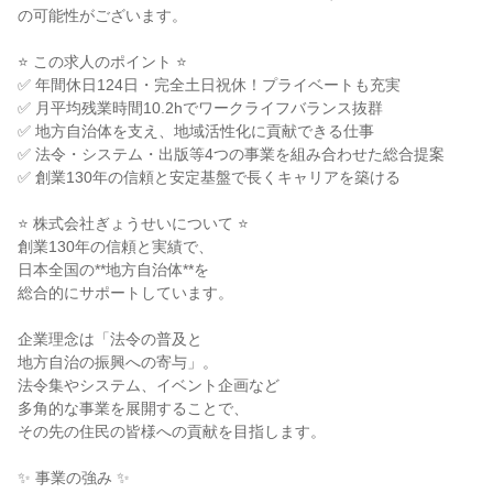
の可能性がございます。
⭐ この求人のポイント ⭐
✅ 年間休日124日・完全土日祝休！プライベートも充実
✅ 月平均残業時間10.2hでワークライフバランス抜群
✅ 地方自治体を支え、地域活性化に貢献できる仕事
✅ 法令・システム・出版等4つの事業を組み合わせた総合提案
✅ 創業130年の信頼と安定基盤で長くキャリアを築ける
⭐ 株式会社ぎょうせいについて ⭐
創業130年の信頼と実績で、
日本全国の**地方自治体**を
総合的にサポートしています。
企業理念は「法令の普及と
地方自治の振興への寄与」。
法令集やシステム、イベント企画など
多角的な事業を展開することで、
その先の住民の皆様への貢献を目指します。
✨ 事業の強み ✨