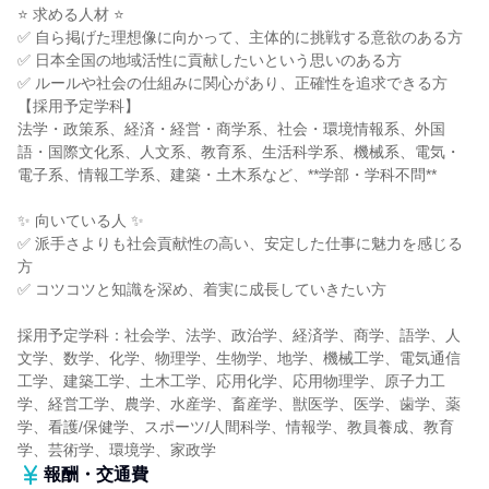
⭐ 求める人材 ⭐
✅ 自ら掲げた理想像に向かって、主体的に挑戦する意欲のある方
✅ 日本全国の地域活性に貢献したいという思いのある方
✅ ルールや社会の仕組みに関心があり、正確性を追求できる方
【採用予定学科】
法学・政策系、経済・経営・商学系、社会・環境情報系、外国
語・国際文化系、人文系、教育系、生活科学系、機械系、電気・
電子系、情報工学系、建築・土木系など、**学部・学科不問**
✨ 向いている人 ✨
✅ 派手さよりも社会貢献性の高い、安定した仕事に魅力を感じる
方
✅ コツコツと知識を深め、着実に成長していきたい方
採用予定学科：社会学、法学、政治学、経済学、商学、語学、人
文学、数学、化学、物理学、生物学、地学、機械工学、電気通信
工学、建築工学、土木工学、応用化学、応用物理学、原子力工
学、経営工学、農学、水産学、畜産学、獣医学、医学、歯学、薬
学、看護/保健学、スポーツ/人間科学、情報学、教員養成、教育
学、芸術学、環境学、家政学
報酬・交通費