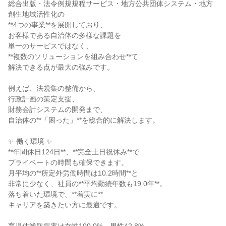
総合出版・法令例規規程サービス・地方公共団体システム・地方
創生地域活性化の
**4つの事業**を展開しており、
お客様である自治体の多様な課題を
単一のサービスではなく、
**複数のソリューションを組み合わせ**て
解決できる点が最大の強みです。
例えば、法規集の整備から、
行政計画の策定支援、
財務会計システムの開発まで、
自治体の**「困った」**を総合的に解決します。
✨ 働く環境 ✨
**年間休日124日**、**完全土日祝休み**で
プライベートの時間も確保できます。
月平均の**所定外労働時間は10.2時間**と
非常に少なく、社員の**平均勤続年数も19.0年**。
落ち着いた環境で、**着実に**
キャリアを築きたい方に最適です。