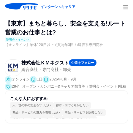
インターン
キャリア
＆
【東京】まちと暮らし、安全を支える!ルート
営業のお仕事とは?
説明会・イベント
【オンライン】年休120日以上で賞与年3回！/建設系専門商社
株式会社ＫＭネクスト
企業をフォロー
総合商社・専門商社・卸売
オンライン
1日
2026年8月・9月
28卒 | オープン・カンパニー&キャリア教育等（説明会・イベント [職種
研究、会社説明会、業界研究]）
こんな人におすすめ
人・世の中の安全を守りたい
都市・街づくりがしたい
商品・サービスの魅力を表現したい
商品・サービスを販売したい
情熱を持って仕事に取り組む
長く同じ会社に居続けられる
明確な目標を追いかける
人とたくさん会話する