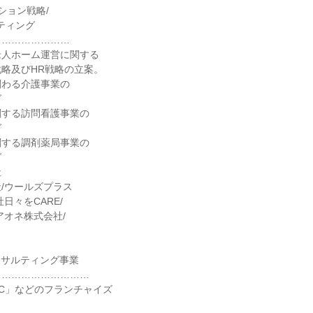
ション戦略/
ティング
……………………
老人ホーム運営に関する
略及びHR戦略の立案。
関わる介護事業の
グ
関する訪問看護事業の
グ
関する調剤薬局事業の
グ
社
/ウールズプラス
日々をCARE/
アオネ株式会社/
ンサルティング事業
…………………………
C」などのフランチャイズ