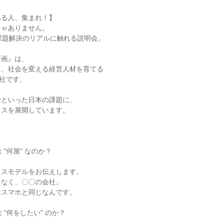
ある人、集まれ！】
じゃありません。
課題解決のリアルに触れる説明会。
計画』は、
に、社会を変える経営人材を育てる
会社です。
少といった日本の課題に、
ネスを展開しています。
 "何屋" なのか？
ネスモデルをお伝えします。
はなく、〇〇の会社。
はスマホと同じなんです。
 "何をしたい" のか？