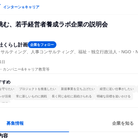
インターン
キャリア
＆
挑む、若手経営者養成ラボ企業の説明会
社くらし計画
企業をフォロー
サルティング、人事コンサルティング、福祉・独立行政法人・NGO・N
1日
プン・カンパニー&キャリア教育等
すすめ
を守りたい
プロジェクトを推進したい
新規事業を立ち上げたい
経営に近い仕事がしたい
ンが活発
常に新しいものに挑戦
長く同じ会社に居続けられる
明確な目標を追いかける
る環境
募集情報
企業を知る
内容