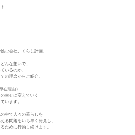
ート
で挑む会社、くらし計画。
、どんな想いで、
いているのか。
しての理念からご紹介。
se（存在理由）
人の幸せに変えていく
しています。
化の中で人々の暮らしを
抱える問題をいち早く発見し、
するために行動し続けます。