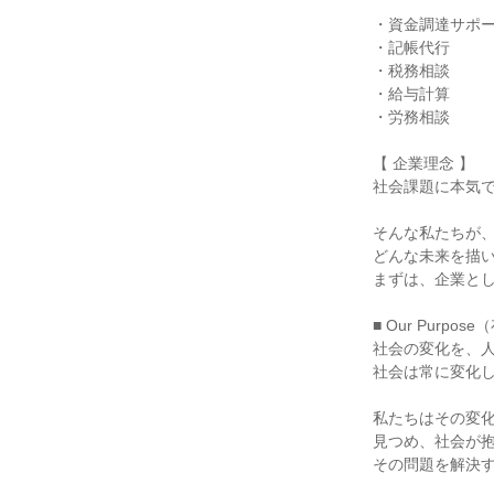
・資金調達サポ
・記帳代行
・税務相談
・給与計算
・労務相談
【 企業理念 】
社会課題に本気
そんな私たちが
どんな未来を描
まずは、企業と
■ Our Purpo
社会の変化を、
社会は常に変化
私たちはその変
見つめ、社会が
その問題を解決