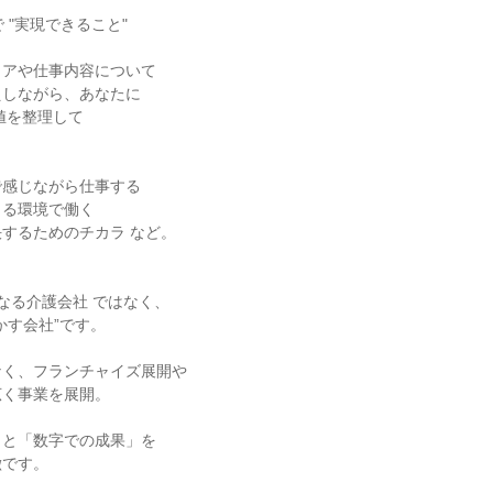
 "実現できること"
リアや仕事内容について
えしながら、あなたに
値を整理して
で感じながら仕事する
きる環境で働く
するためのチカラ など。
単なる介護会社 ではなく、
かす会社”です。
なく、フランチャイズ展開や
広く事業を展開。
」と「数字での成果」を
徴です。