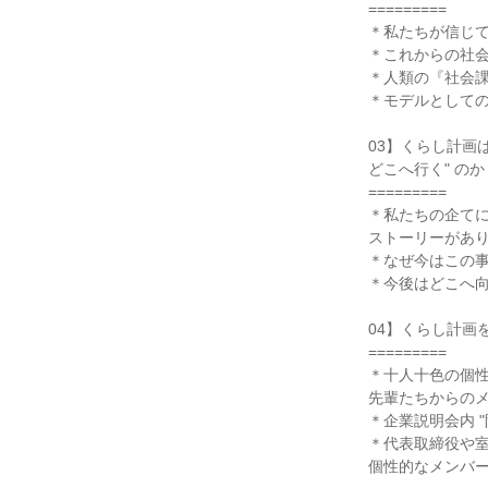
=========
＊私たちが信じ
＊これからの社
＊人類の『社会
＊モデルとして
03】くらし計画は
どこへ行く" のか
=========
＊私たちの企て
ストーリーがあ
＊なぜ今はこの
＊今後はどこへ
04】くらし計画を
=========
＊十人十色の個
先輩たちからの
＊企業説明会内 "
＊代表取締役や
個性的なメンバ