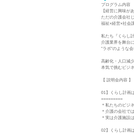
プログラム内容
【経営に興味が
ただの介護会社
福祉×経営×社会
私たち『くらし
介護業界を舞台
"ラボ"のような
高齢化・人口減
本気で挑むビジ
【 説明会内容 】
01】くらし計画は
=========
＊私たちのビジ
＊介護の会社で
＊実は介護施設
02】くらし計画は