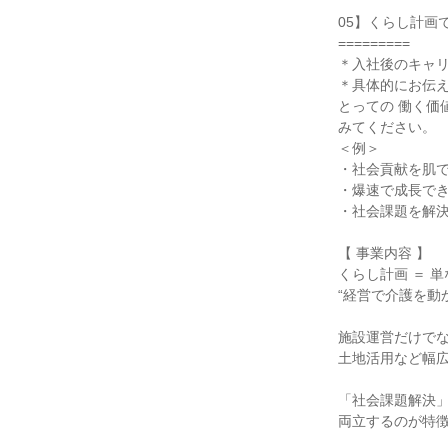
05】くらし計画で
=========
＊入社後のキャ
＊具体的にお伝
とっての 働く価
みてください。
＜例＞
・社会貢献を肌
・爆速で成長で
・社会課題を解決
【 事業内容 】
くらし計画 ＝ 
“経営で介護を動
施設運営だけで
土地活用など幅
「社会課題解決
両立するのが特