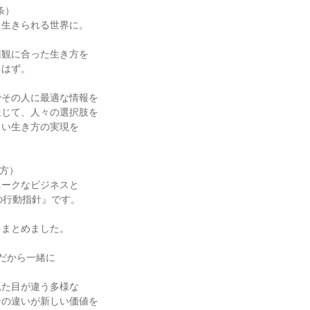
信条）
、生きられる世界に。
値観に合った生き方を
るはず。
でその人に最適な情報を
通じて、人々の選択肢を
しい生き方の実現を
。
り方）
ニークなビジネスと
の行動指針』です。
をまとめました。
だから一緒に
。
見た目が違う多様な
その違いが新しい価値を