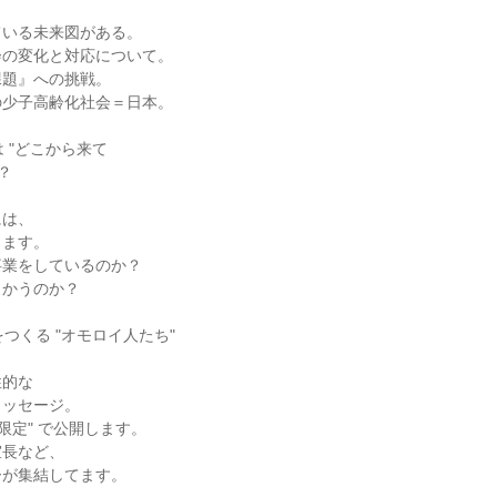
ている未来図がある。
会の変化と対応について。
課題』への挑戦。
の少子高齢化社会＝日本。
 "どこから来て
？
には、
ります。
事業をしているのか？
向かうのか？
つくる "オモロイ人たち"
性的な
メッセージ。
限定" で公開します。
室長など、
ーが集結してます。