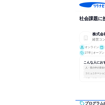
社会課題に
株式会
経営コン
オンライン
27卒 | オー
こんな人にお
人・世の中の安全
コミュニケーショ
若手が裁量を持て
プログラム