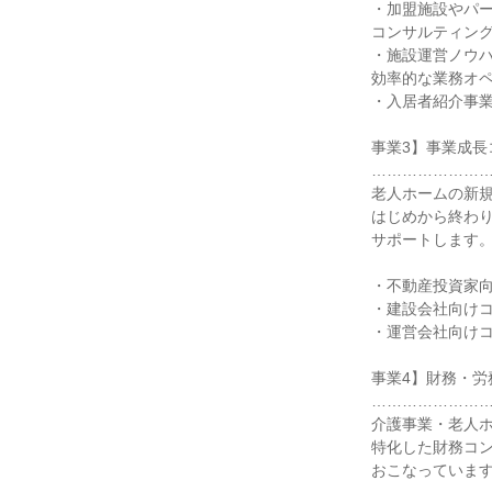
・加盟施設やパ
コンサルティン
・施設運営ノウ
効率的な業務オ
・入居者紹介事
事業3】事業成長
…………………
老人ホームの新
はじめから終わ
サポートします
・不動産投資家
・建設会社向け
・運営会社向け
事業4】財務・労
…………………
介護事業・老人
特化した財務コ
おこなっていま