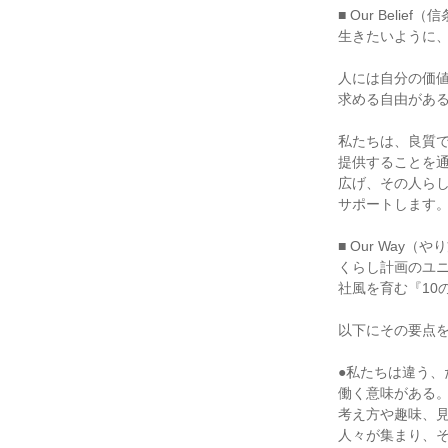
■ Our Belief（
生きたいように
人には自分の価
求める自由があ
私たちは、良質
提供することを
広げ、その人ら
サポートします
■ Our Way（や
くらし計画のユ
社風を育む『10
以下にその要点
●私たちは違う、
働く意味がある
考え方や趣味、
人々が集まり、