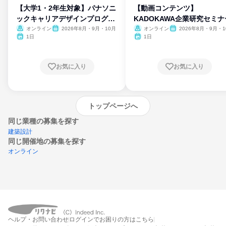
【大学1・2年生対象】パナソニ
【動画コンテンツ】
ックキャリアデザインプログラ
KADOKAWA企業研究セミナ
ム
オンライン
2026年8月・9月・10月
オンライン
2026年8月・9月・1
月・11月・12月
1日
1日
お気に入り
お気に入り
トップページへ
同じ業種の募集を探す
建築設計
同じ開催地の募集を探す
オンライン
エントリーするとプログラムの詳細案内を
ヘルプ・お問い合わせ
ログインでお困りの方はこちら
受け取れるようになります