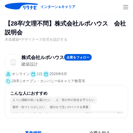
インターン
キャリア
＆
【28卒/文理不問】株式会社ルポハウス 会社
説明会
木造建築×デザイナーズ住宅を設計する
株式会社ルポハウス
企業をフォロー
建築設計
オンライン
1日
2026年8月
28卒 | オープン・カンパニー&キャリア教育等
こんな人におすすめ
人々に感動や笑いを届けたい
人・世の中の安全を守りたい
都市・街づくりがしたい
穏やかで互いのペースを尊重
情熱を持って仕事に取り組む
コミュニケーションが活発
チームワークを重視
多様な職種の人と関われる
若手が裁量を持てる環境
人とたくさん会話する