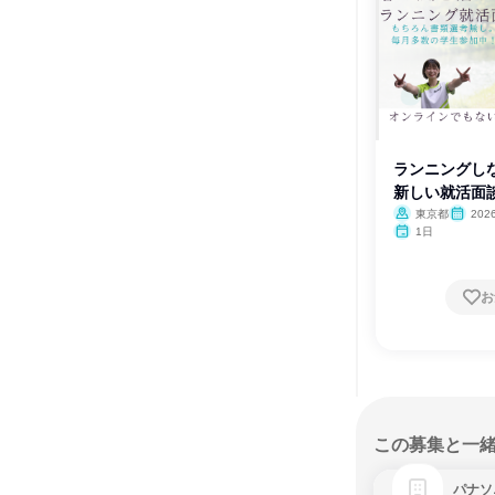
ランニングしな
新しい就活面
東京都
202
1日
お
この募集と一
パナソ