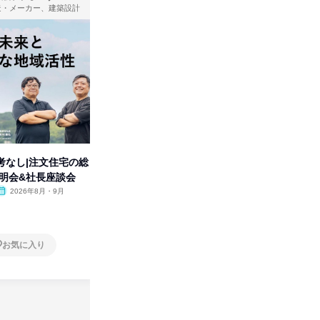
造・メーカー、建築設計
広告・宣伝、放送・テレビ局、通信・インターネット
考なし|注文住宅の総
【オンライン】制作の基本から
タカラト
説明会&社長座談会
業界の裏側まで理解の深まる説
ビ」を学
明会
2026年8月・9月
オンライン
2026年8月
オンラ
1日
1日
お気に入り
お気に入り