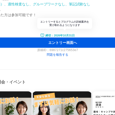
順）、適性検査なし、グループワークなし、筆記試験なし
れ
いた方は参加可能です！
エントリーするとプログラムの詳細案内を
受け取れるようになります
締切：2026年10月31日
エントリー画面へ
原稿ID：
6987271c275653e7
問題を報告する
明会・イベント