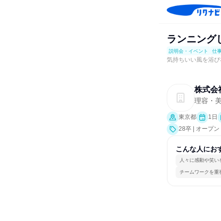
ランニング
説明会・イベント
仕
気持ちいい風を浴び
株式会
理容・
東京都
1日
28卒 | オ
交流会、就活サ
こんな人にお
人々に感動や笑い
チームワークを重