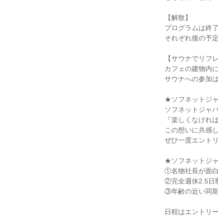
【解散】
プログラムは終
それぞれ後の予
【サウナでリフレ
カフェの建物内
サウナへの参加
★ソフネットジ
ソフネットジャパン
『楽しくなけれ
この想いに共感し
ぜひ一度エント
★ソフネットジ
①名物社長が面
②完全週休2.5
③年齢の近い同
日程はエントリ