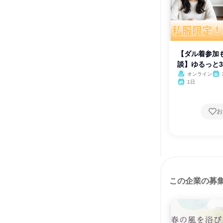
【ダル着参加も
談】ゆるっと3
オンライン
1日
お
この企業の募