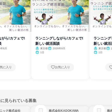
がら!カフェで!
ランニングしながら!カフェで!
ランニング
談
新しい就活面談
新しい就活
6年8月
東京都
2026年9月
東京都
1日
1日
気に入り
お気に入り
緒に見られている募集
ニック株式会社
株式会社KADOKAWA
株