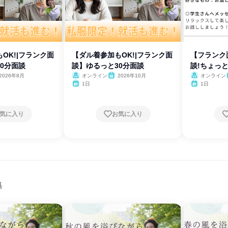
OK!|フランク面
【ダル着参加もOK!|フランク面
【フランク
0分面談
談】ゆるっと30分面談
談!ちょっ
2026年8月
オンライン
2026年10月
オンライン
1日
1日
気に入り
お気に入り
集