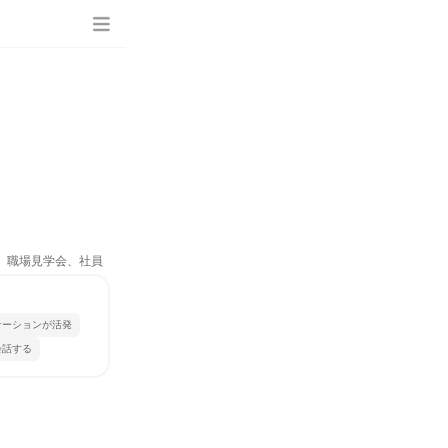
ム、職場見学会、社員
ケーションが活発
会話する