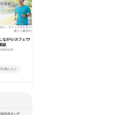
しながら!カフェで!
カフェ代おごり。散歩しなが
【フラン
面談
ら“就活”スタートしませんか?
談!ちょ
2026年10月
東京都
2026年9月
オンラ
1日
1日
お気に入り
お気に入り
式会社住まいず
ＩＶＳテレビ制作株式会社