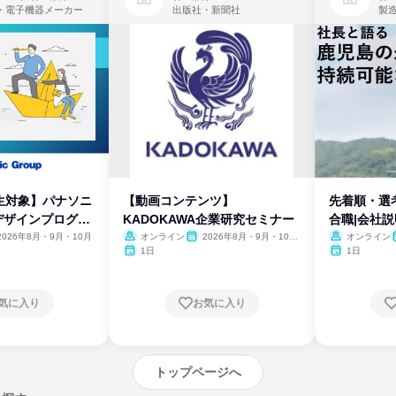
・電子機器メーカー
出版社・新聞社
製
生対象】パナソニ
【動画コンテンツ】
先着順・選
デザインプログラ
KADOKAWA企業研究セミナー
合職|会社
2026年8月・9月・10月
オンライン
2026年8月・9月・10
オンライン
月・11月・12月
1日
1日
気に入り
お気に入り
トップページへ