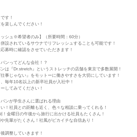
了です！
定を楽しんでください！
ッシュ※希望者のみ】（所要時間：60分）
に併設されているサウナでリフレッシュすることも可能です！
は応募時に確認をさせていただきます！
ャパンってどんな会社！？
は『Dr.stretch』というストレッチの店舗を東京で多数展開！
ば仕事じゃない』をモットーに働きやすさを大切にしています！
、毎年10名以上の新卒社員が入社中！
リーしてみてください！
ャパンが学生さんに選ばれる理由
白い！社員との距離も近く、色々な相談に乗ってくれる！
日制！金曜日の午後から旅行に出かける社員もたくさん！
期や先輩がたくさん！社風がピカイチな自信あり！
ー後調整していきます！