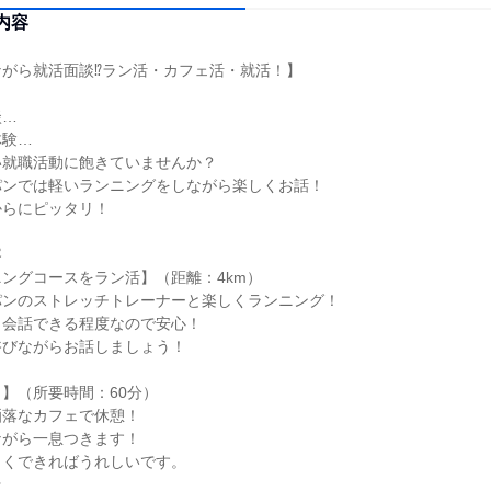
内容
がら就活面談⁉ラン活・カフェ活・就活！】
談…
体験…
い就職活動に飽きていませんか？
パンでは軽いランニングをしながら楽しくお話！
からにピッタリ！
容
ングコースをラン活】（距離：4km）
パンのストレッチトレーナーと楽しくランニング！
く会話できる程度なので安心！
浴びながらお話しましょう！
】（所要時間：60分）
洒落なカフェで休憩！
ながら一息つきます！
しくできればうれしいです。
★