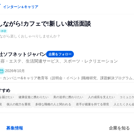
インターン
キャリア
＆
しながら!カフェで!新しい就活面談
事体験
ながら楽しくおしゃべりしませんか？
社ソフネットジャパン
企業をフォロー
美容・エステ、生活関連サービス、スポーツ・レクリエーション
2026年10月
ープン・カンパニー&キャリア教育等（説明会・イベント [職種研究、課題解決プログラ
ポート、会社説明会、業界研究]、仕事体験）
すすめ
を届けたい
健康促進に携わりたい
美の追求に携わりたい
人の成長を支えたい
コミュニ
視
個人の能力を重視
多様な職種の人と関われる
若手が裁量を持てる環境
人とたくさん
募集情報
企業を知る