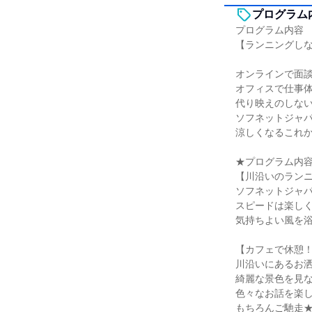
プログラム
プログラム内容
【ランニングしな
オンラインで面
オフィスで仕事
代り映えのしな
ソフネットジャ
涼しくなるこれ
★プログラム内
【川沿いのランニ
ソフネットジャ
スピードは楽し
気持ちよい風を
【カフェで休憩！
川沿いにあるお
綺麗な景色を見
色々なお話を楽
もちろんご馳走