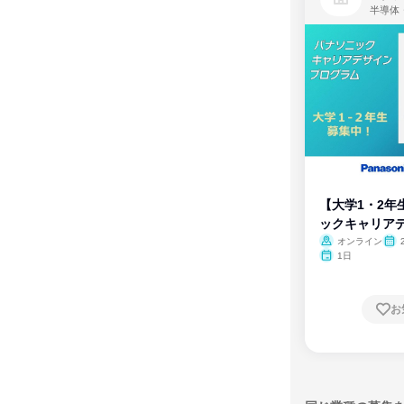
半導体
【大学1・2年
ックキャリア
ム
オンライン
1日
お