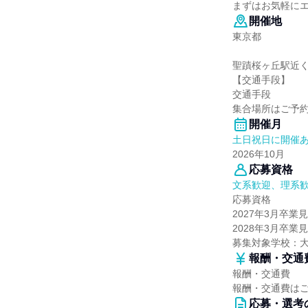
まずはお気軽に
開催地
東京都
聖蹟桜ヶ丘駅近く
【交通手段】
交通手段
集合場所はご予
開催月
土日祝日に開催
2026年10月
応募資格
文系歓迎、理系
応募資格
2027年3月卒
2028年3月卒
募集対象学校：
報酬・交通
報酬・交通費
報酬・交通費は
応募・選考