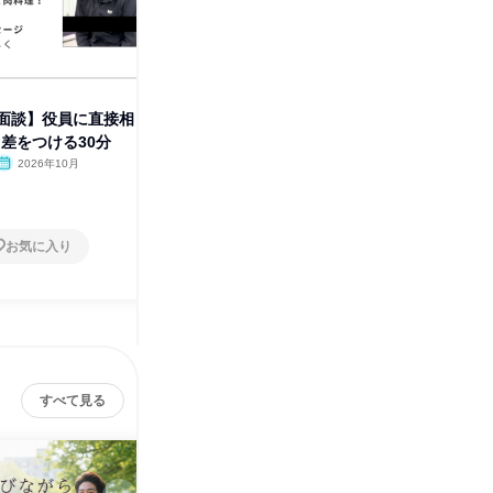
面談】役員に直接相
【フランク面談】役員に直接相
【フラン
と差をつける30分
談!ちょっと差をつける30分
談!ちょ
2026年10月
オンライン
2026年9月
オンラ
1日
1日
お気に入り
お気に入り
すべて見る