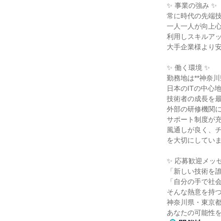
✨ 事業の強み ✨
常に時代の先端
一人一人が向上
利用しスキルア
大手企業様より
✨ 働く環境 ✨
勤務地は**神奈川
日本のITの中心
技術者の成長を
外部の研修機関
サポート制度が
風通しが良く、
を大切にしてい
✨ 応募歓迎メッセ
「新しい技術を
「自分の手で社
そんな熱意を持
神奈川県・東京
あなたの可能性