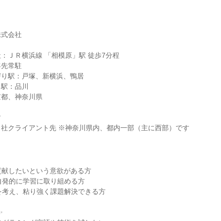
株式会社
：ＪＲ横浜線 「相模原」駅 徒歩7分程
客先常駐
寄り駅：戸塚、新横浜、鴨居
り駅：品川
京都、神奈川県
す
社クライアント先 ※神奈川県内、都内一部（主に西部）です
会貢献したいという意欲がある方
自発的に学習に取り組める方
を考え、粘り強く課題解決できる方
✨