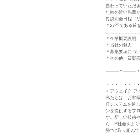
携わっていただ
年齢の近い先輩
⏰説明会日程（リ
＊27卒である旨
…………………
＊企業概要説明
＊当社の魅力
＊募集要項につ
＊その他、質疑
―――＊―――
・・・・・・・
⭐ アウェイク ア
私たちは、お客
ITシステムを通
ンを提供するプ
す。新しい技術
ら、**社会をよ
発**に取り組ん