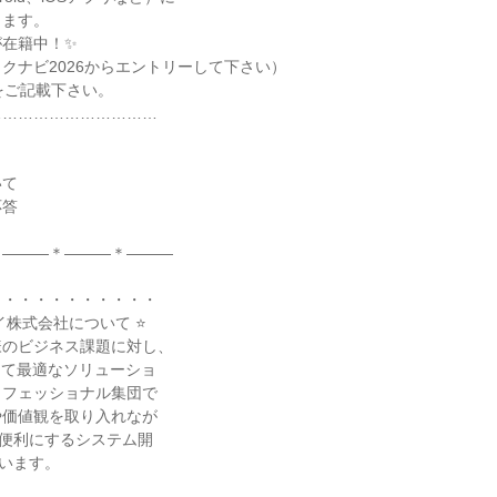
きます。
が在籍中！✨
クナビ2026からエントリーして下さい）
をご記載下さい。
……………………………
いて
応答
＊―――＊―――＊―――
・・・・・・・・・・・
イ株式会社について ⭐
様のビジネス課題に対し、
じて最適なソリューショ
ロフェッショナル集団で
や価値観を取り入れなが
り便利にするシステム開
でいます。