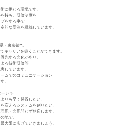
技術に携わる環境です。
心を持ち、研修制度を
ップをする事で
安定的な受注を継続しています。
県・東京都**。
地でキャリアを築くことができます。
最優先する文化があり、
による技術研修等
充実しています。
チームでのコミュニケーション
ます。
ージ ✨
誰よりも早く習得したい」
会を変えるシステムを創りたい」
つ理系・文系問わず歓迎します。
都の地で、
を最大限に広げていきましょう。