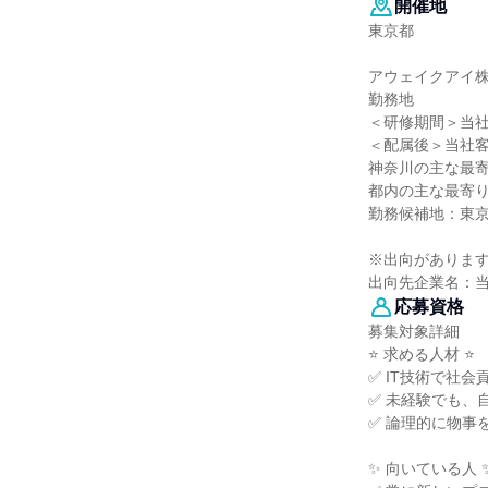
開催地
東京都
アウェイクアイ
勤務地
＜研修期間＞当社
＜配属後＞当社
神奈川の主な最
都内の主な最寄
勤務候補地：東
※出向がありま
出向先企業名：当
応募資格
募集対象詳細
⭐ 求める人材 ⭐
✅ IT技術で社
✅ 未経験でも、
✅ 論理的に物事
✨ 向いている人 