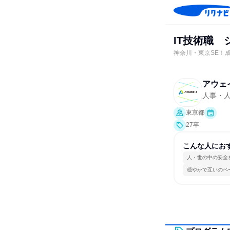
IT技術職 
神奈川・東京SE！
アウェ
人事・
東京都
27卒
こんな人にお
人・世の中の安全
穏やかで互いのペ