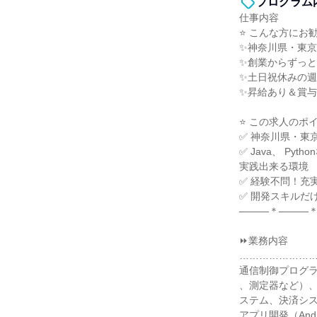
プログラム
仕事内容
⭐ こんな方にお勧
✨神奈川県・東
✨創業からずっ
✨土日祝休みの週
✨昇給あり＆賞与
⭐ この求人のポイ
✅ 神奈川県・東
✅ Java、 Py
実践出来る環境
✅ 経験不問！充
✅ 開発スキルだ
―――＊―――
⏩業務内容
…………………
通信制御プログラ
、測定器など）、
ステム、決済シス
アプリ開発（And