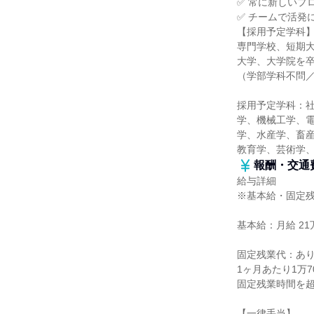
✅ 常に新しいプ
✅ チームで活発
【採用予定学科
専門学校、短期
大学、大学院を
（学部学科不問
採用予定学科：
学、機械工学、
学、水産学、畜産
教育学、芸術学
報酬・交通
給与詳細
※基本給・固定
基本給：月給 21万
固定残業代：あ
1ヶ月あたり1万7
固定残業時間を
【一律手当】