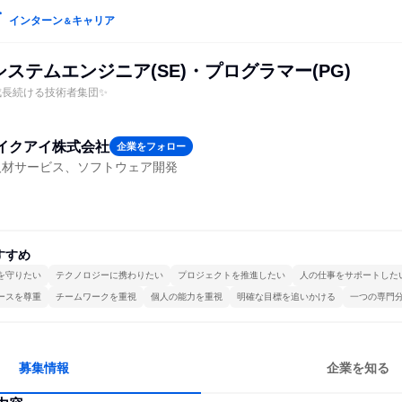
インターン
キャリア
＆
システムエンジニア(SE)・プログラマー(PG)
成長続ける技術者集団✨
イクアイ株式会社
企業をフォロー
人材サービス、ソフトウェア開発
すすめ
を守りたい
テクノロジーに携わりたい
プロジェクトを推進したい
人の仕事をサポートした
ースを尊重
チームワークを重視
個人の能力を重視
明確な目標を追いかける
一つの専門
募集情報
企業を知る