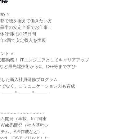
内容
め ⭐
京都で腰を据えて働きたい方
と黒字の安定企業でお仕事！
休2日制◎125日間
年2回で安定収入を実現
ント ⭐
京都勤務！ ITエンジニアとしてキャリアアップ
thonなど最先端技術からC、C++等まで学び
実した新入社員研修プログラム
けでなく、コミュニケーション力も育成
＊―――＊―――＊―――
……………………………
ム開発（車載、IoT関連
Web系開発（社内基幹シ
テム、API作成など）、
roid、iOSアプリなど）に