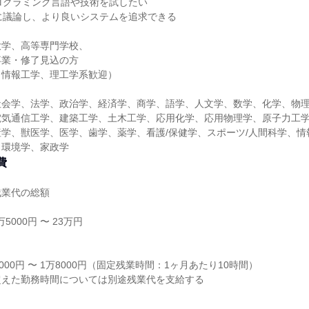
ログラミング言語や技術を試したい
に議論し、より良いシステムを追求できる
】
大学、高等専門学校、
卒業・修了見込の方
／情報工学、理工学系歓迎）
社会学、法学、政治学、経済学、商学、語学、人文学、数学、化学、物
電気通信工学、建築工学、土木工学、応用化学、応用物理学、原子力工
学、獣医学、医学、歯学、薬学、看護/保健学、スポーツ/人間科学、情
、環境学、家政学
費
残業代の総額
5000円 〜 23万円
り
000円 〜 1万8000円（固定残業時間：1ヶ月あたり10時間）
超えた勤務時間については別途残業代を支給する