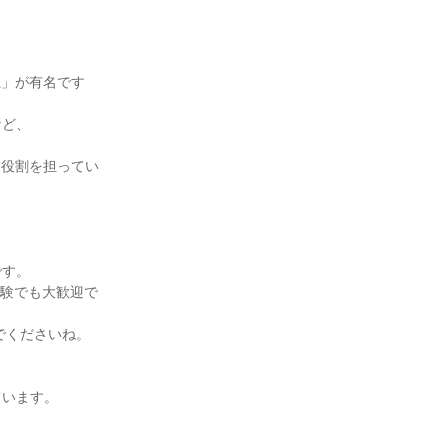
系」が有名です
など、
な役割を担ってい
です。
経験でも大歓迎で
でくださいね。
ています。
、