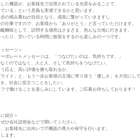
入した機器が、お客様先で活用されている光景をみることで、
っている」という意義も実感できるかと思います。
一歩の積み重ねが自信となり、成長に繋がっていきますし、
での仕事ですので、お客様から「ありがとう」と言っていただけます。
の醍醐味として、訪問する場所はさまざま、色んな土地に行きます。
わったり、空いている時間に散策をするのも楽しみの一つです。
メッセージ＞
コーポレートメッセージは、「つなげたいのは、気持ちです。」
つなぐのではなく、人と人、そして気持ちをつなげたい。
どう応え、高い評価を勝ち取れるか、
プライド」と、もう一歩お客様の立場に寄り添う「優しさ」を大切にし
好き。社会に役立つことをしたい。
ンフで働けることを楽しみにしています。ご応募お待ちしております！
単に紹介＞
はぜひ会社説明会などで聞いてください。
、お客様先に出向いてIT機器の導入や保守を行います。
介します。