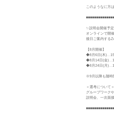
このようなに方
■■■■■■■■■■■■■
✨説明会開催予定
オンラインで開
後日ご案内するZ
【8月開催】
◆8月6日(木)…15:
◆8月14日(金)…15
◆8月24日(月)…15
※9月以降も随時
＜選考について
グループワーク
説明会、一次面
■■■■■■■■■■■■■