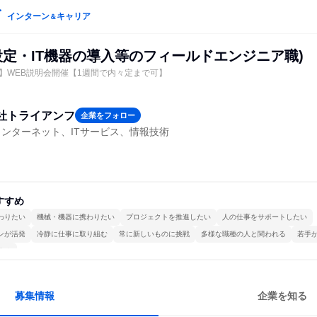
インターン
キャリア
＆
設定・IT機器の導入等のフィールドエンジニア職)
】WEB説明会開催【1週間で内々定まで可】
社トライアンフ
企業をフォロー
ンターネット、ITサービス、情報技術
すすめ
わりたい
機械・機器に携わりたい
プロジェクトを推進したい
人の仕事をサポートしたい
ンが活発
冷静に仕事に取り組む
常に新しいものに挑戦
多様な職種の人と関われる
若手
する
募集情報
企業を知る