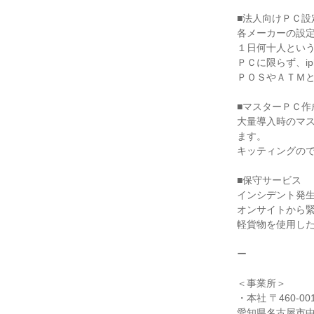
■法人向けＰＣ設
各メーカーの設
１日何十人とい
ＰＣに限らず、ip
ＰＯＳやＡＴＭ
■マスターＰＣ作
大量導入時のマ
ます。
キッティングの
■保守サービス
インシデント発
オンサイトから
軽貨物を使用し
ー
＜事業所＞
・本社 〒460-00
愛知県名古屋市中区