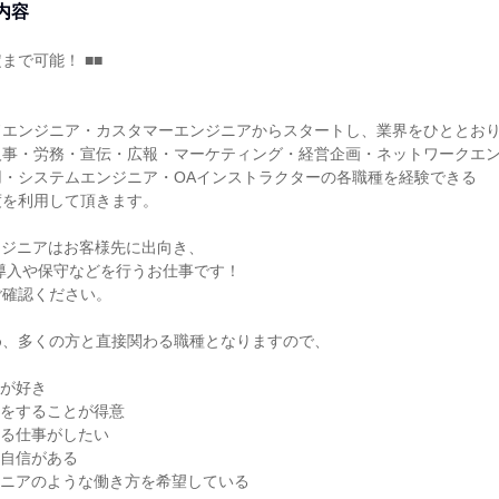
内容
定まで可能！ ■■
ドエンジニア・カスタマーエンジニアからスタートし、業界をひととお
人事・労務・宣伝・広報・マーケティング・経営企画・ネットワークエ
用・システムエンジニア・OAインストラクターの各職種を経験できる
度を利用して頂きます。
ンジニアはお客様先に出向き、
の導入や保守などを行うお仕事です！
ご確認ください。
め、多くの方と直接関わる職種となりますので、
とが好き
トをすることが得意
ある仕事がしたい
は自信がある
ジニアのような働き方を希望している