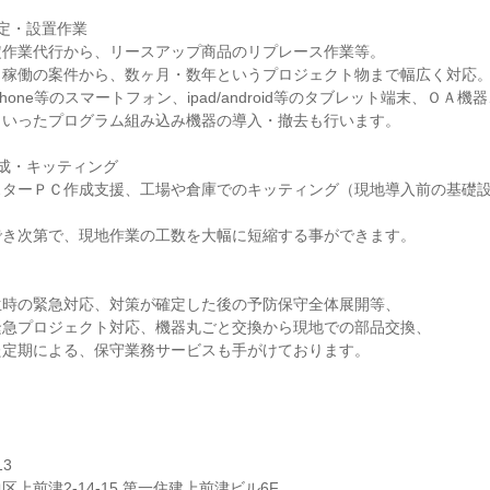
定・設置作業
定作業代行から、リースアップ商品のリプレース作業等。
う稼働の案件から、数ヶ月・数年というプロジェクト物まで幅広く対応
hone等のスマートフォン、ipad/android等のタブレット端末、ＯＡ機
といったプログラム組み込み機器の導入・撤去も行います。
成・キッティング
スターＰＣ作成支援、工場や倉庫でのキッティング（現地導入前の基礎
でき次第で、現地作業の工数を大幅に短縮する事ができます。
生時の緊急対応、対策が確定した後の予防保守全体展開等、
緊急プロジェクト対応、機器丸ごと交換から現地での部品交換、
た定期による、保守業務サービスも手がけております。
13
上前津2-14-15 第一住建上前津ビル6F