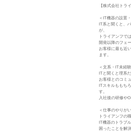
【株式会社トラ
＜IT機器の設置
IT系と聞くと、
が、
トライアンフで
開発以降のフェ
お客様に最も近い
ます。
＜文系・IT未経
ITと聞くと理系
お客様とのコミ
ITスキルももち
す。
入社後の研修やO
＜仕事のやりが
トライアンフの
IT機器のトラブ
困ったことを解決