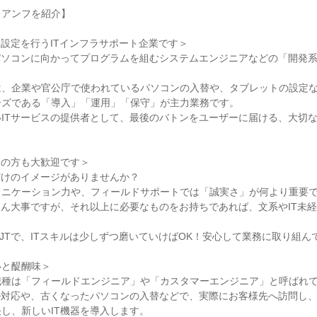
イアンフを紹介】
・設定を行うITインフラサポート企業です＞
パソコンに向かってプログラムを組むシステムエンジニアなどの「開発
は、企業や官公庁で使われているパソコンの入替や、タブレットの設定
ーズである「導入」「運用」「保守」が主力業務です。
ITサービスの提供者として、最後のバトンをユーザーに届ける、大切
験の方も大歓迎です＞
だけのイメージがありませんか？
ュニケーション力や、フィールドサポートでは「誠実さ」が何より重要
ろん大事ですが、それ以上に必要なものをお持ちであれば、文系やIT未
JTで、ITスキルは少しずつ磨いていけばOK！安心して業務に取り組ん
いと醍醐味＞
職種は「フィールドエンジニア」や「カスタマーエンジニア」と呼ばれ
ル対応や、古くなったパソコンの入替などで、実際にお客様先へ訪問し
し、新しいIT機器を導入します。