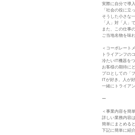
実際に自分で導
「社会の役に立
そうした小さな
「人」対「人」
また、この仕事
ご当地名物を味
＜コーポレート
トライアンフの
冷たいIT機器を
お客様の期待に
プロとしての「
ITが好き。人が
一緒にトライア
ー
＜事業内容を簡
詳しい業務内容
簡単にまとめると
下記に簡単に紹