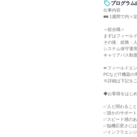
プログラム
仕事内容
■■ 1週間で内々
＜総合職＞
まずはフィール
その後、総務・
システム保守運
キャリアパス制
⏩フィールドエ
PCなどIT機器
※詳細は下記を
◆お客様をはじ
✅人と関わるこ
✅誰かのサポー
✅スピード感の
✅臨機応変さに
✅インフラエン