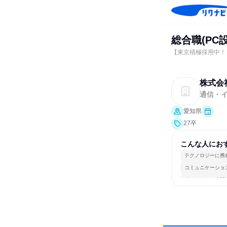
総合職(PC
【東京積極採用中！
株式会
通信・イ
愛知県
27卒
こんな人にお
テクノロジーに携
コミュニケーショ
人とたくさん会話