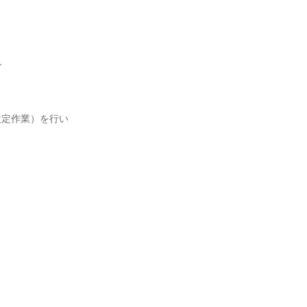
。
器、
設定作業）を行い