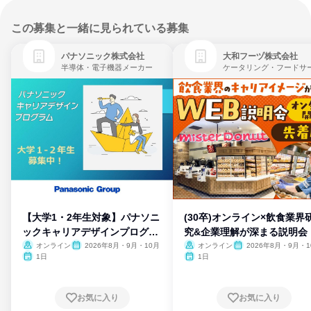
この募集と一緒に見られている募集
パナソニック株式会社
大和フーヅ株式会社
半導体・電子機器メーカー
【大学1・2年生対象】パナソニ
(30卒)オンライン×飲食業界
ックキャリアデザインプログラ
究&企業理解が深まる説明会
ム
オンライン
2026年8月・9月・10月
オンライン
2026年8月・9月・1
月・11月・12月
1日
1日
お気に入り
お気に入り