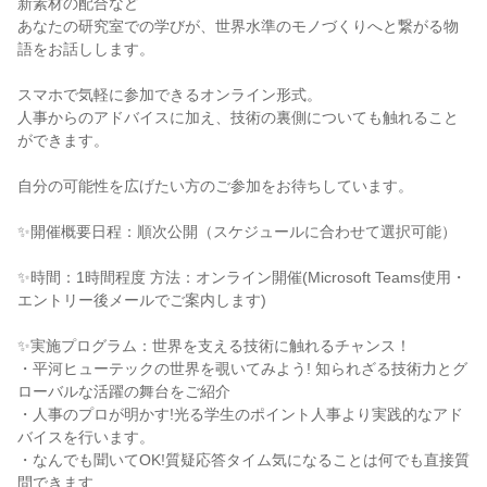
新素材の配合など
あなたの研究室での学びが、世界水準のモノづくりへと繋がる物
語をお話しします。
スマホで気軽に参加できるオンライン形式。
人事からのアドバイスに加え、技術の裏側についても触れること
ができます。
自分の可能性を広げたい方のご参加をお待ちしています。
✨開催概要日程：順次公開（スケジュールに合わせて選択可能）
✨時間：1時間程度 方法：オンライン開催(Microsoft Teams使用・
エントリー後メールでご案内します)
✨実施プログラム：世界を支える技術に触れるチャンス！
・平河ヒューテックの世界を覗いてみよう! 知られざる技術力とグ
ローバルな活躍の舞台をご紹介
・人事のプロが明かす!光る学生のポイント人事より実践的なアド
バイスを行います。
・なんでも聞いてOK!質疑応答タイム気になることは何でも直接質
問できます