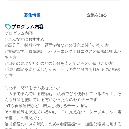
女性が働きやすい環境で働ける
長く同じ会社に居続けられる
一つの専門分野を極める
若手が裁量を持てる環境
募集情報
企業を知る
プログラム内容
プログラム内容
✨こんな方におすすめ
✅高分子、材料科学、界⾯制御などの研究に関心がある方
✅電磁気学、回路設計、パワーエレクトロニクスの知識に興味が
ある方
✅自分の専攻が社会のどの部分を支えているのか知りたい方
✅試行錯誤を繰り返しながら、一つの専門分野を極めるのが好き
な方
＼化学、材料を学ぶあなたへ／
「大学で学んでいる理論は、現場でどう使われているのか？」そ
んな疑問を抱いている方にぴったりのセミナーです。
IoTや自動運転など、増大し続けるデータ通信。
その最前線を支えているのは、目に見えない「ケーブル」や「電
子部品」の進化です。
信号伝送のロスを減らすための回路設計や、過酷な環境に耐える