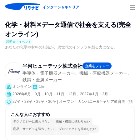
インターン
キャリア
＆
化学・材料✕データ通信で社会を支える(完全
オンライン)
説明会・イベント
あなたの化学や材料の知識が、次世代のインフラを創る力になる。
平河ヒューテック株式会社
企業をフォロー
半導体・電子機器メーカー、機械・医療機器メーカー、
鉄鋼・金属メーカー
オンライン
1日
2026年8月・9月・10月・11月・12月、2027年1月・2月
27卒・28卒・29卒・30卒 | オープン・カンパニー&キャリア教育等（説
明会・イベント [就活サポート、会社説明会]）
こんな人におすすめ
テクノロジーに携わりたい
機械・機器に携わりたい
商品・サービスを製作したい
プロジェクトを推進したい
穏やかで互いのペースを尊重
チームワークを重視