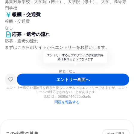
募集対象学校：大学院（博士）、大学院（修士）、大学、高等専
門学校
報酬・交通費
報酬・交通費
なし
応募・選考の流れ
応募・選考の流れ
まずはこちらのサイトからエントリーをお願いします。
エントリーするとプログラムの詳細案内を
受け取れるようになります
締切：なし
エントリー画面へ
エントリー締切や開始月を過ぎた後もシステム上はエントリーできますが、エント
リーへの対応はされないことがあります。
原稿ID：
6800d744625e0a4c
問題を報告する
この企業の募集