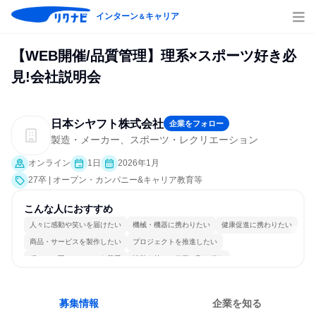
インターン
キャリア
＆
【WEB開催/品質管理】理系×スポーツ好き必
見!会社説明会
日本シヤフト株式会社
企業をフォロー
製造・メーカー、スポーツ・レクリエーション
オンライン
1日
2026年1月
27卒 | オープン・カンパニー&キャリア教育等
こんな人におすすめ
人々に感動や笑いを届けたい
機械・機器に携わりたい
健康促進に携わりたい
商品・サービスを製作したい
プロジェクトを推進したい
穏やかで互いのペースを尊重
情熱を持って仕事に取り組む
チームワークを重視
長く同じ会社に居続けられる
若手が裁量を持てる環境
募集情報
企業を知る