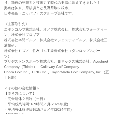
り、独自の発想力と技術力で時代の要請に応えてきました！
拠点は神奈川県横浜市と長野県駒ヶ根市。
日本発条（ニッパツ）のグループ会社です。
《主要取引先》
エポンゴルフ株式会社、オノフ株式会社、株式会社フォーティー
ン、株式会社プロギア、
株式会社本間ゴルフ、株式会社マジェスティゴルフ、株式会社三
浦技研、
株式会社ミズノ、住友ゴム工業株式会社（ダンロップスポー
ツ）、
ブリヂストンスポーツ株式会社、ヨネックス株式会社、Acushnet
Company（Titleist）、Callaway Golf Company、
Cobra Golf Inc.、PING Inc.、TaylorMade Golf Company, Inc.（五
十音順）
＜その他の会社情報＞
【働き方について】
・完全週休２日制（土日）
・平均残業時間16.9時間／月(2024年度)
・平均有休取得日数15.7日／年(2024年度)