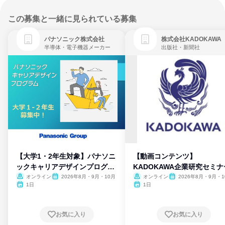
この募集と一緒に見られている募集
パナソニック株式会社
株式会社KADOKAWA
半導体・電子機器メーカー
出版社・新聞社
【大学1・2年生対象】パナソニ
【動画コンテンツ】
ックキャリアデザインプログラ
KADOKAWA企業研究セミナ
ム
オンライン
2026年8月・9月・10月
オンライン
2026年8月・9月・1
月・11月・12月
1日
1日
お気に入り
お気に入り