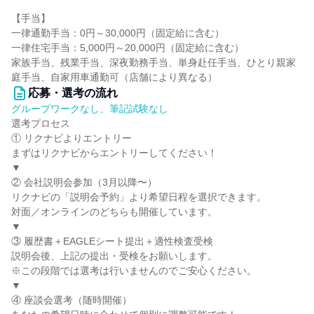
【手当】
一律通勤手当：0円～30,000円（固定給に含む）
一律住宅手当：5,000円～20,000円（固定給に含む）
家族手当、残業手当、深夜勤務手当、単身赴任手当、ひとり親家
庭手当、自家用車通勤可（店舗により異なる）
応募・選考の流れ
グループワークなし、筆記試験なし
選考プロセス
① リクナビよりエントリー
まずはリクナビからエントリーしてください！
▼
② 会社説明会参加（3月以降〜）
リクナビの「説明会予約」より希望日程を選択できます。
対面／オンラインのどちらも開催しています。
▼
③ 履歴書＋EAGLEシート提出＋適性検査受検
説明会後、上記の提出・受検をお願いします。
※この段階では選考は行いませんのでご安心ください。
▼
④ 座談会選考（随時開催）