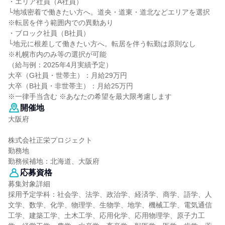
・エリア社員（A社員）
└地域密着で働きたい方へ。道央・道東・道北などエリアを選択
※転居を伴う範囲内での異動あり
・ブロック社員（B社員）
└地元に根差して働きたい方へ。転居を伴う転勤は原則なし
※札幌市内のみ等の選択が可能
（給与例：2025年4月実績予定）
大卒（G社員・世帯主）：月給29万円
大卒（B社員・非世帯主）：月給25万円
※一律手当含む ※あなたの希望を最大限考慮します
開催地
大阪府
株式会社正栄プロジェクト
勤務地
勤務候補地：北海道、大阪府
応募資格
募集対象詳細
採用予定学科：社会学、法学、政治学、経済学、商学、語学、人
文学、数学、化学、物理学、生物学、地学、機械工学、電気通信
工学、建築工学、土木工学、応用化学、応用物理学、原子力工