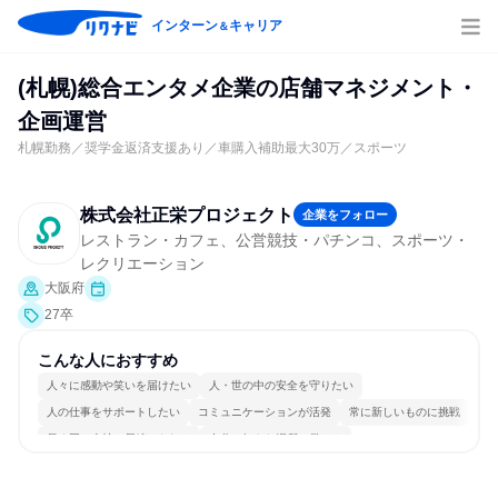
インターン
キャリア
＆
(札幌)総合エンタメ企業の店舗マネジメント・
企画運営
札幌勤務／奨学金返済支援あり／車購入補助最大30万／スポーツ
株式会社正栄プロジェクト
企業をフォロー
レストラン・カフェ、公営競技・パチンコ、スポーツ・
レクリエーション
大阪府
27卒
こんな人におすすめ
人々に感動や笑いを届けたい
人・世の中の安全を守りたい
人の仕事をサポートしたい
コミュニケーションが活発
常に新しいものに挑戦
長く同じ会社に居続けられる
自分の好きな場所で働ける
明確な目標を追いかける
人とたくさん会話する
目標に追われず働ける