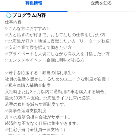
募集情報
企業を知る
プログラム内容
仕事内容
✨こんな方におすすめ✨
✅人と話すのが好きで、おもてなしの仕事をしたい方
✅北海道が好き！地域に貢献したい方（U・Iターン歓迎）
✅安定企業で腰を据えて働きたい方
✅プライベートも大切にしながら高収入を目指したい方
✅エンタメやイベント企画に興味がある方
✨若手を応援する！独自の福利厚生✨
社員の生活を豊かにするためのユニークな制度が自慢！
✅私有車購入補助金制度
入社時または3ヶ月以内に通勤用の車を購入する場合、
最大30万円を支給。北海道ライフに車は必須。
若手の負担を減らす新制度です。
✅奨学金返還支援制度
月々の返済負担を会社がサポート。
経済的な不安なく仕事に集中できます。
✅住宅手当（全社員一律支給！）