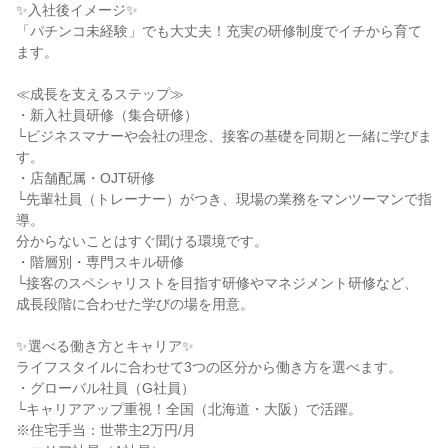
✨入社後イメージ✨
「パチンコ未経験」でも大丈夫！充実の研修制度でイチから育て
ます。
≪成長を支えるステップ≫
・新入社員研修（集合研修）
└ビジネスマナーや会社の理念、接客の基礎を同期と一緒に学びま
す。
・店舗配属・OJT研修
└先輩社員（トレーナー）がつき、現場の業務をマンツーマンで指
導。
分からないことはすぐ聞ける環境です。
・階層別・専門スキル研修
└接客のスペシャリストを目指す研修やマネジメント研修など、
成長段階に合わせた学びの場を用意。
✨選べる働き方とキャリア✨
ライフスタイルに合わせて3つの区分から働き方を選べます。
・グローバル社員（G社員）
└キャリアアップ重視！全国（北海道・大阪）で活躍。
※住宅手当：世帯主2万円/月