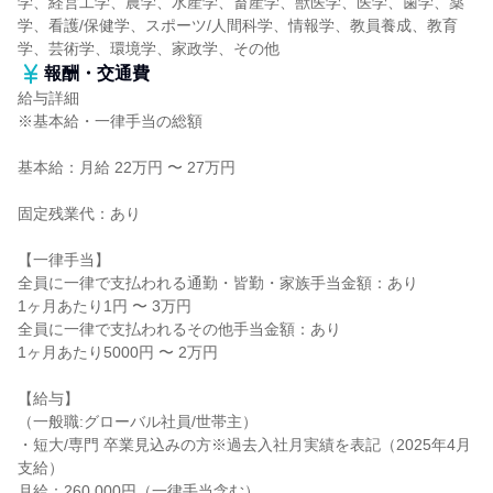
学、経営工学、農学、水産学、畜産学、獣医学、医学、歯学、薬
学、看護/保健学、スポーツ/人間科学、情報学、教員養成、教育
学、芸術学、環境学、家政学、その他
報酬・交通費
給与詳細
※基本給・一律手当の総額
基本給：月給 22万円 〜 27万円
固定残業代：あり
【一律手当】
全員に一律で支払われる通勤・皆勤・家族手当金額：あり
1ヶ月あたり1円 〜 3万円
全員に一律で支払われるその他手当金額：あり
1ヶ月あたり5000円 〜 2万円
【給与】
（一般職:グローバル社員/世帯主）
・短大/専門 卒業見込みの方※過去入社月実績を表記（2025年4月
支給）
月給：260,000円（一律手当含む）