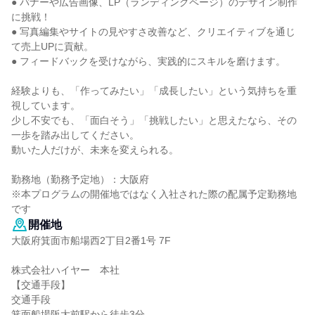
● バナーや広告画像、LP（ランディングページ）のデザイン制作
に挑戦！
● 写真編集やサイトの見やすさ改善など、クリエイティブを通じ
て売上UPに貢献。
● フィードバックを受けながら、実践的にスキルを磨けます。
経験よりも、「作ってみたい」「成長したい」という気持ちを重
視しています。
少し不安でも、「面白そう」「挑戦したい」と思えたなら、その
一歩を踏み出してください。
動いた人だけが、未来を変えられる。
勤務地（勤務予定地）：大阪府
※本プログラムの開催地ではなく入社された際の配属予定勤務地
です
開催地
大阪府箕面市船場西2丁目2番1号 7F
株式会社ハイヤー 本社
【交通手段】
交通手段
箕面船場阪大前駅から徒歩3分