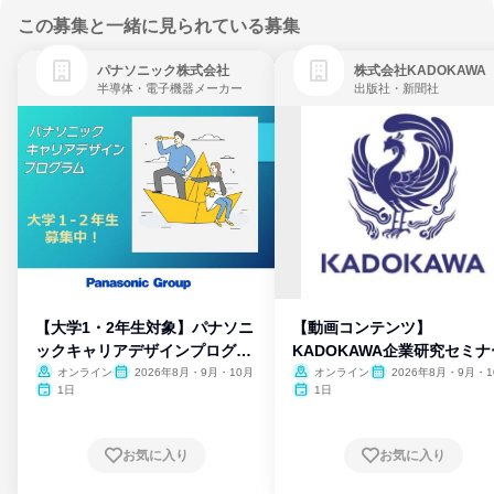
この募集と一緒に見られている募集
パナソニック株式会社
株式会社KADOKAWA
半導体・電子機器メーカー
出版社・新聞社
【大学1・2年生対象】パナソニ
【動画コンテンツ】
ックキャリアデザインプログラ
KADOKAWA企業研究セミナ
ム
オンライン
2026年8月・9月・10月
オンライン
2026年8月・9月・1
月・11月・12月
1日
1日
お気に入り
お気に入り