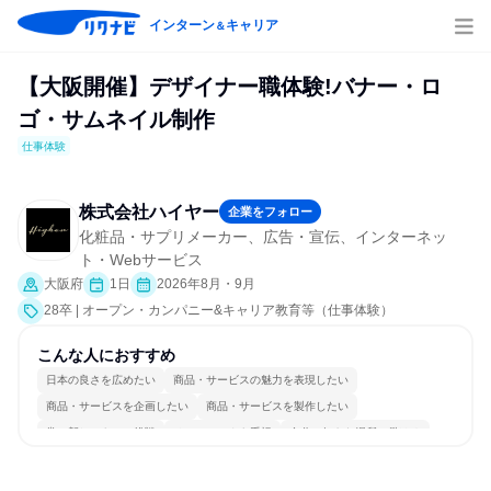
インターン
キャリア
＆
【大阪開催】デザイナー職体験!バナー・ロ
ゴ・サムネイル制作
仕事体験
株式会社ハイヤー
企業をフォロー
化粧品・サプリメーカー、広告・宣伝、インターネッ
ト・Webサービス
大阪府
1日
2026年8月・9月
28卒 | オープン・カンパニー&キャリア教育等（仕事体験）
こんな人におすすめ
日本の良さを広めたい
商品・サービスの魅力を表現したい
商品・サービスを企画したい
商品・サービスを製作したい
常に新しいものに挑戦
チームワークを重視
自分の好きな場所で働ける
明確な目標を追いかける
一つの専門分野を極める
若手が裁量を持てる環境