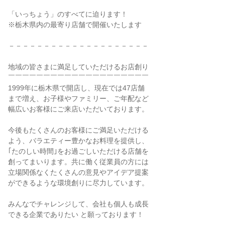
「いっちょう」のすべてに迫ります！
※栃木県内の最寄り店舗で開催いたします
－－－－－－－－－－－－－－－－－－－－
地域の皆さまに満足していただけるお店創り
￣￣￣￣￣￣￣￣￣￣￣￣￣￣￣￣￣￣￣￣
1999年に栃木県で開店し、現在では47店舗
まで増え、お子様やファミリー、ご年配など
幅広いお客様にご来店いただいております。
今後もたくさんのお客様にご満足いただける
よう、バラエティー豊かなお料理を提供し、
｢たのしい時間｣をお過ごしいただける店舗を
創ってまいります。共に働く従業員の方には
立場関係なくたくさんの意見やアイデア提案
ができるような環境創りに尽力しています。
みんなでチャレンジして、会社も個人も成長
できる企業でありたい と願っております！