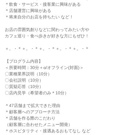
＊飲食・サービス・接客業に興味がある
＊店舗運営に興味がある
＊将来自分のお店を持ちたい など！
お店の雰囲気創りなどに関わってみたい方や
カフェ巡り・食べ歩きが好きな方にもぜひ！
＋。・＊＋。・＊＋。・＊＋。・＊＋。・＊
【プログラム内容】
＜所要時間：30分＋α/オフライン(対面)＞
〇業種業界説明（10分）
〇会社説明（10分）
〇質疑応答（10分）
〇店内見学（希望者のみ＊10分）
＊47店舗まで拡大できた理由
＊顧客層へのアプローチ方法
＊店舗を作る際のこだわり
（顧客層に合わせたメニュー開発）
＊ホスピタリティ・接遇あるおもてなし など