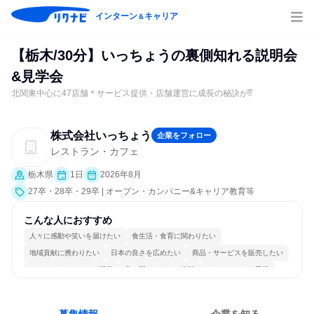
インターン
キャリア
＆
【栃木/30分】いっちょうの裏側知れる説明会
&見学会
北関東中心に47店舗＊サービス提供・店舗運営に成長の秘訣が⁉
株式会社いっちょう
企業をフォロー
レストラン・カフェ
栃木県
1日
2026年8月
27卒・28卒・29卒 | オープン・カンパニー&キャリア教育等
こんな人におすすめ
人々に感動や笑いを届けたい
食生活・食育に関わりたい
地域貢献に携わりたい
日本の良さを広めたい
商品・サービスを販売したい
コミュニケーションが活発
常に新しいものに挑戦
チームワークを重視
女性が働きやすい環境で働ける
人とたくさん会話する