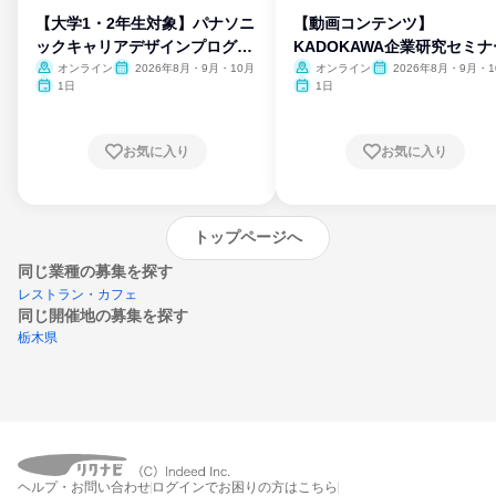
【大学1・2年生対象】パナソニ
【動画コンテンツ】
ックキャリアデザインプログラ
KADOKAWA企業研究セミナ
ム
オンライン
2026年8月・9月・10月
オンライン
2026年8月・9月・1
月・11月・12月
1日
1日
お気に入り
お気に入り
トップページへ
同じ業種の募集を探す
レストラン・カフェ
同じ開催地の募集を探す
栃木県
エントリーするとプログラムの詳細案内を
ヘルプ・お問い合わせ
ログインでお困りの方はこちら
受け取れるようになります