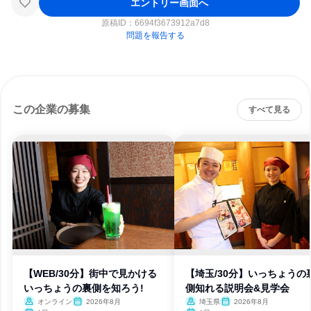
エントリー画面へ
原稿ID：
6694f3673912a7d8
問題を報告する
この企業の募集
すべて見る
【WEB/30分】街中で見かける
【埼玉/30分】いっちょうの
いっちょうの裏側を知ろう!
側知れる説明会&見学会
オンライン
2026年8月
埼玉県
2026年8月