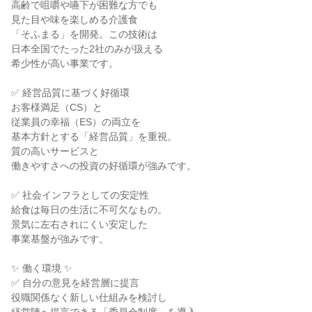
高齢で咀嚼や嚥下が困難な方でも
見た目や味を楽しめる介護食
「そふまる」を開発。この技術は
日本全国でたった2社のみが扱える
希少性が高い事業です。
✅ 経営品質に基づく好循環
お客様満足（CS）と
従業員の幸福（ES）の両立を
基本方針とする「経営品質」を重視。
質の高いサービスと
働きやすさへの投資の好循環が強みです。
✅ 社会インフラとしての安定性
給食は毎日の生活に不可欠なもの。
景気に左右されにくい安定した
事業基盤が強みです。
✨ 働く環境 ✨
✅ 自分の意見を経営層に提言
役職関係なく新しい仕組みを検討し