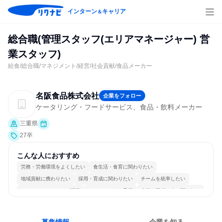
インターン
キャリア
＆
総合職(管理スタッフ(エリアマネージャー) 営
業スタッフ)
給食/総合職/マネジメント/経営/社会貢献/食品メーカー
名阪食品株式会社
企業をフォロー
ケータリング・フードサービス、食品・飲料メーカー
三重県
27卒
こんな人におすすめ
労務・労働環境をよくしたい
食生活・食育に関わりたい
地域貢献に携わりたい
採用・育成に関わりたい
チームを統率したい
コミュニケーションが活発
チームワークを重視
多様な職種の人と関われる
若手が裁量を持てる環境
人とたくさん会話する