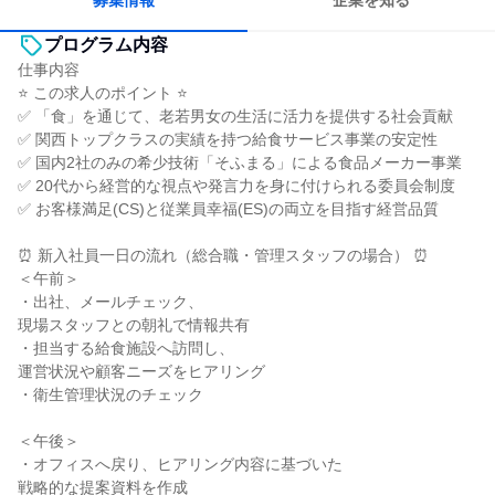
募集情報
企業を知る
プログラム内容
仕事内容
⭐ この求人のポイント ⭐
✅ 「食」を通じて、老若男女の生活に活力を提供する社会貢献
✅ 関西トップクラスの実績を持つ給食サービス事業の安定性
✅ 国内2社のみの希少技術「そふまる」による食品メーカー事業
✅ 20代から経営的な視点や発言力を身に付けられる委員会制度
✅ お客様満足(CS)と従業員幸福(ES)の両立を目指す経営品質
⏰ 新入社員一日の流れ（総合職・管理スタッフの場合） ⏰
＜午前＞
・出社、メールチェック、
現場スタッフとの朝礼で情報共有
・担当する給食施設へ訪問し、
運営状況や顧客ニーズをヒアリング
・衛生管理状況のチェック
＜午後＞
・オフィスへ戻り、ヒアリング内容に基づいた
戦略的な提案資料を作成