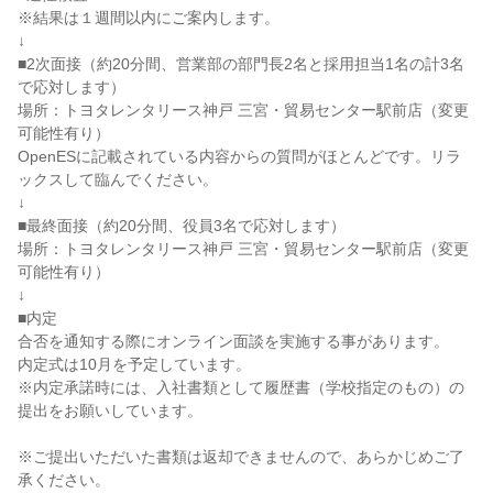
※結果は１週間以内にご案内します。
↓
■2次面接（約20分間、営業部の部門長2名と採用担当1名の計3名
で応対します）
場所：トヨタレンタリース神戸 三宮・貿易センター駅前店（変更
可能性有り）
OpenESに記載されている内容からの質問がほとんどです。リラ
ックスして臨んでください。
↓
■最終面接（約20分間、役員3名で応対します）
場所：トヨタレンタリース神戸 三宮・貿易センター駅前店（変更
可能性有り）
↓
■内定
合否を通知する際にオンライン面談を実施する事があります。
内定式は10月を予定しています。
※内定承諾時には、入社書類として履歴書（学校指定のもの）の
提出をお願いしています。
※ご提出いただいた書類は返却できませんので、あらかじめご了
承ください。