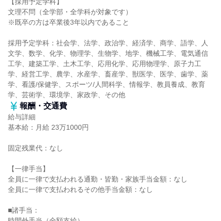
【採用予定学科】
文理不問（全学部・全学科が対象です）
※既卒の方は卒業後3年以内であること
採用予定学科：社会学、法学、政治学、経済学、商学、語学、人
文学、数学、化学、物理学、生物学、地学、機械工学、電気通信
工学、建築工学、土木工学、応用化学、応用物理学、原子力工
学、経営工学、農学、水産学、畜産学、獣医学、医学、歯学、薬
学、看護/保健学、スポーツ/人間科学、情報学、教員養成、教育
学、芸術学、環境学、家政学、その他
報酬・交通費
給与詳細
基本給：月給 23万1000円
固定残業代：なし
【一律手当】
全員に一律で支払われる通勤・皆勤・家族手当金額：なし
全員に一律で支払われるその他手当金額：なし
■諸手当：
時間外手当（全額支給）