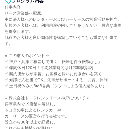
プログラム内容
仕事内容
リース営業部へ配属。
主に法人様へのレンタカーおよびカーリースの営業活動を担当。
新規のお客様へは、利用用途や困りごとをうかがい、最適な車両
を提案します。
既存のお客様と良い関係性を構築していくことも重要な仕事で
す。
⭐ この求人のポイント ⭐
✅ 神戸・兵庫に根差して働く「転居を伴う転勤なし」
✅ 年間休日120日！平均残業時間は月20時間以内
✅ 契約後からが本番。お客様と長いお付き合いを築く
✅ 知識は入社後でOK。先輩がサポートする「共育」体制
✅ 土日祝休みのBtoB営業（シフトによる個人週休あり）
⭐ 株式会社トヨタレンタリース神戸について ⭐
兵庫県内で19店舗を展開し、
トヨタの車によるレンタカーや
カーリースの運営を行う会社です。
設立から30年以上が経過し、
これからも地域のお客様に