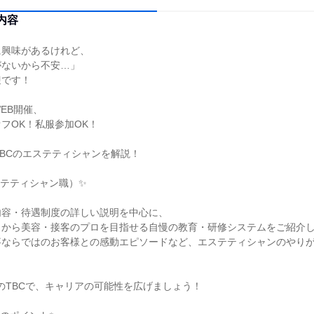
内容
に興味があるけれど、
がないから不安…」
迎です！
EB開催、
フOK！私服参加OK！
TBCのエステティシャンを解説！
ステティシャン職）✨
内容・待遇制度の詳しい説明を中心に、
ロから美容・接客のプロを目指せる自慢の教育・研修システムをご紹介
事ならではのお客様との感動エピソードなど、エステティシャンのやり
のTBCで、キャリアの可能性を広げましょう！