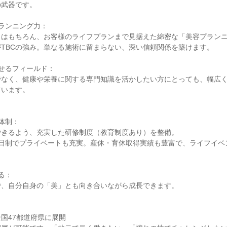
の武器です。
ランニング力：
力はもちろん、お客様のライフプランまで見据えた綿密な「美容プラン
TBCの強み。単なる施術に留まらない、深い信頼関係を築けます。
せるフィールド：
でなく、健康や栄養に関する専門知識を活かしたい方にとっても、幅広
ています。
体制：
できるよう、充実した研修制度（教育制度あり）を整備。
2日制でプライベートも充実。産休・育休取得実績も豊富で、ライフイベ
る：
で、自分自身の「美」とも向き合いながら成長できます。
国47都道府県に展開