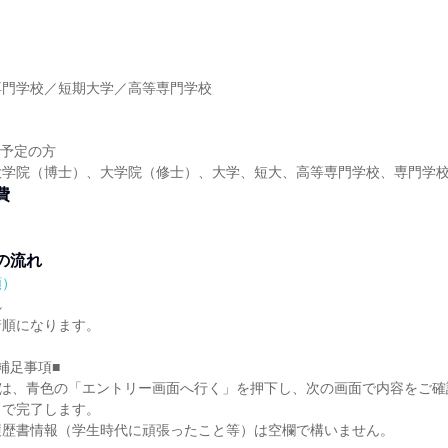
専門学校／短期大学／高等専門学校
】
業予定の方
大学院（博士）、大学院（修士）、大学、短大、高等専門学校、専門学
費
の流れ
順）
れ
着順になります。
補足事項■
)は、青色の「エントリー画面へ行く」を押下し、次の画面で内容をご
とで完了します。
履歴書情報（学生時代に頑張ったこと等）は空欄で構いません。