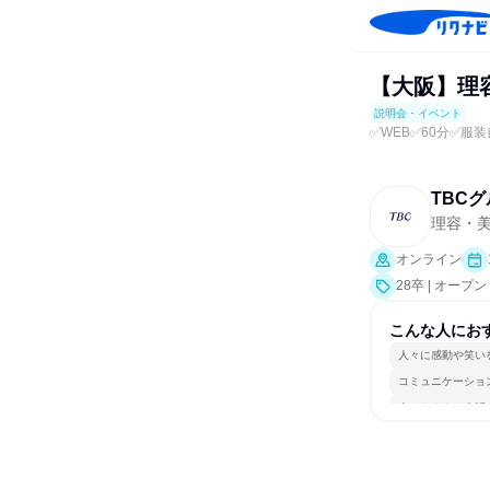
【大阪】理
説明会・イベント
✅WEB✅60分✅服
TBC
理容・
オンライン
28卒 | オー
こんな人にお
人々に感動や笑い
コミュニケーショ
人とたくさん会話