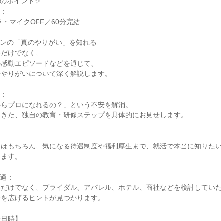
のポイント✨
！：
ラ・マイクOFF／60分完結
ャンの「真のやりがい」を知れる
容だけでなく、
の感動エピソードなどを通じて、
ややりがいについて深く解説します。
説：
からプロになれるの？」という不安を解消。
てきた、独自の教育・研修ステップを具体的にお見せします。
容はもちろん、気になる待遇制度や福利厚生まで、就活で本当に知りた
します。
最適：
界だけでなく、ブライダル、アパレル、ホテル、商社などを検討してい
野を広げるヒントが見つかります。
催日時】