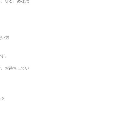
い」など、あなた
たい方
です。
で、お待ちしてい
か？