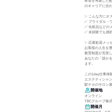
希望を考慮した
のキャリアに合
✨ こんな方にオス
✅ ブライダル・
✅ 化粧品などの
✅ 未経験でも挑
✨ 応募歓迎メッセ
お客様の人生を
教育制度が充実
あなたの「誰かを
ます。
この1day仕事
エステティシャ
駅チカのサロン展
開催地
オンライン
TBCグループ株
開催月