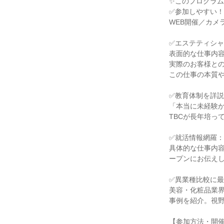
✨このプログラム
✅参加しやすい
WEB開催／カメ
✅エステティシ
表面的な仕事内
実際のお客様と
この仕事の本質
✅教育体制を詳
「本当に未経験
TBCが長年培っ
✅就活情報網羅：
具体的な仕事内
ープンにお伝え
✅異業種比較に
美容・化粧品業
事例を紹介。視
【参加方法・開