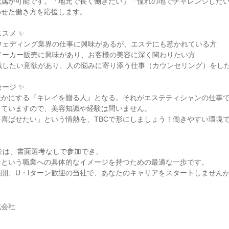
配属が可能です。「地元で長く働きたい」「憧れの地でチャレンジした
わせた働き方を応援します。
スメ ✨
ウェディング業界の仕事に興味があるが、エステにも惹かれている方
メーカー販売に興味があり、お客様の美容に深く関わりたい方
戦したい意欲があり、人の悩みに寄り添う仕事（カウンセリング）をし
ージ ✨
豊かにする『キレイを贈る人』となる。それがエステティシャンの仕事
していますので、美容知識や経験は問いません。
喜ばせたい」という情熱を、TBCで形にしましょう！働きやすい環境
体験は、書面選考なしで参加でき、
ンという職業への具体的なイメージを持つための最適な一歩です。
開、U・Iターン歓迎の当社で、あなたのキャリアをスタートしません
式会社