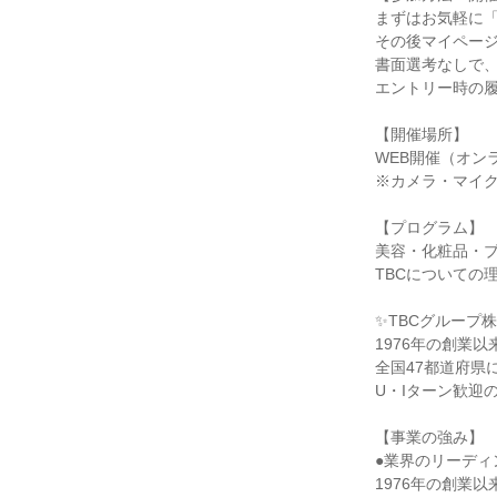
まずはお気軽に
その後マイペー
書面選考なしで
エントリー時の
【開催場所】
WEB開催（オン
※カメラ・マイク
【プログラム】
美容・化粧品・
TBCについての
✨TBCグループ
1976年の創業
全国47都道府県
U・Iターン歓迎
【事業の強み】
●業界のリーディ
1976年の創業