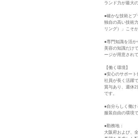
ランド力が最大
●確かな技術とプ
独自の高い技術
リング）」こそが
●専門知識を活か
美容の知識だけ
ージが用意され
【働く環境】
●安心のサポート
社員が長く活躍
賞与あり、週休
です。
●自分らしく働け
服装自由の環境
●勤務地：
大阪府および、全